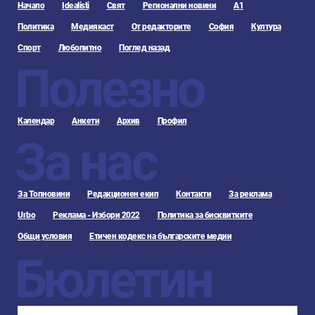
Начало
Idealisti
Свят
Регионални новини
А1
Политика
Медиякаст
От редакторите
София
Култура
Спорт
Любопитно
Поглед назад
Полезно
Календар
Анкети
Архив
Профил
За нас
За Топновини
Редакционен екип
Контакти
За реклама
Urbo
Реклама - Избори 2022
Политика за бисквитките
Общи условия
Етичен кодекс на българските медии
Бюлетин