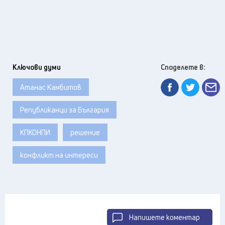
Ключови думи
Споделете в:
Атанас Камбитов
Републиканци за България
КПКОНПИ
решение
конфликт на интереси
Напишете коментар