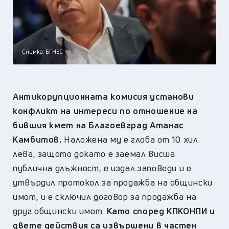
Снимка: БГНЕС
Антикорупционната комисия установи
конфликт на интереси
по отношение на
бившия кмет на Благоевград Атанас
Камбитов.
Наложена му е глоба от 10 хил.
лева, защото докато е заемал висша
публична длъжност, е издал заповеди и е
утвърдил протокол за продажба на общински
имот, и е сключил договор за продажба на
друг общински имот.
Като според КПКОНПИ и
двете действия са извършени в частен