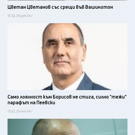
Цветан Цветанов със срещи във Вашингтон
15:32, 05 дек 24 /
Само лоялност към Борисов не стига, силно "тежи"
парафът на Пеевски
13:22, 25 ное 24 /