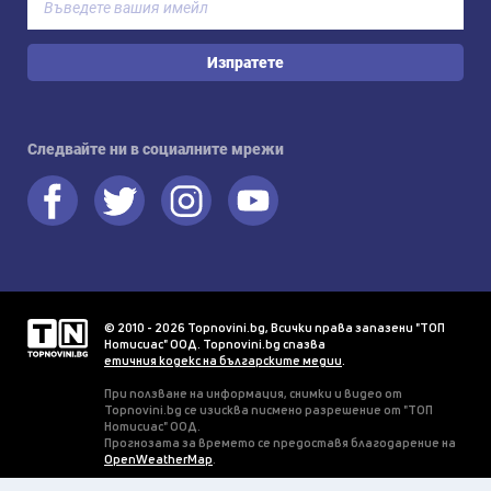
Изпратете
Следвайте ни в социалните мрежи
© 2010 - 2026 Topnovini.bg, Всички права запазени "ТОП
Нотисиас" ООД. Topnovini.bg спазва
етичния кодекс на българските медии
.
При ползване на информация, снимки и видео от
Topnovini.bg се изисква писмено разрешение от "ТОП
Нотисиас" ООД.
Прогнозата за времето се предоставя благодарение на
OpenWeatherMap
.