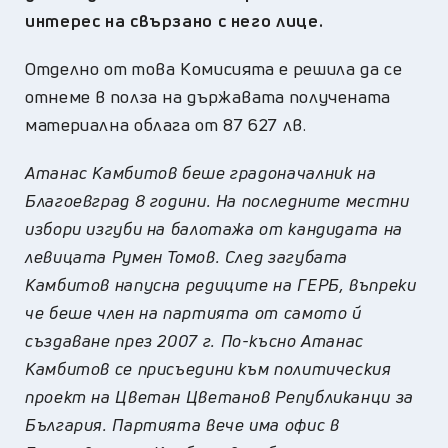
интерес на свързано с него лице.
О
тделно от това Комисията е решила да се
отнеме в полза на държавата
получената
материална облага от 87 627 лв.
Атанас Камбитов беше градоначалник на
Благоевград 8 години. На последните местни
избори изгуби на балотажа от кандидата на
левицата Румен Томов. След загубата
Камбитов напусна редиците на ГЕРБ, въпреки
че беше член на партията от самото й
създаване през 2007 г.
По-късно Атанас
Камбитов се присъедини към политическия
проект на Цветан Цветанов Републиканци за
България. Партията вече има офис в