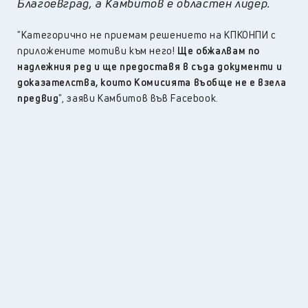
Благоевград, а Камбитов е областен лидер.
"Категорично не приемам решението на КПКОНПИ с
приложените мотиви към него!
Ще обжалвам по
надлежния ред и ще предоставя в съда документи и
доказателства, които Комисията въобще не е взела
предвид
", заяви Камбитов във Facebook.