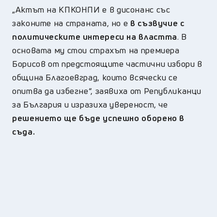
„
Актът на КПКОНПИ е в дисонанс със
законите на страната, но е
в съзвучие с
политическите интереси на властта
. В
основата му стои страхът на премиера
Борисов от предстоящите частични избори в
община Благоевград, които всячески се
опитва да избегне“,
заявиха от Републиканци
за България и изразиха увереност, че
решението ще бъде успешно оборено в
съда.