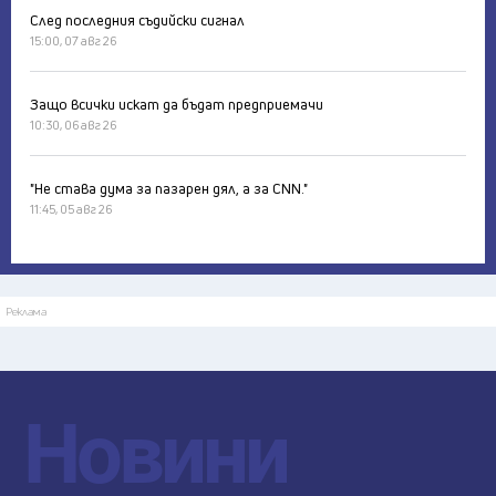
След последния съдийски сигнал
15:00, 07 авг 26
Защо всички искат да бъдат предприемачи
10:30, 06 авг 26
"Не става дума за пазарен дял, а за CNN."
11:45, 05 авг 26
Реклама
Новини