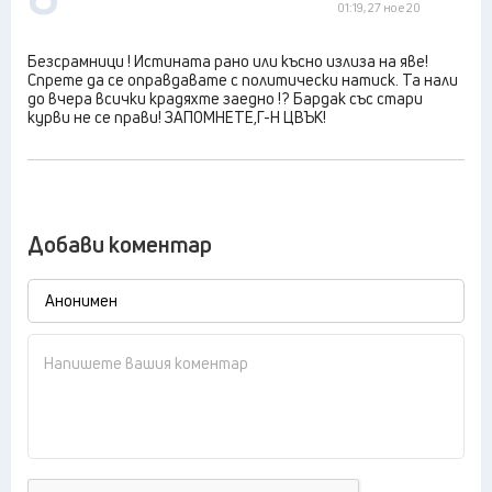
01:19, 27 ное 20
Безсрамници ! Истината рано или късно излиза на яве!
Спрете да се оправдавате с политически натиск. Та нали
до вчера всички крадяхте заедно !? Бардак със стари
курви не се прави! ЗАПОМНЕТЕ,Г-Н ЦВЪК!
Добави коментар