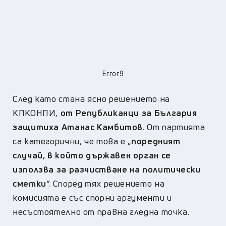
Error9
След като стана ясно решението на
КПКОНПИ,
от Републиканци за България
защитиха Атанас Камбитов
. От партията
са категорични, че това е „
поредният
случай, в който
държавен орган се
използва за разчистване на политически
сметки
“.
Според тях решението на
комисията е със спорни аргументи и
несъстоятелно от правна гледна точка.