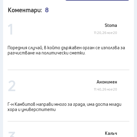
Коментари:
8
1
Stoma
11:20, 26 ное 20
Поредния случай, в който държавен орган се използва за
разчистване на политически сметки.
2
Анонимен
11:40, 26 ное 20
Г-н Камбитов направи много за града, има доста млади
хора и универститети
3
Калъч