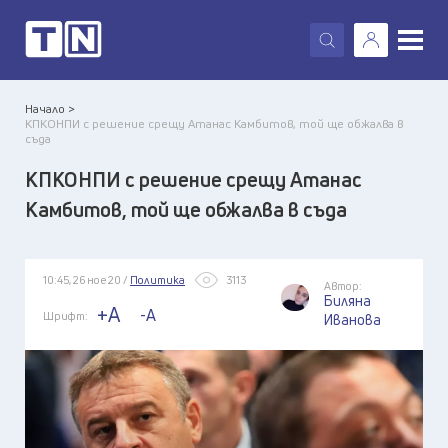
X
Начало >
КПКОНПИ с решение срещу Атанас Камбитов, той ще обжалва в
съда
КПКОНПИ с решение срещу Атанас
Камбитов, той ще обжалва в съда
10:45, 26 ное 20 /
Политика
3113
Автор:
Биляна
+A
-A
Шрифт:
Иванова