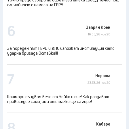
случайност с намеса на ГЕРБ.
6
Запрян Коен
16:05, 26 ное 20
За пореден път ГЕРБ и ДПС изпозват институция като
ударна бригада.Оставка!!!
7
Нората
23:35, 26 ное 20
Кошмари сънувам вече от Бойко и сие! Как раздават
правосъдие само, ама още малко ще са горе!
8
Кабаре