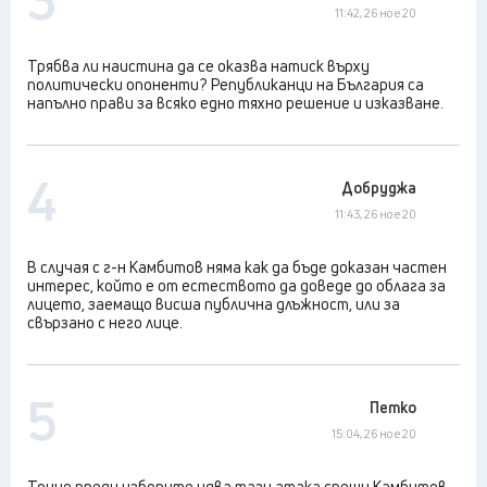
11:42, 26 ное 20
Трябва ли наистина да се оказва натиск върху
политически опоненти? Републиканци на България са
напълно прави за всяко едно тяхно решение и изказване.
4
Добруджа
11:43, 26 ное 20
В случая с г-н Камбитов няма как да бъде доказан частен
интерес, който е от естеството да доведе до облага за
лицето, заемащо висша публична длъжност, или за
свързано с него лице.
5
Петко
15:04, 26 ное 20
Точно преди изборите идва тази атака срещу Камбитов,