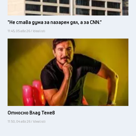
"Не става дума за пазарен дял, а за CNN."
11:45, 05 авг 26 / Idealisti
Относно Влад Тенев
11:50, 04 авг 26 / Idealisti