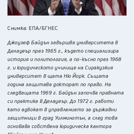
Снимка: ЕПА/БГНЕС
Джоузеф Байдън завършва университета в
Делауеър през 1965 г., където специализира
история и политология, а по-късно през 1968
г. и юридическото училище на Сиракузкия
университет в щата Ню Йорк. Същата
година защитава докторат по право. На
следващата 1969 г. Байдън започва правната
си практика в Делауеър. До 1972 г. работи
като адвокат в управлението за държавни
защитници в град Уилмингтън, а след това
основава собствена юридическа кантора