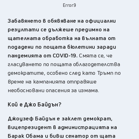
Error9
Забавянето в обявяване на официални
резултати се дължеше предимно на
щателната обработка на вълната от
подадени по пощата бюлетини заради
пандемията от COVID-19.
Смята се, че
гласуването по пощата облагодетелства
демократите, особено след като Тръмп по
време на кампанията отправяше
необосновани опасения за измама.
Кой е Джо Байдън?
Джоузеф Байдън
е заклет демократ,
вицепрезидент в администрацията на
Барак Обама и бивш сенатор от щата