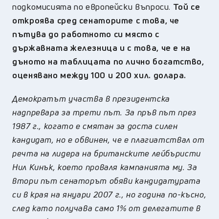
подкомисията по европейски въпроси.
Той се
откроява сред сенаторите с това, че
пътува до работното си място с
държавната железница и с това, че е на
дъното на таблицата по лично богатство,
оценявано между 100 и 200 хил. долара.
Демократът участва в президентска
надпревара за трети път. За пръв път през
1987 г., когато е смятан за доста силен
кандидат, но е обвинен, че е плагиатствал от
речта на лидера на британските лейбъристи
Нил Кинък, което проваля кампанията му. За
втори път сенаторът обяви кандидатурата
си в края на януари 2007 г., но година по-късно,
след като получава само 1% от делегатите в