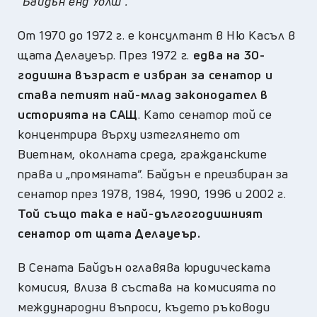
"Байдън енд Уолш".
От 1970 до 1972 г. е консултант в Ню Касъл в
щата Делауеър. През 1972 г.
едва на 30-
годишна възраст е избран за сенатор и
става петият най-млад законодател в
историята на САЩ
. Като сенатор той се
концентрира върху изтеглянето от
Виетнам, околната среда, гражданските
права и „промяната“. Байдън е преизбиран за
сенатор през 1978, 1984, 1990, 1996 и 2002 г.
Той също така е най-дългогодишният
сенатор от щата Делауеър.
В Сената Байдън оглавява юридическата
комисия, влиза в състава на комисията по
международни въпроси, където ръководи