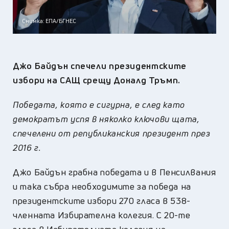
Снимка: ЕПА/БГНЕС
Джо Байдън спечели президентските
избори на САЩ срещу Доналд Тръмп.
Победата, която е сигурна, е след като
демократът успя в няколко ключови щата,
спечелени от републиканския президент през
2016 г.
Джо Байдън грабна победата и в Пенсилвания
и така събра необходимите за победа на
президентските избори 270 гласа в 538-
членната Избирателна колегия. С 20-те