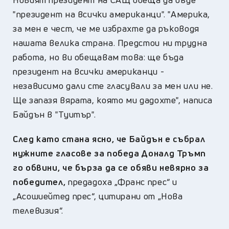
"президент на всички американци". "Америка,
за мен е чест, че ме избрахте да ръководя
нашата велика страна. Предстои ни трудна
работа, но ви обещавам това: ще бъда
президент на всички американци -
независимо дали сте гласували за мен или не.
Ще запазя вярата, която ми дадохте", написа
Байдън в "Туитър".
След като стана ясно, че Байдън е събрал
нужните гласове за победа Доналд Тръмп
го обвини, че бърза да се обяви невярно за
победител,
предадоха „Франс прес“ и
„Асошиейтед прес“, цитирани от „Нова
телевизия“.