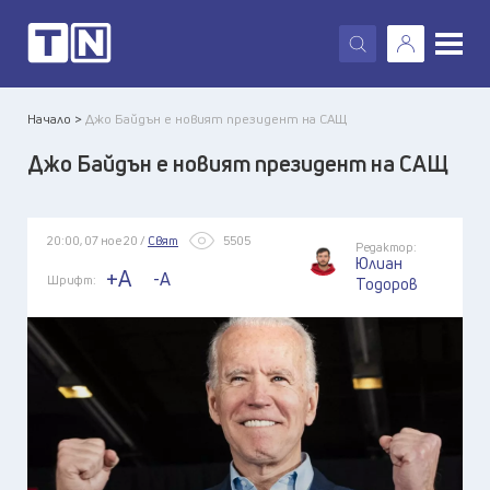
X
Начало >
Джо Байдън е новият президент на САЩ
Джо Байдън е новият президент на САЩ
20:00, 07 ное 20 /
Свят
5505
Редактор:
Юлиан
+A
-A
Шрифт:
Тодоров