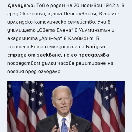
Делауеър.
Той е роден на 20 ноември 1942 г. в
град Скрентън, щата Пенсилвания, в англо-
ирландско католическо семейство. Учи в
училището „Света Елена“ в Уилмингтън и
академията „Арчмър“ в Клеймонт. В
юношеството и младостта си
Байдън
страда от заекване, но го преодолява
посредством дълги часове рецитиране на
поезия пред огледало.