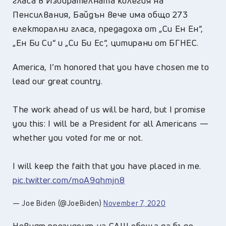
гласа в Избирателната колегия на
Пенсилвания, Байдън вече има общо 273
електорални гласа, предадоха от „Си Ен Ен“,
„Ен Би Си“ и „Си Би Ес“, цитирани от БГНЕС.
America, I’m honored that you have chosen me to
lead our great country.
The work ahead of us will be hard, but I promise
you this: I will be a President for all Americans —
whether you voted for me or not.
I will keep the faith that you have placed in me.
pic.twitter.com/moA9qhmjn8
— Joe Biden (@JoeBiden)
November 7, 2020
Новият президент на САЩ обеща да бъде