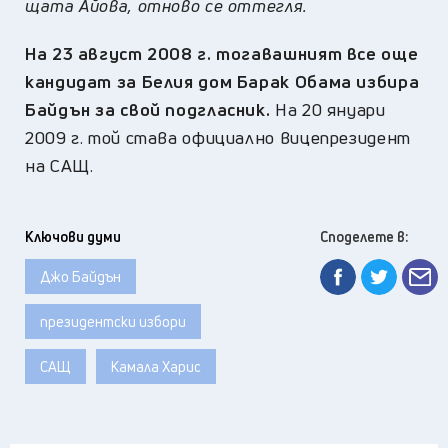
щата Айова, отново се оттегля.
На 23 август 2008 г. тогавашният все още
кандидат за Белия дом Барак Обама избира
Байдън за свой подгласник.
На 20 януари
2009 г. той става официално вицепрезидент
на САЩ.
Ключови думи
Споделете в:
Джо Байдън
президентски избори
САЩ
Камала Харис