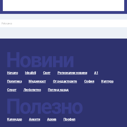
Реклама
Новини
Начало
Idealisti
Свят
Регионални новини
А1
Политика
Медиякаст
От редакторите
София
Култура
Спорт
Любопитно
Поглед назад
Полезно
Календар
Анкети
Архив
Профил