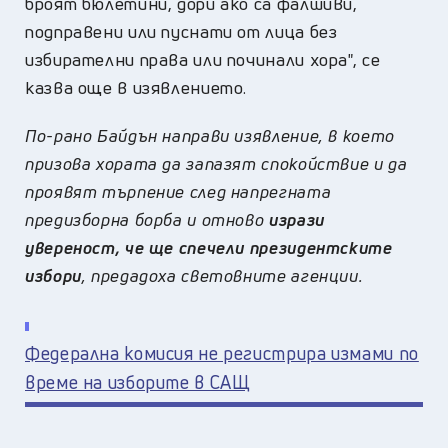
броят бюлетини, дори ако са фалшиви,
подправени или пуснати от лица без
избирателни права или починали хора", се
казва още в изявлението.
По-рано Байдън направи изявление, в което
призова хората да запазят спокойствие
и да
проявят търпение след напрегната
предизборна борба и отново
изрази
увереност, че ще спечели президентските
избори
, предадоха световните агенции.
Федерална комисия не регистрира измами по
време на изборите в САЩ