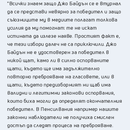
"Всички знаем защо Джо Байдън се е втурнал
да се представи невярно за победител и защо
съюзниците му в медиите полагат толкова
усилия да му помогнат: те не искат
истината да излезе наяве. Простият факт е,
че тези избори далеч не са приключили. Джо
Байдън не е удостоверен за победител в
никой щат, камо ли в силно оспорваните
щати, където ще има задължително
повторно преброяване на гласовете, или в
щати, където предизборният ни щаб има
валидни и легитимни законови оспорвания,
които биха могли да определят окончателния
победител. В Пенсилвания например нашите
законни наблюдатели не получиха смислен
достъп да следят процеса на преброяване.