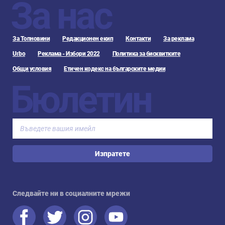
За нас
За Топновини
Редакционен екип
Контакти
За реклама
Urbo
Реклама - Избори 2022
Политика за бисквитките
Общи условия
Етичен кодекс на българските медии
Бюлетин
Изпратете
Следвайте ни в социалните мрежи