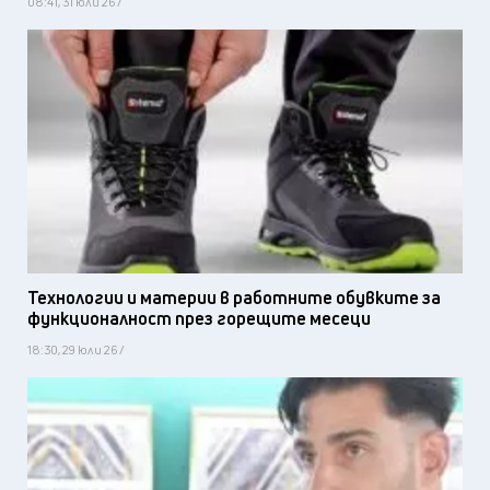
08:41, 31 юли 26 /
Технологии и материи в работните обувките за
функционалност през горещите месеци
18:30, 29 юли 26 /