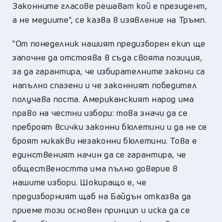
Законните гласове решават кой е президент,
а не медиите", се казва в изявление на Тръмп.
"От понеделник нашият предизборен екип ще
започне да отстоява в съда своята позиция,
за да гарантира, че избирателните закони са
напълно спазени и че законният победител
получава поста. Американският народ има
право на честни избори: това значи да се
преброят всички законни бюлетини и да не се
броят никакви незаконни бюлетини. Това е
единственият начин да се гарантира, че
обществеността има пълно доверие в
нашите избори. Шокиращо е, че
предизборният щаб на Байдън отказва да
приеме този основен принцип и иска да се