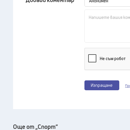
Изпращане
Пр
Още от „Спорт“