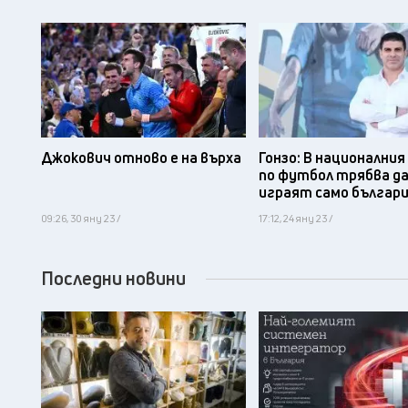
Джокович отново е на върха
Гонзо: В национални
по футбол трябва д
играят само българ
09:26, 30 яну 23 /
17:12, 24 яну 23 /
Последни новини