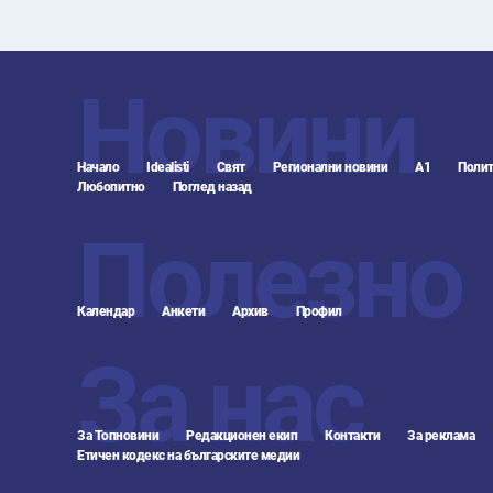
Новини
Начало
Idealisti
Свят
Регионални новини
А1
Полит
Любопитно
Поглед назад
Полезно
Календар
Анкети
Архив
Профил
За нас
За Топновини
Редакционен екип
Контакти
За реклама
Етичен кодекс на българските медии