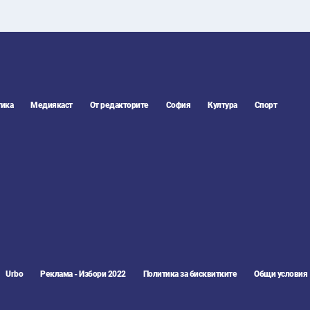
ика
Медиякаст
От редакторите
София
Култура
Спорт
Urbo
Реклама - Избори 2022
Политика за бисквитките
Общи условия