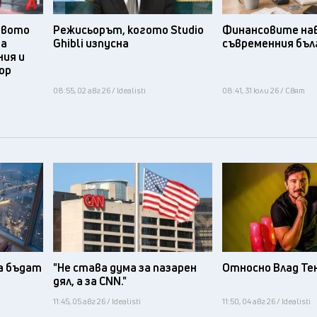
твото
Режисьорът, когото Studio
Финансовите нав
та
Ghibli изпусна
съвременния бъл
ния и
ор
08:55, 02 авг 26 / Idealisti
08:41, 31 юли 26 / Свят
а бъдат
"Не става дума за пазарен
Относно Влад Те
дял, а за CNN."
11:45, 05 авг 26 / Idealisti
11:50, 04 авг 26 / Idealisti