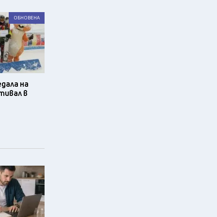
ОБНОВЕНА
едала на
тивал в