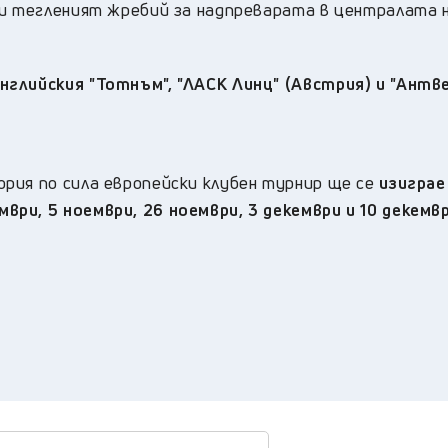
ди тегленият жребий за надпреварата в централата 
нглийския "Тотнъм", "ЛАСК Линц" (Австрия) и "Антв
рия по сила европейски клубен турнир ще се
изиграе
ри, 5 ноември, 26 ноември, 3 декември и 10 декемв