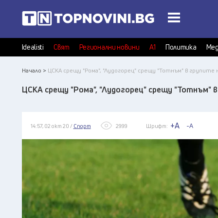
Idealisti
Свят
Регионални новини
А1
Политика
Мед
Начало >
ЦСКА срещу "Рома", "Лудогорец" срещу "Тотнъм" в групите 
ЦСКА срещу "Рома", "Лудогорец" срещу "Тотнъм" в
+A
-A
14:57, 02 окт 20 /
Спорт
2999
Шрифт: