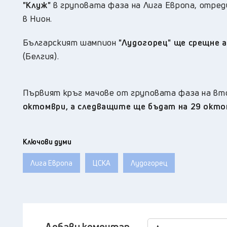
"Клуж"
в груповата фаза на Лига Европа, отре
в Нион.
Българският шампион
"Лудогорец" ще срещне а
(Белгия).
Първият кръг мачове от груповата фаза на вто
октомври, а следващите ще бъдат на 29 октомв
Ключови думи
Лига Европа
ЦСКА
Лудогорец
Добави коментар