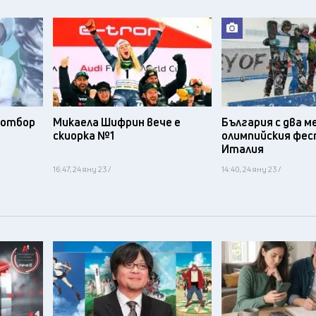
я отбор
Микаела Шифрин вече е
България с два м
а
скиорка №1
олимпийския фес
и
Италия
16:47, 24 яну 23 /
14:40, 24 яну 23 /