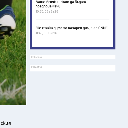
Защо всички искат да бъдат
предприемачи
10:30, 06 авг 26
"Не става дума за пазарен дял, а за CNN."
11:45, 05 авг 26
Реклама
Реклама
нския