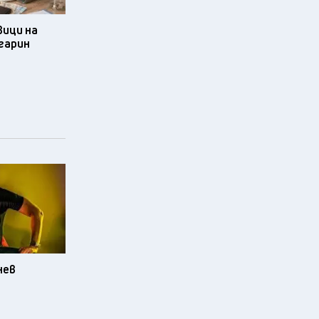
ици на
гарин
нев