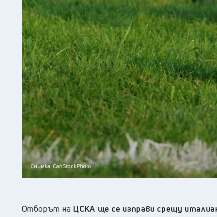
Снимка: CanStockPhoto
Отборът на
ЦСКА ще се изправи срещу италиан