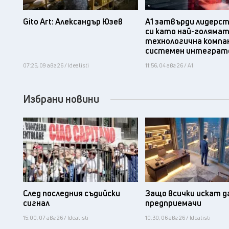
Gito Art: Александър Юзев
А1 затвърди лидерс
си като най-голяма
технологична компа
системен интеграт
07:25, 09 авг 26 / Idealisti
11:56, 04 авг 26 / А1
Избрани новини
След последния съдийски
Защо всички искат д
сигнал
предприемачи
15:00, 07 авг 26 / Idealisti
10:30, 06 авг 26 / Idealisti