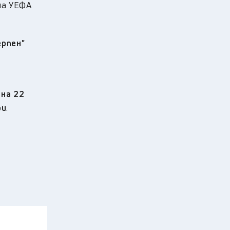
на УЕФА
ерпен"
 на 22
ри
.