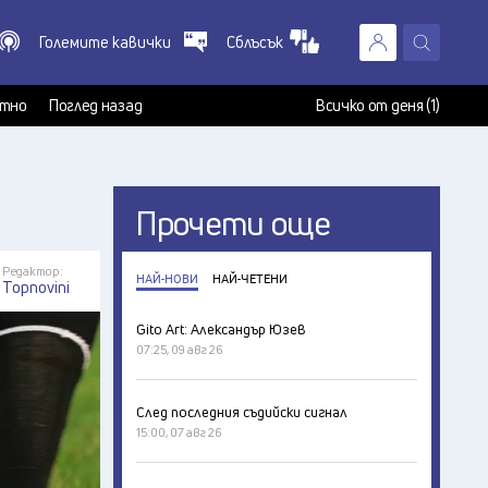
Големите кавички
Сблъсък
X
т
тно
Поглед назад
Всичко от деня (1)
Прочети още
Редактор:
НАЙ-НОВИ
НАЙ-ЧЕТЕНИ
Topnovini
Gito Art: Александър Юзев
07:25, 09 авг 26
След последния съдийски сигнал
15:00, 07 авг 26