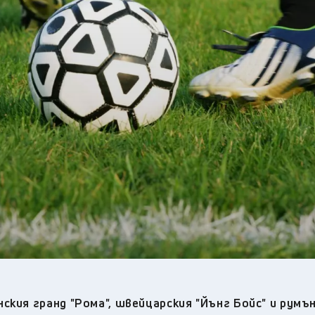
24
°C
Перник
,
30
°C
Плевен
,
32
°C
Пловдив
,
27
°C
Разград
,
28
°C
Русе
,
28
°C
Силистра
,
28
°C
Сливен
,
24
°C
Смолян
,
29
°C
София
,
31
°C
Стара Загора
,
26
°C
Търговище
,
30
°C
Хасково
,
27
°C
Шумен
,
29
°C
Ямбол
,
ския гранд "Рома", швейцарския "Йънг Бойс" и румъ