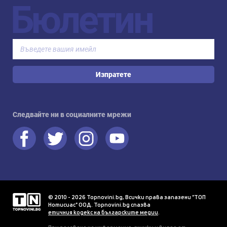
Бюлетин
Изпратете
Следвайте ни в социалните мрежи
© 2010 - 2026 Topnovini.bg, Всички права запазени "ТОП
Нотисиас" ООД. Topnovini.bg спазва
етичния кодекс на българските медии
.