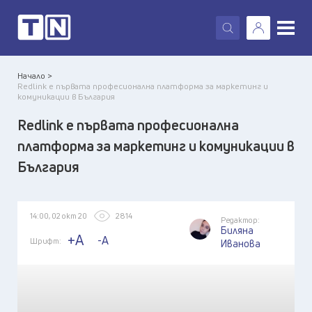
X
Начало >
Redlink е първата професионална платформа за маркетинг и
комуникации в България
Redlink е първата професионална
платформа за маркетинг и комуникации в
България
14:00, 02 окт 20
2814
Редактор:
Биляна
+A
-A
Шрифт:
Иванова