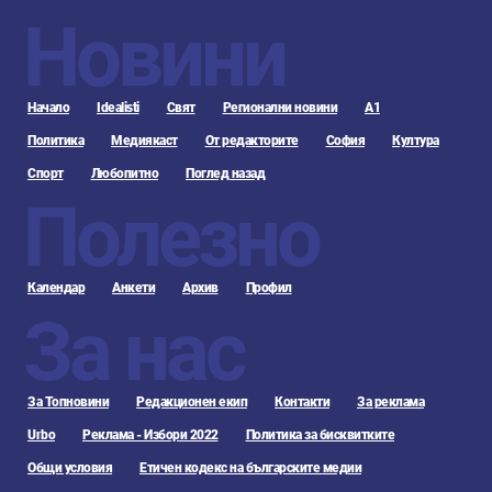
Новини
Начало
Idealisti
Свят
Регионални новини
А1
Политика
Медиякаст
От редакторите
София
Култура
Спорт
Любопитно
Поглед назад
Полезно
Календар
Анкети
Архив
Профил
За нас
За Топновини
Редакционен екип
Контакти
За реклама
Urbo
Реклама - Избори 2022
Политика за бисквитките
Общи условия
Етичен кодекс на българските медии