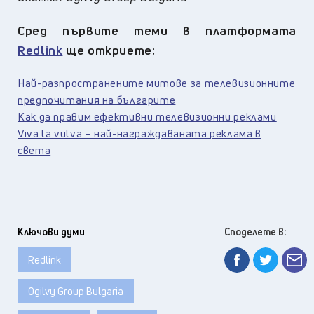
Сред първите теми в платформата
Redlink
ще откриете:
Най-разпространените митове
за телевизионните
предпочитания на българите
Как да правим ефективни телевизионни реклами
Viva la vulva – най-награждаваната реклама в
света
Ключови думи
Споделете в:
Redlink
Ogilvy Group Bulgaria