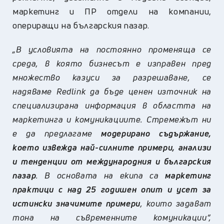
маркетинг и ПР отдели на компании,
опериращи на българския пазар
.
„
В условията на постоянно променяща се
среда, в която бизнесът е изправен пред
множество казуси за разрешаване, се
надяваме
Redlink
да бъде ценен източник на
специализирана информация в областта на
маркетинга и комуникациите. Стремежът ни
е да предлагаме
модерирано съдържание,
което извежда най-силните примери, анализи
и тенденции от международния и българския
пазар
. В основата на екипа са
маркетинг
практици с над 25 годишен опит и усет за
истински значимите примери
, които задават
тона на съвременните комуникации“,