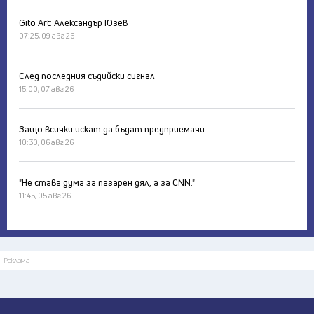
Gito Art: Александър Юзев
07:25, 09 авг 26
След последния съдийски сигнал
15:00, 07 авг 26
Защо всички искат да бъдат предприемачи
10:30, 06 авг 26
"Не става дума за пазарен дял, а за CNN."
11:45, 05 авг 26
Реклама