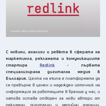
Снимка: Ogilvy Group Bulgaria
С новини, анализи и ревюта в сферата на
маркетинга, рекламата и комуникациите
стартира
Redlink
-
първата
специализирана дигитална медия в
България.
Целта на екипа
e
платформата да
се превърне в ценен и надежден източник на
информация за работещите в бранша
у нас, и
затова остава отворен за нови автори от
рекламни, дигитални и медийни агенции,