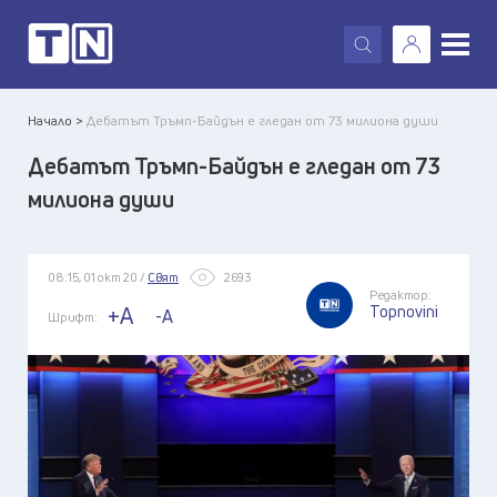
X
Начало >
Дебатът Тръмп-Байдън е гледан от 73 милиона души
Дебатът Тръмп-Байдън е гледан от 73
милиона души
08:15, 01 окт 20 /
Свят
2693
Редактор:
Topnovini
+A
-A
Шрифт: