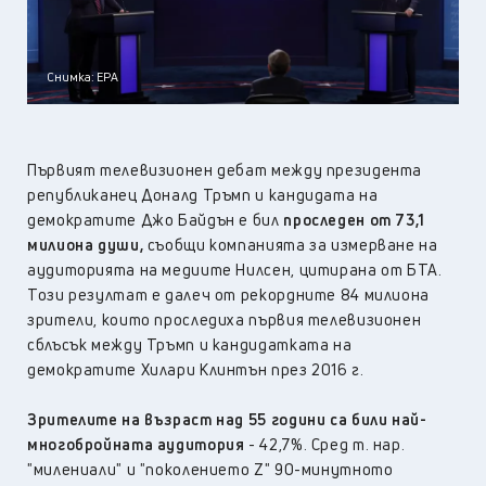
Снимка: ЕPА
Първият телевизионен дебат между президента
републиканец Доналд Тръмп и кандидата на
демократите Джо Байдън е бил
проследен от 73,1
милиона души,
съобщи компанията за измерване на
аудиторията на медиите Нилсен, цитирана от БТА.
Този резултат е далеч от рекордните 84 милиона
зрители, които проследиха първия телевизионен
сблъсък между Тръмп и кандидатката на
демократите Хилари Клинтън през 2016 г.
Зрителите на възраст над 55 години са били най-
многобройната аудитория
- 42,7%. Сред т. нар.
"милениали" и "поколението Z" 90-минутното