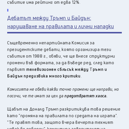
събитие има рейтинг от едва 12%.
Дебатът между Тръмп и Байдън:
нарушаване на правилата и лични нападки
Същевременно непартийната Комисия за
президентските дебати, която организира тези
събития от 1988 г., обяви, че ще внесе структурни
промени във формата, за да въведе ред, след като
първият
телевизионен
сблъсък между
Т
ръмп и
Байдън предизвика много критики
.
Комисията не обяви какви точно промени ще направи, но
посочи, че те имат за цел да
предотвратят хаоса
.
Щабът на Доналд Тръмп разкритикува това решение
като "промяна на правилата по средата на играта".
"Те правят това, защото вчера вечерта техният
човек бе победен", коментира говорителят на