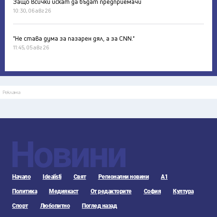
Защо всички искат да бъдат предприемачи
10:30, 06 авг 26
"Не става дума за пазарен дял, а за CNN."
11:45, 05 авг 26
Реклама
Новини
Начало
Idealisti
Свят
Регионални новини
А1
Политика
Медиякаст
От редакторите
София
Култура
Спорт
Любопитно
Поглед назад