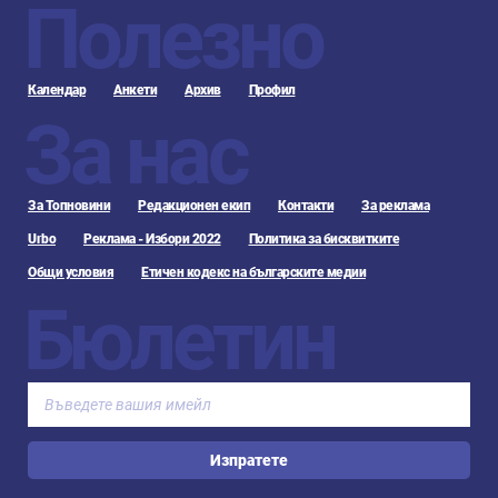
Полезно
Календар
Анкети
Архив
Профил
За нас
За Топновини
Редакционен екип
Контакти
За реклама
Urbo
Реклама - Избори 2022
Политика за бисквитките
Общи условия
Етичен кодекс на българските медии
Бюлетин
Изпратете