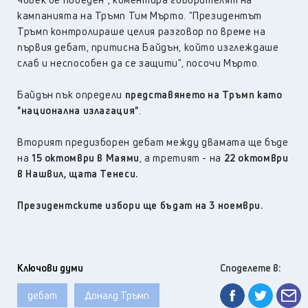
кампанията на Тръмп Тим Мърто. "Президентът
Тръмп контролираше целия разговор по време на
първия дебат, притисна Байдън, който изглеждаше
слаб и неспособен да се защити", посочи Мърто.
Байдън пък определи
представянето на Тръмп като
"национална излагация"
.
Вторият предизборен дебат между двамата ще бъде
на
15 октомври в Маями
, а третият - на
22 октомври
в Нашвил, щата Тенеси.
Президентските избори ще бъдат на 3 ноември.
Ключови думи
Споделете в:
дебат
Доналд Тръмп