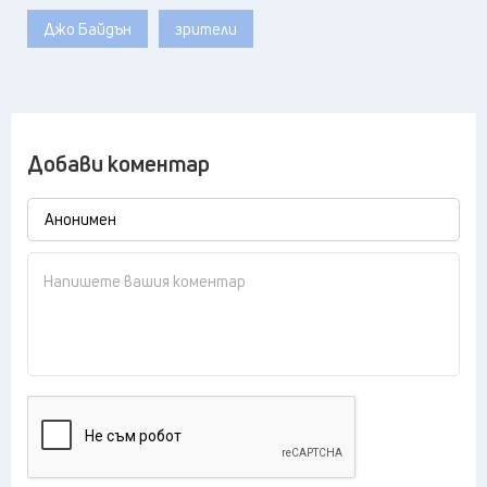
Джо Байдън
зрители
Добави коментар