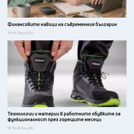
Финансовите навици на съвременния българин
08:41, 31 юли 26 /
Технологии и материи в работните обувките за
функционалност през горещите месеци
18:30, 29 юли 26 /