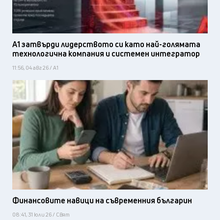
А1 затвърди лидерството си като най-голямата
технологична компания и системен интегратор
11:56, 04 авг 26 / А1
Финансовите навици на съвременния българин
08:41, 31 юли 26 / Свят