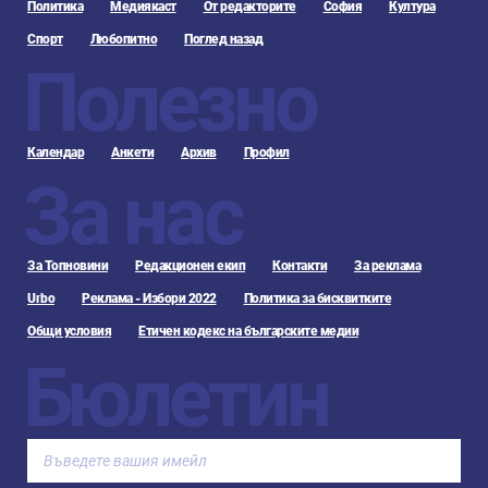
Политика
Медиякаст
От редакторите
София
Култура
Спорт
Любопитно
Поглед назад
Полезно
Календар
Анкети
Архив
Профил
За нас
За Топновини
Редакционен екип
Контакти
За реклама
Urbo
Реклама - Избори 2022
Политика за бисквитките
Общи условия
Етичен кодекс на българските медии
Бюлетин