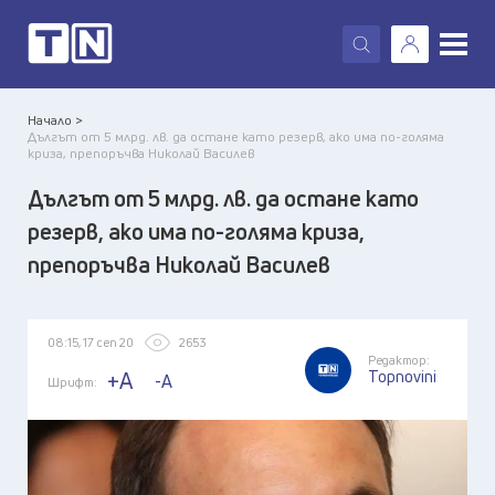
X
Начало >
Дългът от 5 млрд. лв. да остане като резерв, ако има по-голяма
криза, препоръчва Николай Василев
Дългът от 5 млрд. лв. да остане като
резерв, ако има по-голяма криза,
препоръчва Николай Василев
08:15, 17 сеп 20
2653
Редактор:
Topnovini
+A
-A
Шрифт: