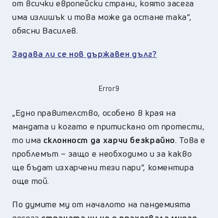
от всички европейски страни, която засега
има излишък и това може да остане така“,
обясни Василев.
Задава ли се нов държавен дълг?
Error9
„Едно правителство, особено в края на
мандата и когато е притискано от протести,
то има
склонност да харчи безкрайно
. Това е
проблемът – защо е необходимо и за какво
ще бъдат изхарчени тези пари“, коментира
още той.
По думите му от началото на пандемията
досега
страната ни не е прахосвала много