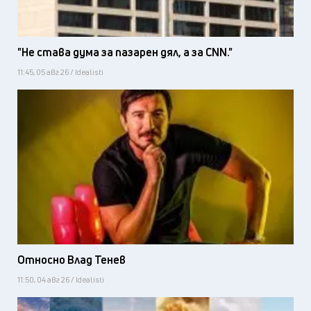
"Не става дума за пазарен дял, а за CNN."
11:45, 05 авг 26 / Idealisti
Относно Влад Тенев
11:50, 04 авг 26 / Idealisti