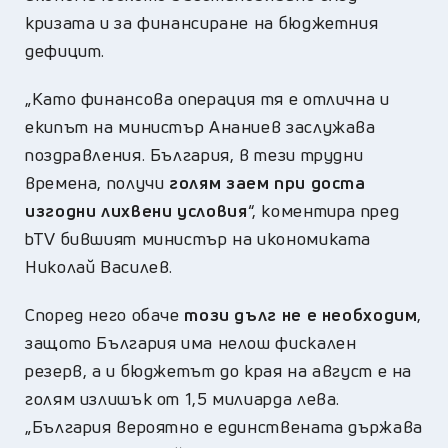
кризата и за финансиране на бюджетния
дефицит.
„Като финансова операция тя е отлична и
екипът на министър Ананиев заслужава
поздравления. България, в тези трудни
времена, получи
голям заем при доста
изгодни лихвени условия
“, коментира пред
bTV бившият министър на икономиката
Николай Василев.
Според него обаче
този дълг не е необходим
,
защото България има нелош фискален
резерв, а и бюджетът до края на август е на
голям излишък от 1,5 милиарда лева.
„България вероятно е единствената държава