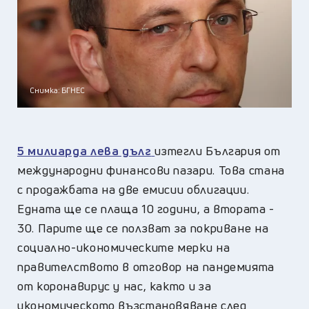
Снимка: БГНЕС
5 милиарда лева дълг
изтегли България от
международни финансови пазари. Това стана
с продажбата на две емисии облигации.
Едната ще се плаща 10 години, а втората -
30. Парите ще се ползват за покриване на
социално-икономическите мерки на
правителството в отговор на пандемията
от коронавирус у нас, както и за
икономическото възстановяване след