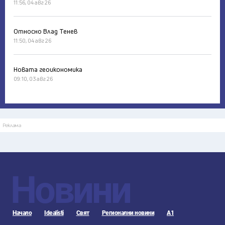
11:56, 04 авг 26
Относно Влад Тенев
11:50, 04 авг 26
Новата геоикономика
09:10, 03 авг 26
Реклама
Новини
Начало
Idealisti
Свят
Регионални новини
А1