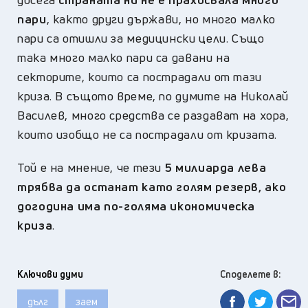
пари
, както други държави, но много малко
пари са отишли за медицински цели. Също
така много малко пари са давани на
секторите, които са пострадали от тази
криза. В същото време, по думите на Николай
Василев, много средства се раздават на хора,
които изобщо не са пострадали от кризата.
Той е на мнение, че тези
5 милиарда лева
трябва да останат като голям резерв, ако
догодина има по-голяма икономическа
криза
.
Ключови думи
Споделете в:
дълг
заем