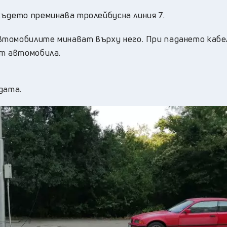
където преминава тролейбусна линия 7.
автомобилите минават върху него. При падането каб
ст автомобила.
дата.