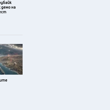
оубайк
 демо на
фест
зите