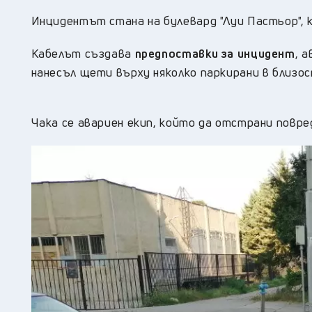
Инцидентът стана на булевард "Луи Пастьор", 
Кабелът създава
предпоставки за инцидент
, 
нанесъл щети върху няколко паркирани в близо
Чака се авариен екип, който да отстрани повре