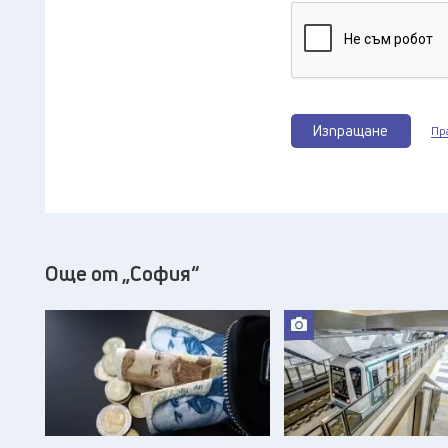
Изпращане
Пр
Още от „София“