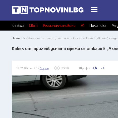
Idealisti
Свят
Регионални новини
А1
Политика
Мед
Начало >
Кабел от тролейбусната мрежа се откачи в „Люлин”, създа
Кабел от тролейбусната мрежа се откачи в „Люли
+A
-A
11:02, 08 сеп 20 /
София
2258
Шрифт: