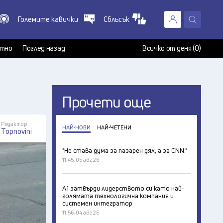
Големите кавички
Сблъсък
X
т
тно
Поглед назад
Всичко от деня (0)
Прочети още
Редактор:
НАЙ-НОВИ
НАЙ-ЧЕТЕНИ
Topnovini
"Не става дума за пазарен дял, а за CNN."
11:45, 05 авг 26
А1 затвърди лидерството си като най-
голямата технологична компания и
системен интегратор
11:56, 04 авг 26