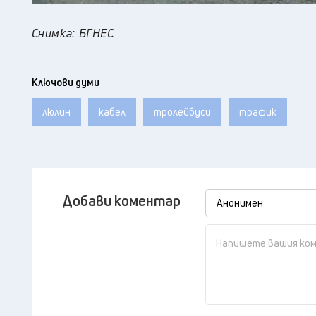
Снимка: БГНЕС
Ключови думи
люлин
кабел
тролейбуси
трафик
Добави коментар