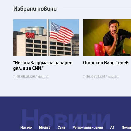
Избрани новини
"Не става дума за пазарен
Относно Влад Тенев
дял, а за CNN."
11:45, 05 авг 26 / Idealisti
11:50, 04 авг 26 / Idealisti
Новини
Начало
Idealisti
Свят
Регионални новини
А1
Полит