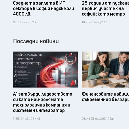
Средната заплата в ИТ
25 години от пускан
сектора в София надхвърли
първия участък на
4000 лв.
софийското метро
15:00, 27 яну 23 /
10:28, 26 яну 23 /
Последни новини
А1 затвърди лидерството
Финансовите навици
си като най-голямата
съвременния българ
технологична компания и
системен интегратор
11:56, 04 авг 26 / А1
08:41, 31 юли 26 / Свят