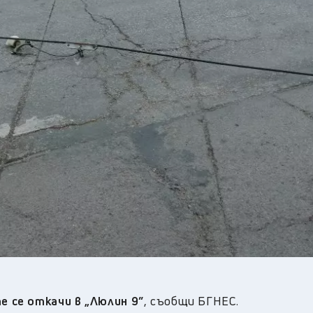
23
°C
Перник
,
22
°C
Плевен
,
23
°C
Пловдив
,
21
°C
Разград
,
24
°C
Русе
,
22
°C
Силистра
,
20
°C
Сливен
,
16
°C
Смолян
,
24
°C
София
,
20
°C
Стара Загора
,
21
°C
Търговище
,
21
°C
Хасково
,
20
°C
Шумен
,
20
°C
Ямбол
,
 се откачи в „Люлин 9”
, съобщи БГНЕС.