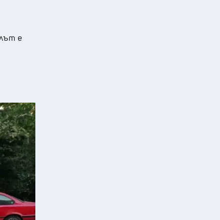
елът е