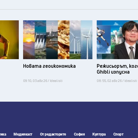
Новата геоикономика
Режисьорът, ког
Ghibli изпусна
09:10, 03 авг 26 / Idealisti
08:55, 02 авг 26 / Idealisti
ика
Медиякаст
От редакторите
София
Култура
Спорт