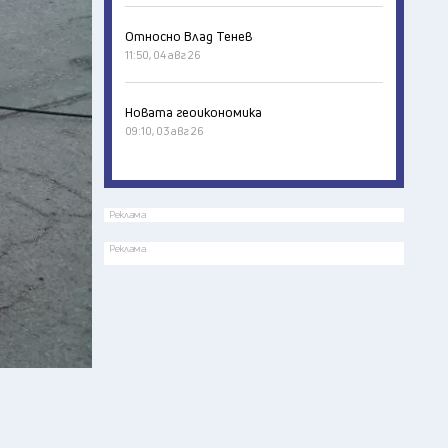
Относно Влад Тенев
11:50, 04 авг 26
Новата геоикономика
09:10, 03 авг 26
Реклама
Реклама