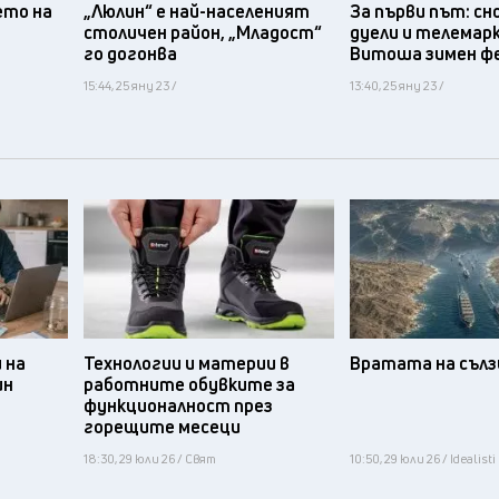
ето на
„Люлин“ е най-населеният
За първи път: сн
столичен район, „Младост“
дуели и телемарк
го догонва
Витоша зимен 
15:44, 25 яну 23 /
13:40, 25 яну 23 /
 на
Технологии и материи в
Вратата на съл
ин
работните обувките за
функционалност през
горещите месеци
18:30, 29 юли 26 / Свят
10:50, 29 юли 26 / Idealisti