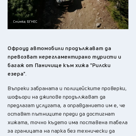
Снимка: БГНЕС
Офроуд автомобили продължават да
превозват нерегламентирано туристи и
багаж от Паничище към хижа "Рилски
езера"
.
Въпреки забраната и полицейските проверки,
шофьори на джипове продължават да
предлагат услугата, а оправданието им е, че
оставят пътниците преди да достигнат
хижата, точно където има поставена табела
за границата на парка без технически да