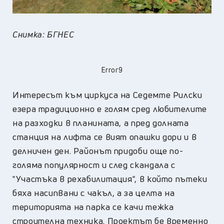
Снимка: БГНЕС
Error9
Интересът към циркуса на Седемте Рилски
езера традиционно е голям сред любителите
на разходки в планината, а пред долната
станция на лифта се вият опашки дори и в
делничен ден. Районът придоби още по-
голяма популярност и след скандала с
"Участъка в рехабилитация", в който пътеки
бяха насипвани с чакъл, а за целта на
територията на парка се качи тежка
строителна техника. Проектът бе временно