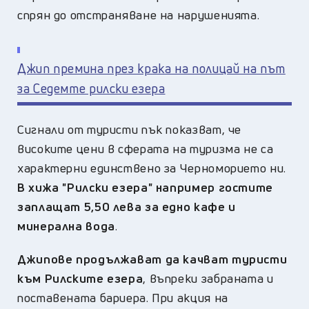
спрян до отстраняване на нарушенията.
Джип премина през крака на полицай на път
за Седемте рилски езера
Сигнали от туристи пък показват, че
високите цени в сферата на туризма не са
характерни единствено за Черноморието ни.
В хижа "Рилски езера" например гостите
заплащат 5,50 лева за едно кафе и
минерална вода
.
Джипове продължават да качват туристи
към Рилските езера
, въпреки забраната и
поставената бариера. При акция на