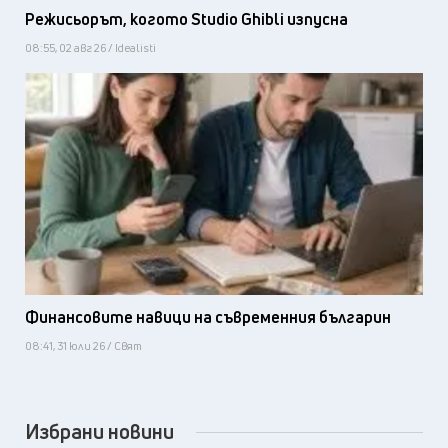
Режисьорът, когото Studio Ghibli изпусна
08:55, 02 авг 26 / Idealisti
Финансовите навици на съвременния българин
08:41, 31 юли 26 / Свят
Избрани новини