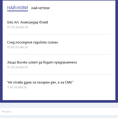
НАЙ-НОВИ
НАЙ-ЧЕТЕНИ
Gito Art: Александър Юзев
07:25, 09 авг 26
След последния съдийски сигнал
15:00, 07 авг 26
Защо всички искат да бъдат предприемачи
10:30, 06 авг 26
"Не става дума за пазарен дял, а за CNN."
11:45, 05 авг 26
Реклама