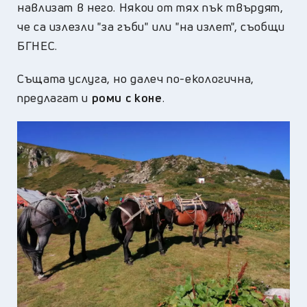
навлизат в него. Някои от тях пък твърдят,
че са излезли "за гъби" или "на излет", съобщи
БГНЕС.
Същата услуга, но далеч по-екологична,
предлагат и
роми с коне
.