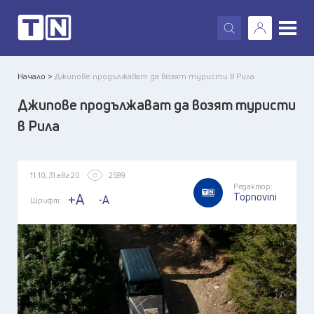
X
Начало >
Джипове продължават да возят туристи в Рила
Джипове продължават да возят туристи
в Рила
11:10, 31 авг 20
2599
Редактор:
Topnovini
+A
-A
Шрифт: