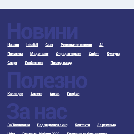
Новини
Начало
Idealisti
Свят
Регионални новини
А1
Политика
Медиякаст
От редакторите
София
Култура
Спорт
Любопитно
Поглед назад
Полезно
Календар
Анкети
Архив
Профил
За нас
За Топновини
Редакционен екип
Контакти
За реклама