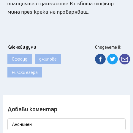
полицията и данъчните в събота шофьор
мина през крака на проверяващ.
Ключови думи
Споделете в:
Офроуд
джипове
Рилски езера
Добави коментар