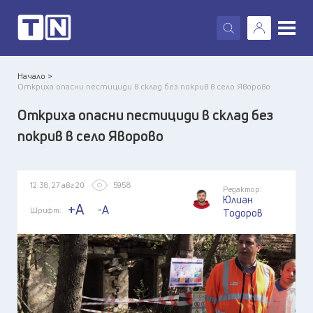
X
Начало >
Откриха опасни пестициди в склад без покрив в село Яворово
Откриха опасни пестициди в склад без
покрив в село Яворово
12:38, 27 авг 20
5958
Редактор:
Юлиан
+A
-A
Шрифт:
Тодоров