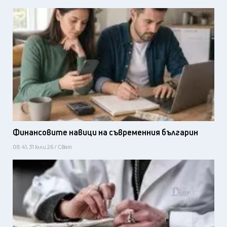
Финансовите навици на съвременния българин
08:41, 31 юли 26 / Свят