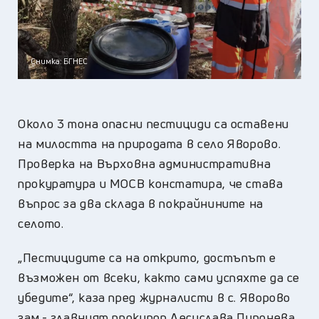
Снимка: БГНЕС
Около 3 тона опасни пестициди са оставени
на милостта на природата в село Яворово.
Проверка на Върховна административна
прокуратура и МОСВ констатира, че става
въпрос за два склада в покрайнините на
селото.
„Пестицидите са на открито, достъпът е
възможен от всеки, както сами успяхте да се
убедите“, каза пред журналисти в с. Яворово
зам.- главният прокурор Десислава Пиронева.