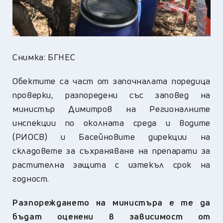
Снимка: БГНЕС
Обектите са част от започналата поредица
проверки, разпоредени със заповед на
министър Димитров на Регионалните
инспекции по околната среда и водите
(РИОСВ) и Басейновите дирекции на
складовете за съхраняване на препарати за
растителна защита с изтекъл срок на
годност.
Разпореждането на министъра е те да
бъдат оценени в зависимост от