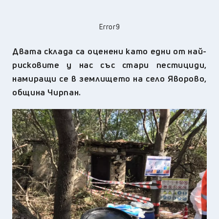
Error9
Двата склада са оценени като едни от най-
рисковите у нас със стари пестициди,
намиращи се в землището на село Яворово,
община Чирпан.