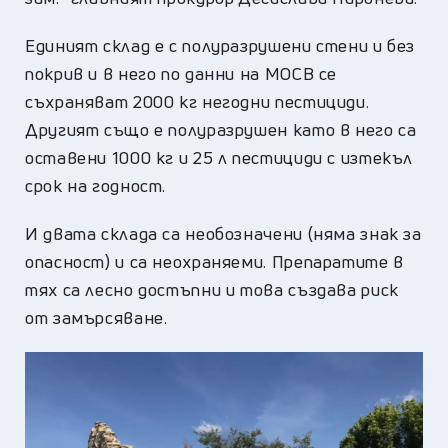
Единият склад е с полуразрушени стени и без
покрив и в него по данни на МОСВ се
съхраняват 2000 кг негодни пестициди.
Другият също е полуразрушен като в него са
оставени 1000 кг и 25 л пестициди с изтекъл
срок на годност.
И двата склада са необозначени (няма знак за
опасност) и са неохраняеми. Препаратите в
тях са лесно достъпни и това създава риск
от замърсяване.