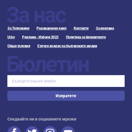
За нас
За Топновини
Редакционен екип
Контакти
За реклама
Urbo
Реклама - Избори 2022
Политика за бисквитките
Общи условия
Етичен кодекс на българските медии
Бюлетин
Изпратете
Следвайте ни в социалните мрежи