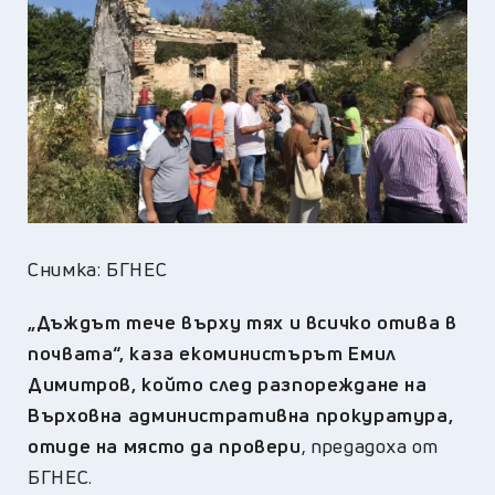
Снимка: БГНЕС
„
Дъждът тече върху тях и всичко отива в
почвата“, каза екоминистърът Емил
Димитров, който след разпореждане на
Върховна административна прокуратура,
отиде на място да провери
, пр
едадоха от
БГНЕС
.