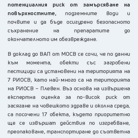
потенциалния риск от замърсяване на
повърхностните,
подземните води и
почвите и да бъде осигурено безопасното
съхранение на препаратите до
окончателното им обезвреждане.
В доклад до ВАП от МОСВ се сочи, че по данни
към момента, обекти със загробени
пестициди са установени на територията на
7 РИОСВ, като най-много са на територията
на РИОСВ – Плевен. Въз основа на извършена
експертна оценка за по-висок риск от
засягане на човешкото здраве и околна среда,
са посочени 17 обекта, където приоритетно
ще се извършат действия по изгребване,
преопаковане, транспортиране до съответна