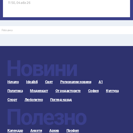
11:50, 04 авг 26
Реклама
Новини
Начало
Idealisti
Свят
Регионални новини
А1
Политика
Медиякаст
От редакторите
София
Култура
Спорт
Любопитно
Поглед назад
Полезно
Календар
Анкети
Архив
Профил