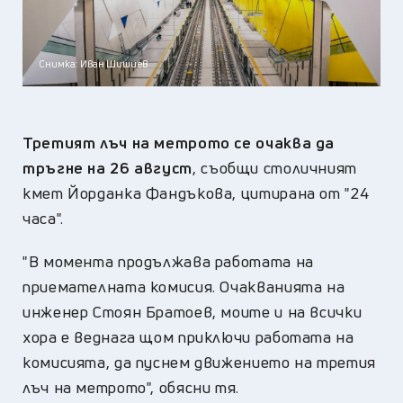
Снимка: Иван Шишиев
Третият лъч на метрото се очаква да
тръгне на 26 август
, съобщи столичният
кмет Йорданка Фандъкова, цитирана от "24
часа".
"В момента продължава работата на
приемателната комисия. Очакванията на
инженер Стоян Братоев, моите и на всички
хора е веднага щом приключи работата на
комисията, да пуснем движението на третия
лъч на метрото", обясни тя.