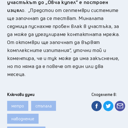
участъкът до „Овча купел“ е построен
изцял
о. „Предстои от септември системите
ще започнат да се тестват. Миналата
седмица пуснахме пробен влак в участъка, за
да може да урегулираме контактната мрежа.
От октомври ще започнат да вървят
комплексните изпитания“, уточни той и
коментира, че и тук може да има закъснение,
но то няма да е повече от един или два
месеца.
Ключови думи
Споделете в:
метро
стъпала
наводнение