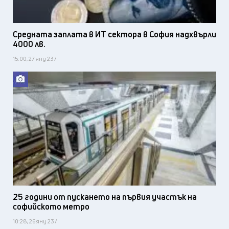
Средната заплата в ИТ сектора в София надхвърли
4000 лв.
15:00, 27 яну 23 /
25 години от пускането на първия участък на
софийското метро
10:28, 26 яну 23 /