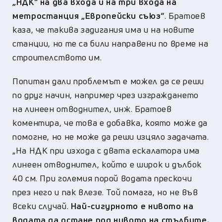
„НДК“ на два входа и на три входа на
метростанция „Европейски съюз“
. Братоев
каза, че такива задигания има и на новите
станции, но те са били направени по време на
строителството им.
Попитан дали проблемът е можел да се реши
по друг начин, например чрез изграждането
на линеен отводнител, инж. Братоев
коментира, че това е добавка, която може да
помогне, но не може да реши изцяло задачата.
„На НДК при изхода с двата ескалатора има
линеен отводнител, който е широк и дълбок
40 см. При големия порой водата прескочи
през него и пак влезе. Той помага, но не във
всеки случай.
Най-сигурното е нивото на
водата да остане под нивото на стълбите.