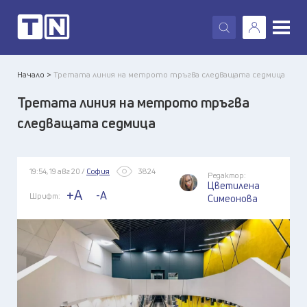
X
Начало >
Третата линия на метрото тръгва следващата седмица
Третата линия на метрото тръгва
следващата седмица
19:54, 19 авг 20 /
София
3824
Редактор:
Цветилена
+A
-A
Шрифт:
Симеонова