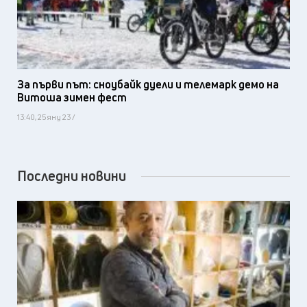
За първи път: сноубайк дуели и телемарк демо на
Витоша зимен фест
13:40, 25 яну 23 /
Последни новини