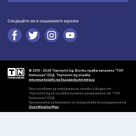
Следвайте ни в социалните мрежи
© 2010 - 2026 Topnovini.bg, Всички права запазени "ТОП
Нотисиас" ООД. Topnovini.bg спазва
етичния кодекс на българските медии
.
При ползване на информация, снимки и видео от
Topnovini.bg се изисква писмено разрешение от "ТОП
Нотисиас" ООД.
Прогнозата за времето се предоставя благодарение на
OpenWeatherMap
.