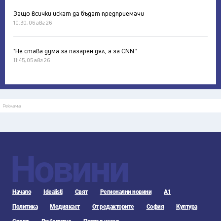
Защо всички искат да бъдат предприемачи
10:30, 06 авг 26
"Не става дума за пазарен дял, а за CNN."
11:45, 05 авг 26
Реклама
Новини
Начало
Idealisti
Свят
Регионални новини
А1
Политика
Медиякаст
От редакторите
София
Култура