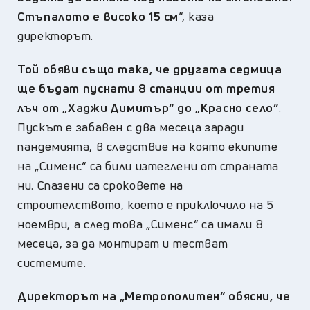
Стъпалото е високо 15 см
“, каза
директорът.
Той обяви също така, че другата седмица
ще бъдат пуснати 8 станции от третия
лъч от „Хаджи Димитър“ до „Красно село“
.
Пускът е забавен с два месеца заради
пандемията, в следствие на която екипите
на „Сименс“ са били изтеглени от страната
ни. Спазени са сроковете на
строителството, което е приключило на 5
ноември, а след това „Сименс“ са имали 8
месеца, за да монтират и тестват
системите.
Директорът на „Метрополитен“ обясни, че