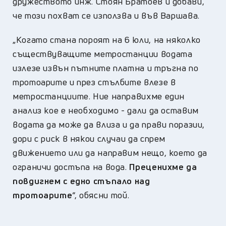
дружеството инж. Стоян Братоев и добави,
че този похват се използва и във Варшава.
„Когато стана пороят на 6 юли, на няколко
съществуващите метростанции водата
излезе извън пътните платна и тръгна по
тротоарите и през стълбите влезе в
метростанциите. Ние направихме един
анализ кое е необходимо - дали да оставим
водата да може да влиза и да прави поразии,
дори с риск в някои случаи да спрем
движението или да направим нещо, което да
ограничи достъпа на вода.
Преценихме да
повдигнем с едно стъпало над
тротоарите
“, обясни той.