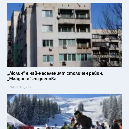
„Люлин“ е най-населеният столичен район,
„Младост“ го догонва
15:44, 25 яну 23 /