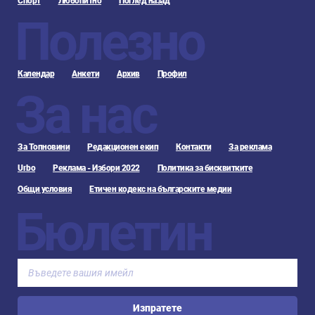
Спорт
Любопитно
Поглед назад
Полезно
Календар
Анкети
Архив
Профил
За нас
За Топновини
Редакционен екип
Контакти
За реклама
Urbo
Реклама - Избори 2022
Политика за бисквитките
Общи условия
Етичен кодекс на българските медии
Бюлетин
Изпратете