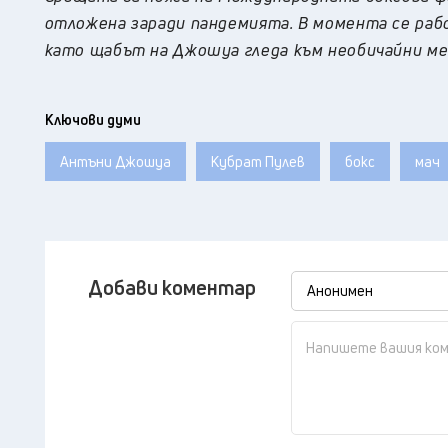
отложена заради пандемията. В момента се рабо
като щабът на Джошуа гледа към необичайни ме
Ключови думи
Антъни Джошуа
Кубрат Пулев
бокс
мач
Добави коментар