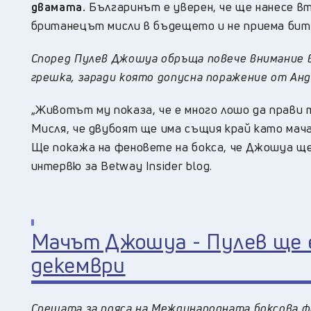
двамата.
Българинът е уверен, че ще нанесе вт
британецът мисли в бъдещето и не приема бит
Според Пулев Джошуа обръща повече внимание в
грешка, заради която допусна поражение от Анд
„
Животът му показа, че е много лошо да прави 
Мисля, че двубоят ще има същия край като мача 
Ще покажа на феновете на бокса, че Джошуа ще 
интервю за Betway Insider blog.
Мачът Джошуа - Пулев ще е
декември
Срещата за пояса на Международната боксова фе