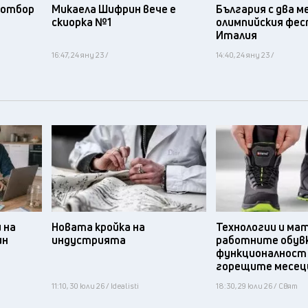
я отбор
Микаела Шифрин вече е
България с два м
а
скиорка №1
олимпийския фес
и
Италия
16:47, 24 яну 23 /
14:40, 24 яну 23 /
 на
Новата кройка на
Технологии и ма
ин
индустрията
работните обув
функционалност
горещите месец
11:10, 30 юли 26 / Idealisti
18:30, 29 юли 26 / Свят