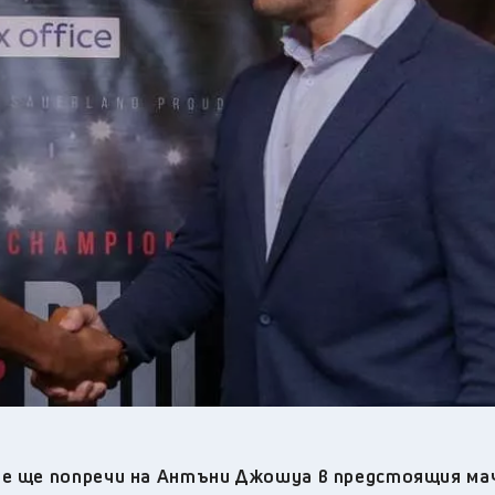
32
°C
Перник
,
36
°C
Плевен
,
35
°C
Пловдив
,
33
°C
Разград
,
35
°C
Русе
,
33
°C
Силистра
,
31
°C
Сливен
,
26
°C
Смолян
,
34
°C
София
,
34
°C
Стара Загора
,
33
°C
Търговище
,
34
°C
Хасково
,
31
°C
Шумен
,
32
°C
Ямбол
,
ие ще попречи на Антъни Джошуа в предстоящия ма