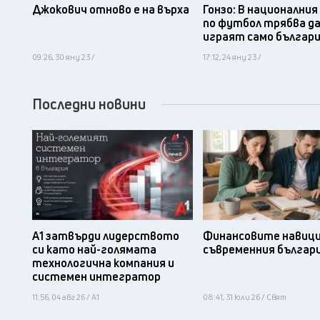
Джокович отново е на върха
Гонзо: В национални
по футбол трябва д
играят само българ
09:26, 30 яну 23 /
17:12, 24 яну 23 /
Последни новини
А1 затвърди лидерството
Финансовите навици
си като най-голямата
съвременния българ
технологична компания и
системен интегратор
11:56, 04 авг 26 / А1
08:41, 31 юли 26 / Свят