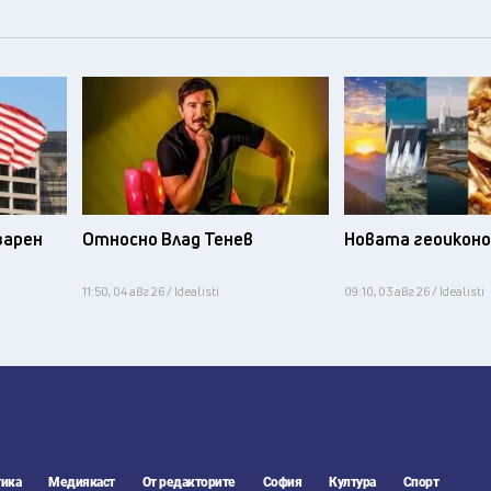
зарен
Относно Влад Тенев
Новата геоикон
11:50, 04 авг 26 / Idealisti
09:10, 03 авг 26 / Idealisti
ика
Медиякаст
От редакторите
София
Култура
Спорт