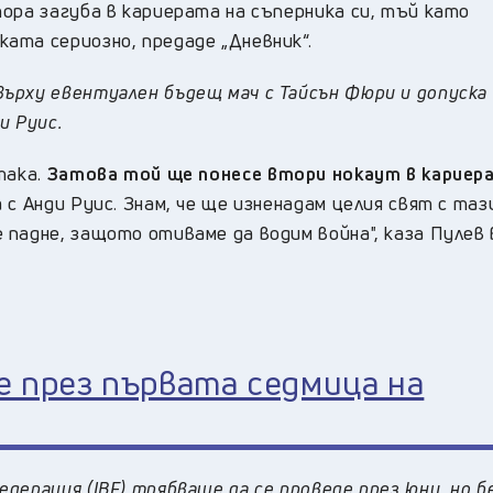
ора загуба в кариерата на съперника си, тъй като
ката сериозно,
предаде „Дневник“.
ърху евентуален бъдещ мач с Тайсън Фюри и допуска
и Руис.
така.
Затова той ще понесе втори нокаут в кариера
с Анди Руис. Знам, че ще изненадам целия свят с таз
падне, защото отиваме да водим война", каза Пулев 
 през първата седмица на
дерация (IBF) трябваше да се проведе през юни, но 