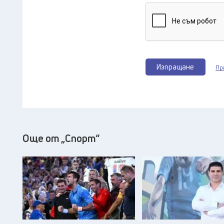
Изпращане
Пр
Още от „Спорт“