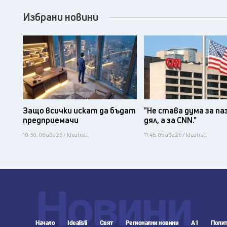
Избрани новини
Защо всички искат да бъдат
"Не става дума за па
предприемачи
дял, а за CNN."
10:30, 06 авг 26 / Idealisti
11:45, 05 авг 26 / Idealisti
Новини
Начало
Idealisti
Свят
Регионални новини
А1
Полит