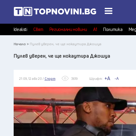
Idealisti
Свят
Регионални новини
А1
Политика
Мед
Начало >
Пулев уверен, че ще нокаутира Джошуа
Пулев уверен, че ще нокаутира Джошуа
+A
-A
21:09, 12 авг 20 /
Спорт
3619
Шрифт: