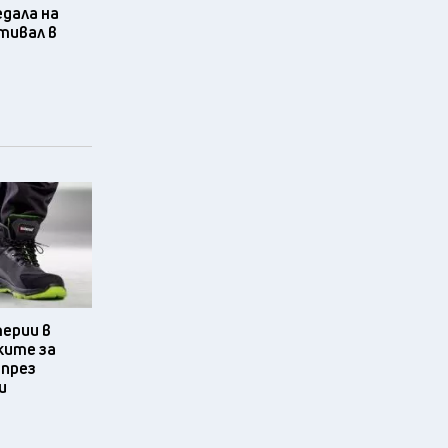
едала на
тивал в
терии в
ките за
 през
и