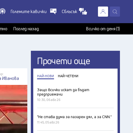
Големите кавички
Сблъсък
X
т
тно
Поглед назад
Всичко от деня (1)
Прочети още
ор:
НАЙ-НОВИ
НАЙ-ЧЕТЕНИ
а Иванова
Защо всички искат да бъдат
предприемачи
10:30, 06 авг 26
"Не става дума за пазарен дял, а за CNN."
11:45, 05 авг 26