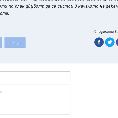
ти по план двубоят да се състои в началото на деке
ста.
Споделете в:
нокаут