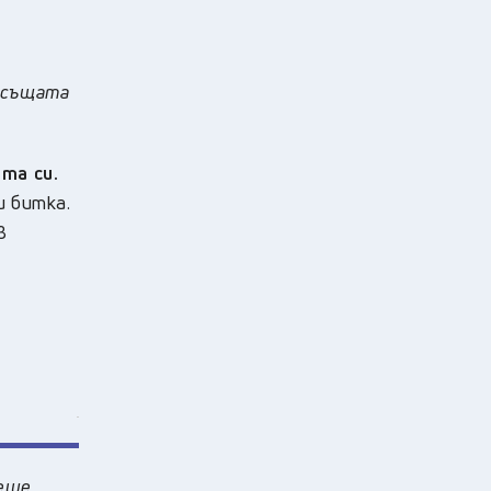
 същата
та си.
и битка.
в
беше