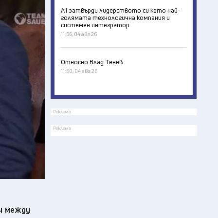
А1 затвърди лидерството си като най-
голямата технологична компания и
системен интегратор
11:56, 04 авг 26
Относно Влад Тенев
11:50, 04 авг 26
Реклама
Реклама
ч между