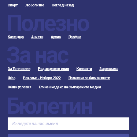
Спорт
Любопитно
Поглед назад
Полезно
Календар
Анкети
Архив
Профил
За нас
За Топновини
Редакционен екип
Контакти
За реклама
Urbo
Реклама - Избори 2022
Политика за бисквитките
Общи условия
Етичен кодекс на българските медии
Бюлетин