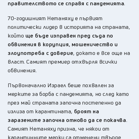
правителството се справя с пандемията
.
70-годишният Нетаняху е първият
политически лидер в историята на страната,
който
ще бъде изправен пред съда по
обвинения в корупция, мошеничество и
злоупотреба с доверие
, докато е все още на
власт. Самият премиер отхвърля всички
обвинения.
Първоначално Израел беше похвален за
мерките за борба с пандемията, но след като
през май страната започна постепенно да
излиза от карантината,
броят на
заразените започна отново да се покачва
.
Самият Нетаняху призна, че някои от
карантинните мерки са отменени твърде