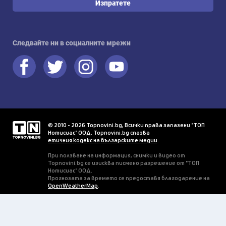
Изпратете
Следвайте ни в социалните мрежи
© 2010 - 2026 Topnovini.bg, Всички права запазени "ТОП
Нотисиас" ООД. Topnovini.bg спазва
етичния кодекс на българските медии
.
При ползване на информация, снимки и видео от
Topnovini.bg се изисква писмено разрешение от "ТОП
Нотисиас" ООД.
Прогнозата за времето се предоставя благодарение на
OpenWeatherMap
.