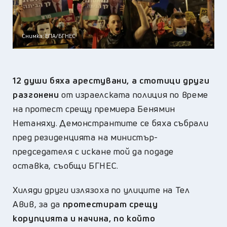
Снимка: ЕПА/БГНЕС
12 души бяха арестувани, а стотици други
разгонени
от израелската полиция по време
на протест срещу премиера Бенямин
Нетаняху. Демонстрантите се бяха събрали
пред резиденцията на министър-
председателя с искане той да подaде
оставка, съобщи БГНЕС.
Хиляди други излязоха по улиците на Тел
Авив, за да
протестират срещу
корупцията и начина, по който