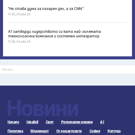
"Не става дума за пазарен дял, а за CNN."
11:45, 05 авг 26
А1 затвърди лидерството си като най-голямата
технологична компания и системен интегратор
11:56, 04 авг 26
Реклама
Новини
Начало
Idealisti
Свят
Регионални новини
А1
Политика
Медиякаст
От редакторите
София
Култура