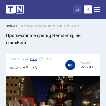
X
Начало >
Протестите срещу Нетаняху не стихват
Протестите срещу Нетаняху не
стихват
13:13, 02 авг 20 /
Свят
2872
Редактор:
Topnovini
+A
-A
Шрифт: