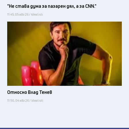
"Не става дума за пазарен дял, а за CNN."
11:45, 05 авг 26 / Idealisti
Относно Влад Тенев
11:50, 04 авг 26 / Idealisti