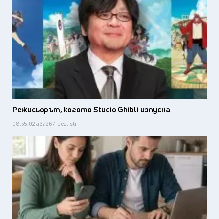
Режисьорът, когото Studio Ghibli изпусна
08:55, 02 авг 26 / Idealisti