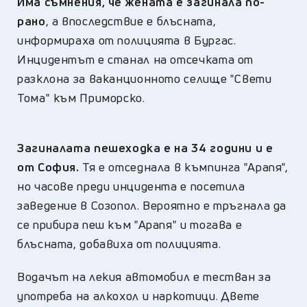
Има съмнения, че жената е загинала по-
рано
, а впоследствие е блъсната,
информираха от полицията в Бургас.
Инцидентът е станал на отсечката от
разклона за ваканционното селище "Свети
Тома" към Приморско.
Загиналата пешеходка е на 34 години и е
от София.
Тя е отседнала в къмпинга "Арапя",
но часове преди инцидента е посетила
заведение в Созопол. Вероятно е тръгнала да
се прибира пеш към "Арапя" и тогава е
блъсната, добавиха от полицията.
Водачът на лекия автомобил е тестван за
употреба на алкохол и наркотици. Двете