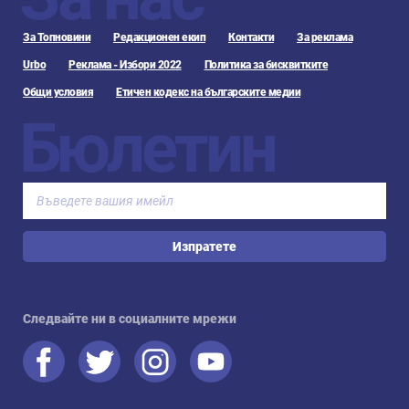
За Топновини
Редакционен екип
Контакти
За реклама
Urbo
Реклама - Избори 2022
Политика за бисквитките
Общи условия
Етичен кодекс на българските медии
Бюлетин
Изпратете
Следвайте ни в социалните мрежи