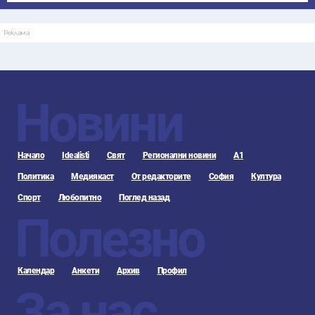
Реклама
Новини
Начало
Idealisti
Свят
Регионални новини
А1
Политика
Медиякаст
От редакторите
София
Култура
Спорт
Любопитно
Поглед назад
Полезно
Календар
Анкети
Архив
Профил
За нас