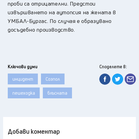
проби са отрицателни. Предстои
извършването на аутопсия на жената в
УМБАЛ-Бургас. По случая е образувано
досъдебно производство.
Ключови думи
Споделете в:
инцидент
Созпол
пешеходка
блъсната
Добави коментар