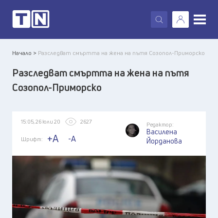
X
Начало >
Разследват смъртта на жена на пътя Созопол-Приморско
Разследват смъртта на жена на пътя
Созопол-Приморско
15:05, 26 юли 20
2627
Редактор:
Василена
+A
-A
Шрифт:
Йорданова