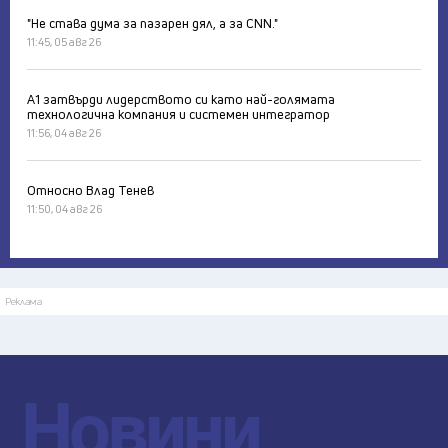
"Не става дума за пазарен дял, а за CNN."
11:45, 05 авг 26
А1 затвърди лидерството си като най-голямата
технологична компания и системен интегратор
11:56, 04 авг 26
Относно Влад Тенев
11:50, 04 авг 26
Реклама
Новини