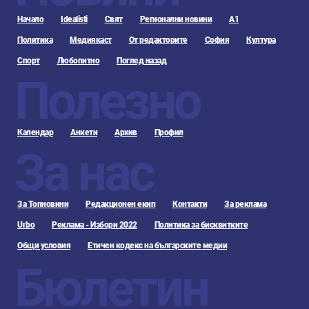
Начало
Idealisti
Свят
Регионални новини
А1
Политика
Медиякаст
От редакторите
София
Култура
Спорт
Любопитно
Поглед назад
Полезно
Календар
Анкети
Архив
Профил
За нас
За Топновини
Редакционен екип
Контакти
За реклама
Urbo
Реклама - Избори 2022
Политика за бисквитките
Общи условия
Етичен кодекс на българските медии
Бюлетин