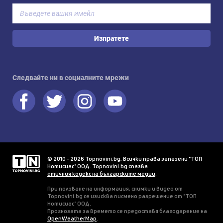
Изпратете
Следвайте ни в социалните мрежи
© 2010 - 2026 Topnovini.bg, Всички права запазени "ТОП
Нотисиас" ООД. Topnovini.bg спазва
етичния кодекс на българските медии
.
При ползване на информация, снимки и видео от
Topnovini.bg се изисква писмено разрешение от "ТОП
Нотисиас" ООД.
Прогнозата за времето се предоставя благодарение на
OpenWeatherMap
.