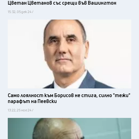
Цветан Цветанов със срещи във Вашингтон
15:32, 05 дек 24 /
Само лоялност към Борисов не стига, силно "тежи"
парафът на Пеевски
13:22, 25 ное 24 /