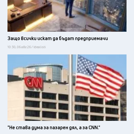
Защо всички искат да бъдат предприемачи
10:30, 06 авг 26 / Idealisti
"Не става дума за пазарен дял, а за CNN."