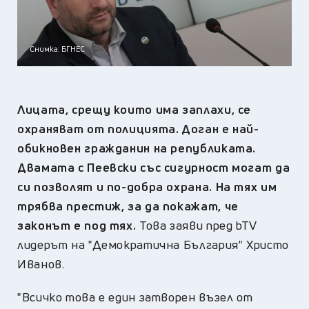
Снимка: БГНЕС
Лицата, срещу които има заплахи, се
охраняват от полицията. Доган е най-
обикновен гражданин на републиката.
Двамата с Пеевски със сигурност могат да
си позволят и по-добра охрана. На тях им
трябва престиж, за да покажат, че
законът е под тях.
Това заяви пред bTV
лидерът на "Демократична България" Христо
Иванов.
"Всичко това е един затворен възел от