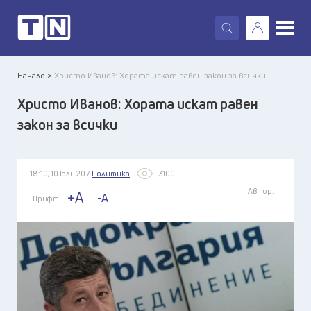
X
Начало >
Христо Иванов: Хората искат равен закон за всички
Христо Иванов: Хората искат равен
закон за всички
18:10, 10 юли 20 /
Политика
3100
Автор:
+A
-A
Шрифт: