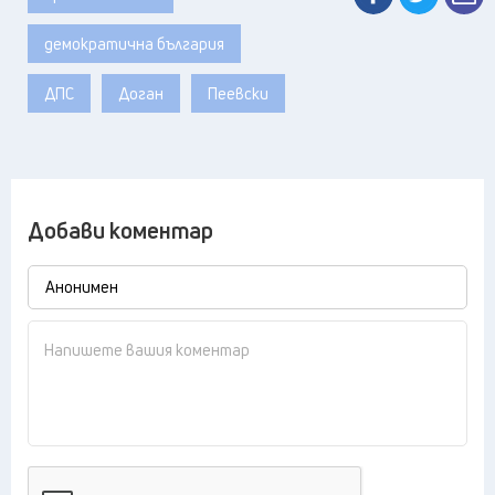
демократична българия
ДПС
Доган
Пеевски
Добави коментар