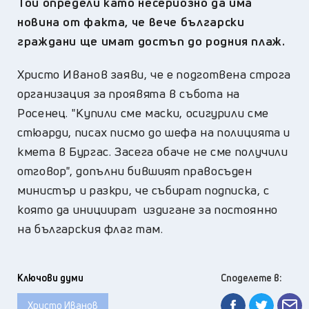
Той определи като несериозно да има
новина от факта, че вече български
граждани ще имат достъп до родния плаж.
Христо Иванов заяви, че е подготвена строга
организация за проявята в събота на
Росенец. "Купили сме маски, осигурили сме
стюарди, писах писмо до шефа на полицията и
кмета в Бургас. Засега обаче не сме получили
отговор", допълни бившият правосъден
министър и разкри, че събират подписка, с
която да инициират издигане за постоянно
на българския флаг там.
Ключови думи
Споделете в:
Христо Иванов