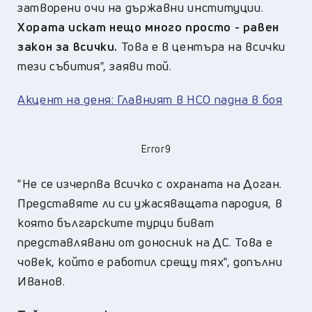
затворени очи на държавни институции.
Хората искат нещо много просто - равен
закон за всички.
Това е в центъра на всички
тези събития", заяви той.
Акцент на деня: Главният в НСО падна в боя
Error9
"Не се изчерпва всичко с охраната на Доган.
Представяте ли си ужасяващата пародия, в
която българските турци биват
представлявани от доносник на ДС. Това е
човек, който е работил срещу тях", допълни
Иванов.