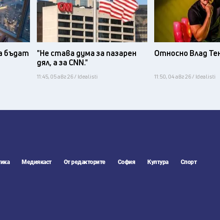
а бъдат
"Не става дума за пазарен
Относно Влад Те
дял, а за CNN."
11:45, 05 авг 26 / Idealisti
11:50, 04 авг 26 / Idealisti
ика
Медиякаст
От редакторите
София
Култура
Спорт