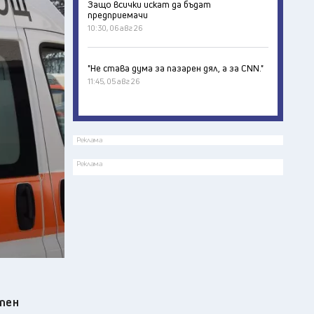
Защо всички искат да бъдат
предприемачи
10:30, 06 авг 26
"Не става дума за пазарен дял, а за CNN."
11:45, 05 авг 26
Реклама
Реклама
тен