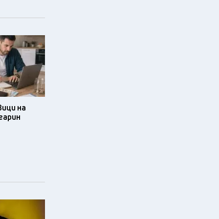
ици на
гарин