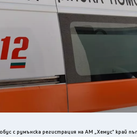
33
°C
Плевен
,
33
°C
Пловдив
,
29
°C
Разград
,
30
°C
Русе
,
30
°C
Силистра
,
29
°C
Сливен
,
25
°C
Смолян
,
29
°C
София
,
31
°C
Стара Загора
,
30
°C
Търговище
,
34
°C
Хасково
,
29
°C
Шумен
,
30
°C
Ямбол
,
бус с румънска регистрация на АМ „Хемус" край пъ