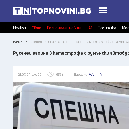
Idealisti
Свят
Регионални новини
А1
Политика
Мед
Начало >
Русенец загина в катастрофа с румънски автобус на АМ "Х
Русенец загина в катастрофа с румънски автобус
+A
-A
21:07, 04 юли 20
6394
Шрифт: