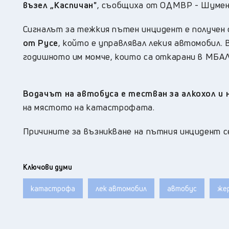
възел „Каспичан"
, съобщиха от ОДМВР - Шумен
Сигналът за тежкия пътен инцидент е получен о
от Русе
, който е управлявал лекия автомобил. 
годишното им момче, които са откарани в МБАЛ
Водачът на автобуса е тестван за алкохол и
на мястото на катастрофата.
Причините за възникване на пътния инцидент с
Ключови думи
катастрофа
лек автомобил
автобус
же