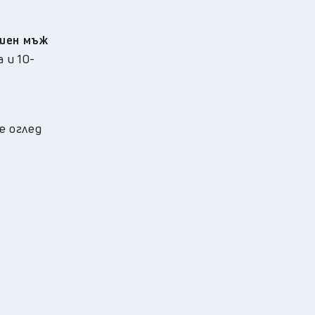
ишен мъж
 и 10-
е оглед