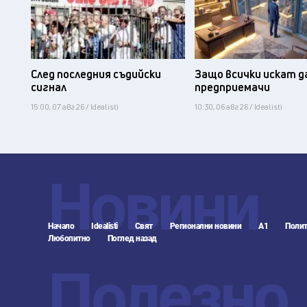
След последния съдийски
Защо всички искат д
сигнал
предприемачи
15:00, 07 авг 26 / Idealisti
10:30, 06 авг 26 / Idealisti
Новини
Начало
Idealisti
Свят
Регионални новини
А1
Полит
Любопитно
Поглед назад
Полезно