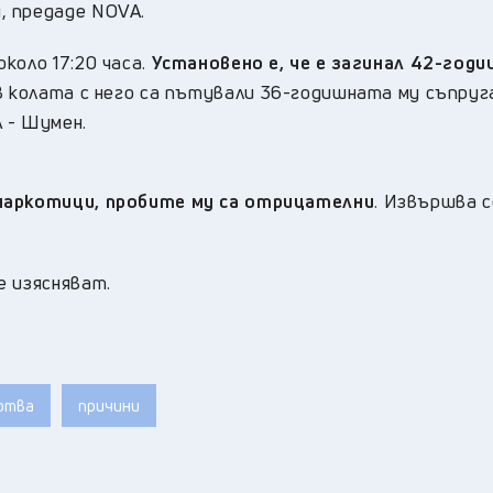
, предаде NOVA.
коло 17:20 часа.
Установено е, че е загинал 42-год
В колата с него са пътували 36-годишната му съпруга
 - Шумен.
 наркотици, пробите му са отрицателни
. Извършва с
е изясняват.
ртва
причини