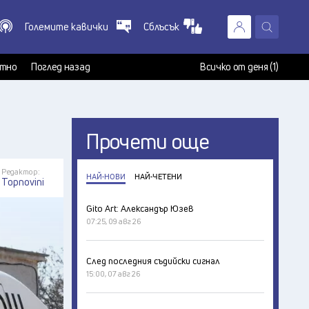
Големите кавички
Сблъсък
X
т
тно
Поглед назад
Всичко от деня (1)
Прочети още
Редактор:
НАЙ-НОВИ
НАЙ-ЧЕТЕНИ
Topnovini
Gito Art: Александър Юзев
07:25, 09 авг 26
След последния съдийски сигнал
15:00, 07 авг 26