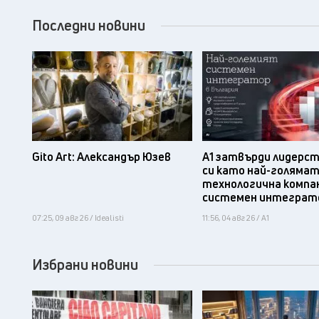
Последни новини
Gito Art: Александър Юзев
А1 затвърди лидерс
си като най-голяма
технологична компа
системен интеграт
07:25, 09 авг 26 / Idealisti
11:56, 04 авг 26 / А1
Избрани новини