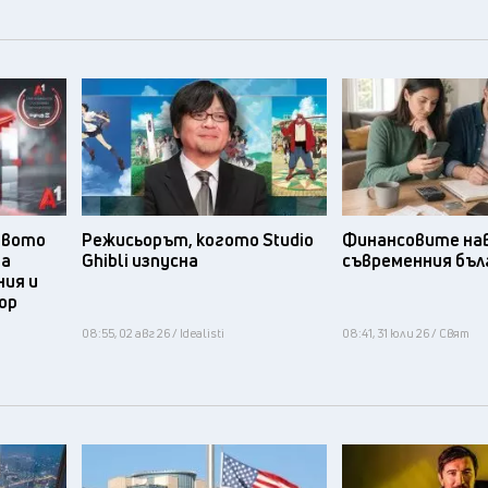
твото
Режисьорът, когото Studio
Финансовите нав
та
Ghibli изпусна
съвременния бъл
ния и
ор
08:55, 02 авг 26 / Idealisti
08:41, 31 юли 26 / Свят