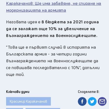
Каракачанов: Ще има забавяне, не спиране на
модернизацията на армията
Неговата идея е
в бюджета за 2021 година
да се заложат още 10% за увеличение на
възнаграждението на военнослужещите.
"Това ще е първият случай в историята на
Българската армия - за четири години
възнаграждението на военнослужещите да
се повишава последователно с 10%“, допълни
още той.
Ключови думи
Споделете в:
Красимир Каракачанов