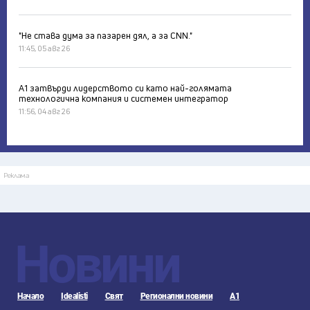
"Не става дума за пазарен дял, а за CNN."
11:45, 05 авг 26
А1 затвърди лидерството си като най-голямата
технологична компания и системен интегратор
11:56, 04 авг 26
Реклама
Новини
Начало
Idealisti
Свят
Регионални новини
А1