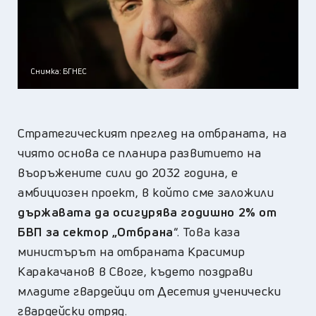
Снимка: БГНЕС
Стратегическият преглед на отбраната, на
чиято основа се планира развитието на
въоръжените сили до 2032 година, е
амбициозен проект, в който сме заложили
държавата да осигурява годишно 2% от
БВП за сектор „Отбрана
“. Това каза
министърът на отбраната Красимир
Каракачанов в Своге, където поздрави
младите гвардейци от Десетия ученически
гвардейски отряд.