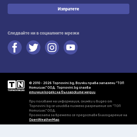
Изпратете
Следвайте ни в социалните мрежи
© 2010 - 2026 Topnovini.bg, Всички права запазени "ТОП
Нотисиас" ООД. Topnovini.bg спазва
етичния кодекс на българските медии
.
При ползване на информация, снимки и видео от
Topnovini.bg се изисква писмено разрешение от "ТОП
Нотисиас" ООД.
Прогнозата за времето се предоставя благодарение на
OpenWeatherMap
.