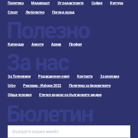
Политика
Медиякаст
От редакторите
София
Култура
Спорт
Любопитно
Поглед назад
Полезно
Календар
Анкети
Архив
Профил
За нас
За Топновини
Редакционен екип
Контакти
За реклама
Urbo
Реклама - Избори 2022
Политика за бисквитките
Общи условия
Етичен кодекс на българските медии
Бюлетин