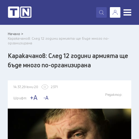
X
Начало >
Каракачанов: След 12 години армията ще бъде много по-
организирана
Каракачанов: След 12 години армията ще
бъде много по-организирана
14:37, 29 юни 20
2371
Редактор:
+A
-A
Шрифт: