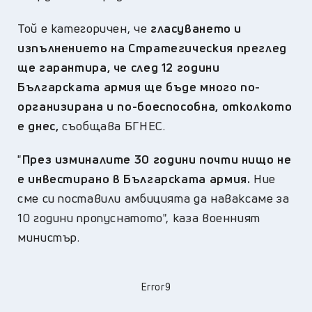
Той е категоричен, че
гласуването и
изпълнението на Стратегическия преглед
ще гарантира, че след 12 години
Българската армия ще бъде много по-
организирана и по-боеспособна, отколкото
е днес,
съобщава БГНЕС.
"
През изминалите 30 години почти нищо не
е инвестирано в Българската армия.
Ние
сме си поставили амбицията да наваксаме за
10 години пропуснатото", каза военният
министър.
Error9