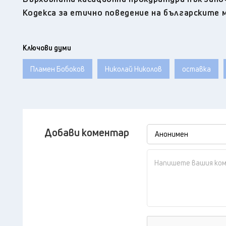
Кодекса за етично поведение на българските
Ключови думи
Пламен Бобоков
Николай Николов
оставка
Добави коментар