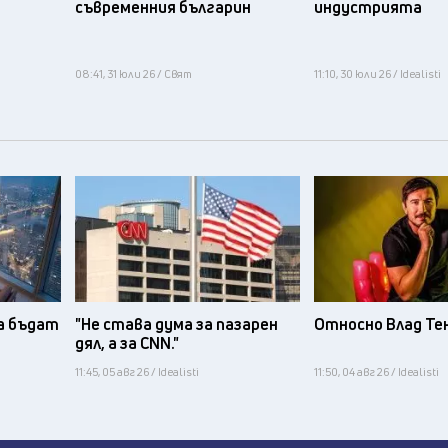
съвременния българин
индустрията
08:41, 31 юли 26 / Свят
11:10, 30 юли 26 / Idealisti
а бъдат
"Не става дума за пазарен
Относно Влад Те
дял, а за CNN."
11:45, 05 авг 26 / Idealisti
11:50, 04 авг 26 / Idealisti