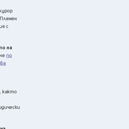
курор
 Пламен
ия с
то на
 че
по
чва
, както
идически
 на