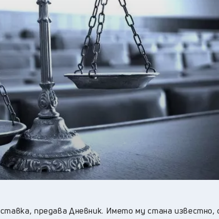
28
°C
Перник
,
36
°C
Плевен
,
35
°C
Пловдив
,
32
°C
Разград
,
34
°C
Русе
,
34
°C
Силистра
,
32
°C
Сливен
,
25
°C
Смолян
,
28
°C
София
,
33
°C
Стара Загора
,
33
°C
Търговище
,
34
°C
Хасково
,
32
°C
Шумен
,
33
°C
Ямбол
,
ставка, предава Дневник. Името му стана известно, 