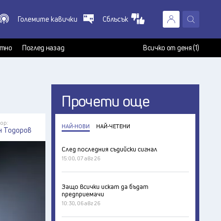
Големите кавички
Сблъсък
X
т
тно
Поглед назад
Всичко от деня (1)
Прочети още
ор:
НАЙ-НОВИ
НАЙ-ЧЕТЕНИ
н Тодоров
След последния съдийски сигнал
15:00, 07 авг 26
Защо всички искат да бъдат
предприемачи
10:30, 06 авг 26