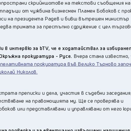
азпространи скрийншотове на текстови съобщения на
отпадъци от чужбина бизнесмен Пламен Бобоков с про
роси на президента Радев и бивш вътрешен министър
ледва тримата за престъпно сдружение с цел търгов
и в интервю за bTV, че е ходатайствал за избиране
Окръжна прокуратура - Русе.
Вчера стана известно,
 Апелативната прокуратура във Велико Търново запо
иколай Николов.
трата преписки и дела, участия в съдебни заседания
ествяване на правомощията му. Ще се проверява и
обоков или представлявани и управлявани от него юр
на проверка и за евентуално извършени нарушения