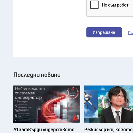
Изпращане
Пр
Последни новини
А1 затвърди лидерството
Режисьорът, когото 