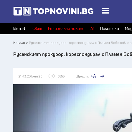
Idealisti
Свят
Регионални новини
А1
Политика
Мед
Начало >
Русенският прокурор, кореспондирал с Пламен Бобоков, е 
Русенският прокурор, кореспондирал с Пламен Боб
+A
-A
21:43, 23 юни 20
3655
Шрифт: