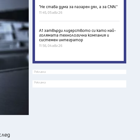
"Не става дума за пазарен дял, а за CNN."
11:45, 05 авг 26
А1 затвърди лидерството си като най-
голямата технологична компания и
системен интегратор
11:56, 04 авг 26
Реклама
Реклама
след