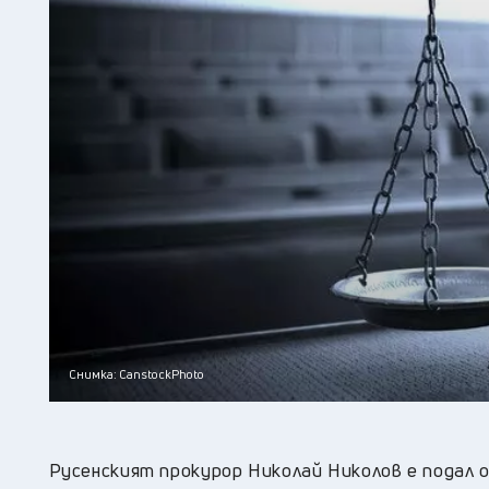
Снимка: CanstockPhoto
Русенският прокурор Николай Николов е подал о