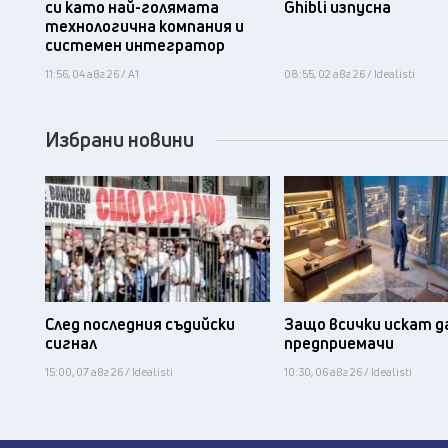
си като най-голямата
Ghibli изпусна
технологична компания и
системен интегратор
11:56, 04 авг 26 / А1
08:55, 02 авг 26 / Idealisti
Избрани новини
След последния съдийски
Защо всички искат д
сигнал
предприемачи
15:00, 07 авг 26 / Idealisti
10:30, 06 авг 26 / Idealisti