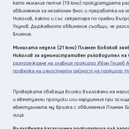
като миналия петък (19 юни) прокуратурата р
обвиняемия за незаконен внос и преработка на 
Николов, както и със секретаря по правни въп
Узунов. Държавното обвинение съобщи, че разс
влияние.
Миналата неделя (21 юни) Пламен Бобоков заяв
Николов за административен ръководител на 
разпореждане на главния прокурор Иван Гешев
проверка на цялостната дейност на прокурор Н
Проверката обхваща всички възложени на магис
и евентуални пропуски или нарушения при осъщ
евентуалната му връзка с обвиняемия Пламен Б
лица.
Върховната касационна прокуратура пък започ