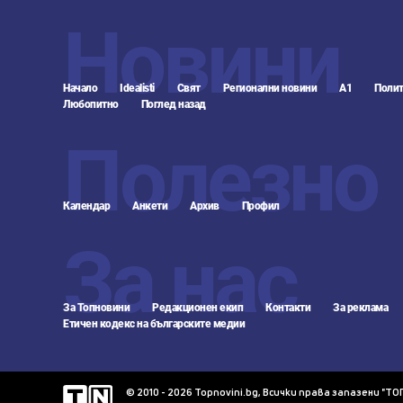
Новини
Начало
Idealisti
Свят
Регионални новини
А1
Полит
Любопитно
Поглед назад
Полезно
Календар
Анкети
Архив
Профил
За нас
За Топновини
Редакционен екип
Контакти
За реклама
Етичен кодекс на българските медии
© 2010 - 2026 Topnovini.bg, Всички права запазени "ТО