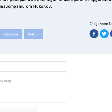
 магистрати от Николов.
Споделете в:
корупция
боклук