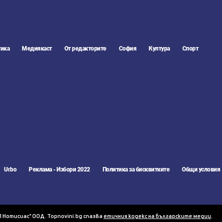
ика
Медиякаст
От редакторите
София
Култура
Спорт
Urbo
Реклама - Избори 2022
Политика за бисквитките
Общи условия
П Нотисиас" ООД. Topnovini.bg спазва
етичния кодекс на българските медии
.