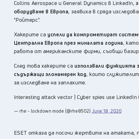
Collins Aerospace и General Dynamics в LinkedIn,
з
оборудване в Европа
, заявиха в сряда изследо
"Ройтерс".
Хакерите са
успели да компрометират системи
Централна Европа през миналата година
, кат
работа от американските фирми, съобщи базир
След това хакерите са
използвали функцията з
съдържащи злонамерен код
, които служителит
за изследване на заплахите.
Interesting attack vector | Cyber spies use LinkedI
— rhe - lockdown mode (@rhe8502)
June 18, 2020
ESET отказа да посочи жертвите на атаката, п