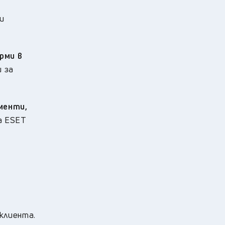
и
рми в
и за
менти,
а ESET
клиента.