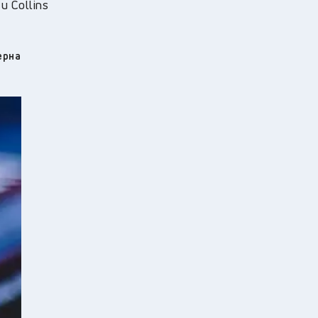
и Collins
ерна