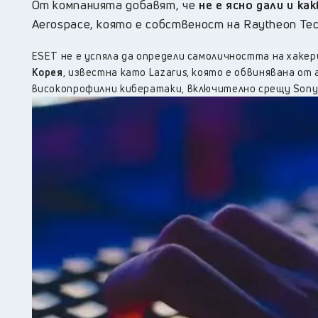
От компанията добавят, че
не е ясно дали и к
Aerospace, която е собственост на Raytheon Tec
ESET не е успяла да определи самоличността на хакери
Корея
, известна като Lazarus, която е обвинявана о
високопрофилни кибератаки, включително срещу Sony 