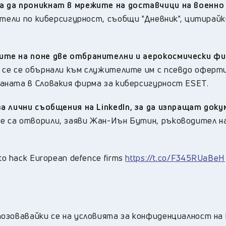
а да проникнат в мрежите на доставчици на военно
ватели по киберсигурност, съобщи "Дневник", цитирайк
те на поне две отбранителни и аерокосмически фи
о се се обърнали към служителите им с псевдо оферт
аната в Словакия фирма за киберсигурност ESET.
а лични съобщения на LinkedIn, за да изпращат доку
е са отворили, заяви Жан-Иън Бутин, ръководител н
n to hack European defence firms
https://t.co/F345RUaBeH
озовавайки се на условията за конфиденциалност на 