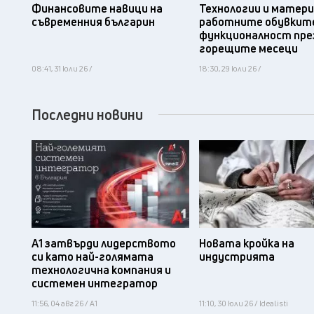
Финансовите навици на
Технологии и матери
съвременния българин
работните обувките
функционалност пре
горещите месеци
08:41, 31 юли 26 /
18:30, 29 юли 26 /
Последни новини
А1 затвърди лидерството
Новата кройка на
си като най-голямата
индустрията
технологична компания и
системен интегратор
11:56, 04 авг 26 / А1
11:10, 30 юли 26 / Idealisti