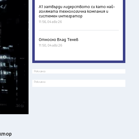
А1 затвърди лидерството си като най-
голямата технологична компания и
системен интегратор
11:56, 04 авг 26
Относно Влад Тенев
11:50, 04 авг 26
Реклама
Реклама
ектор