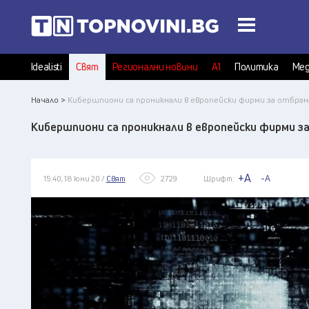
Idealisti
Свят
Регионални новини
А1
Политика
Мед
Начало >
Кибершпиони са проникнали в европейски фирми за отбрана
Кибершпиони са проникнали в европейски фирми за
+A
-A
15:40, 18 юни 20 /
Свят
2729
Шрифт: