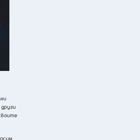
лни
 други
 своите
ърсим