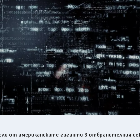
24
°C
Перник
,
25
°C
Плевен
,
24
°C
Пловдив
,
22
°C
Разград
,
25
°C
Русе
,
23
°C
Силистра
,
21
°C
Сливен
,
18
°C
Смолян
,
25
°C
София
,
21
°C
Стара Загора
,
22
°C
Търговище
,
25
°C
Хасково
,
21
°C
Шумен
,
22
°C
Ямбол
,
ели от американските гиганти в отбранителния с