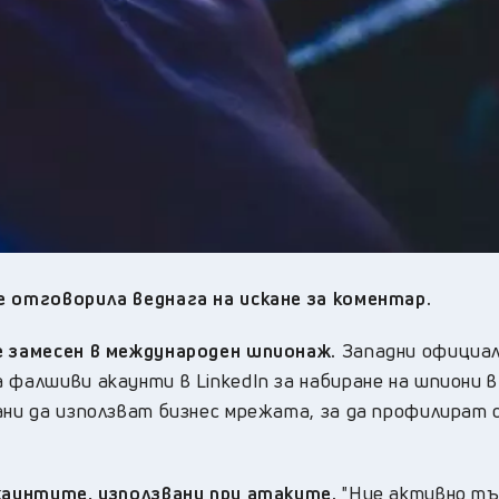
е отговорила веднага на искане за коментар.
е замесен в международен шпионаж.
Западни официа
 фалшиви акаунти в LinkedIn за набиране на шпиони в
зани да използват бизнес мрежата, за да профилират
акаунтите, използвани при атаките.
"Ние активно т