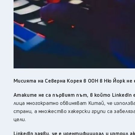
Мисията на Северна Корея в ООН в Ню Йорк не 
Атаките не са първият път, в който LinkedIn 
лица многократно обвиняват Китай, че използва
страни, а множество хакерски групи са забеля
цели.
LinkedIn заяви, че е идентифицирал и изтрил 