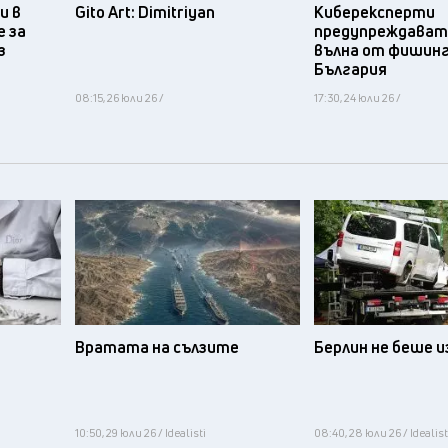
и в
Gito Art: Dimitriyan
Киберексперти
 за
предупреждават 
з
вълна от фишинг
България
08:15, 26 юли 26 /
17:30, 24 юли 26 /
Вратата на сълзите
Берлин не беше 
10:50, 29 юли 26 / Idealisti
08:40, 28 юли 26 / Idealist