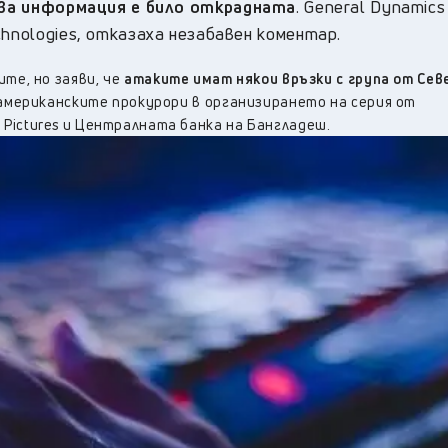
аква информация е било открадната
. General Dynamics 
hnologies, отказаха незабавен коментар.
те, но заяви, че
атаките имат някои връзки с група от Сев
т американските прокурори в организирането на серия от
Pictures и Централната банка на Бангладеш.