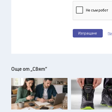
Изпращане
Пр
Още от „Свят“