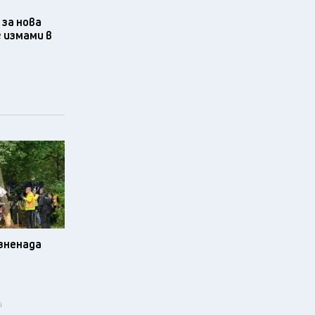
за нова
 измами в
изненада
i