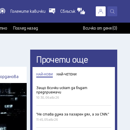
Големите кавички
Сблъсък
X
т
тно
Поглед назад
Всичко от деня (0)
Прочети още
НАЙ-НОВИ
НАЙ-ЧЕТЕНИ
Йорданова
Защо всички искат да бъдат
предприемачи
10:30, 06 авг 26
"Не става дума за пазарен дял, а за CNN."
11:45, 05 авг 26