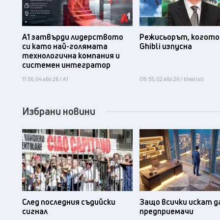
А1 затвърди лидерството
Режисьорът, когото 
си като най-голямата
Ghibli изпусна
технологична компания и
системен интегратор
11:56, 04 авг 26 / А1
08:55, 02 авг 26 / Idealisti
Избрани новини
След последния съдийски
Защо всички искат д
сигнал
предприемачи