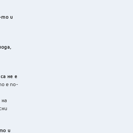
-то и
е
иода,
са не е
о е по-
 на
сни
то и