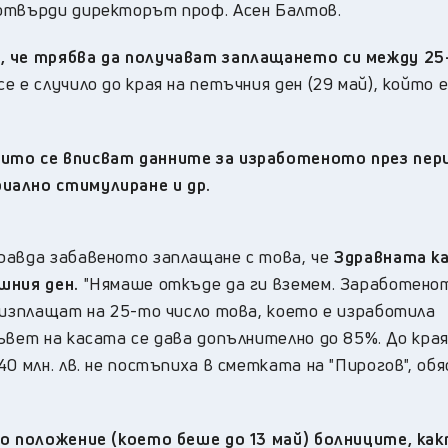
потвърди директорът проф. Асен Балтов.
, че трябва да получават заплащането си между 25
 се е случило до края на петъчния ден (29 май), който 
ито се вписват данните за изработеното през пер
иално стимулиране и др.
равда забавеното заплащане с това, че
Здравната ка
шния ден.
"Нямаше откъде да ги вземем. Заработенот
 изплащат на 25-то число това, което е изработила
ъвет на касата се дава допълнително до 85%. До края
0 млн. лв. не постъпиха в сметката на "Пирогов", обя
то положение (което беше до 13 май) болниците, как