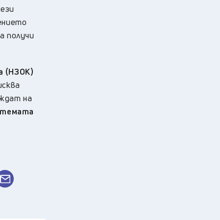
ези
чението
а получи
а (НЗОК)
исква
еждат на
стемата