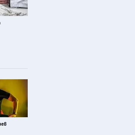
а
нев