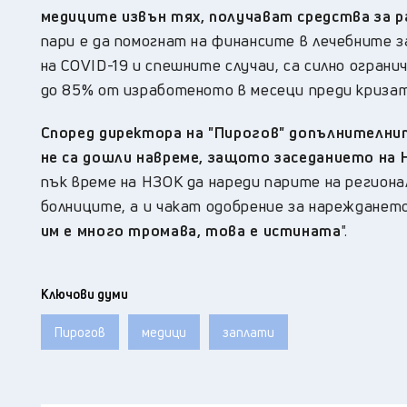
медиците извън тях, получават средства за р
пари е да помогнат на финансите в лечебните 
на COVID-19 и спешните случаи, са силно огран
до 85% от изработеното в месеци преди кризат
Според директора на "Пирогов" допълнителни
не са дошли навреме, защото заседанието на Н
пък време на НЗОК да нареди парите на региона
болниците, а и чакат одобрение за нареждането"
им е много тромава, това е истината
".
Ключови думи
Пирогов
медици
заплати