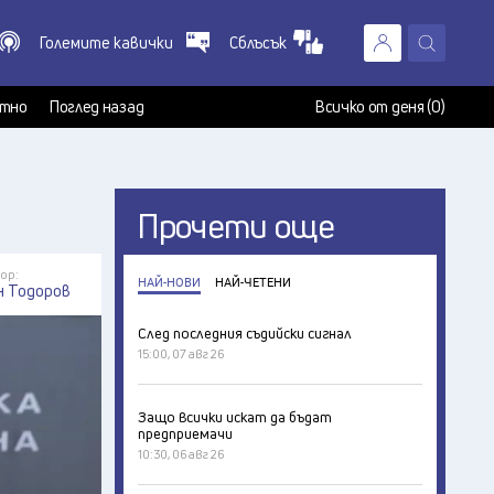
Големите кавички
Сблъсък
X
т
тно
Поглед назад
Всичко от деня (0)
Прочети още
ор:
НАЙ-НОВИ
НАЙ-ЧЕТЕНИ
н Тодоров
След последния съдийски сигнал
15:00, 07 авг 26
Защо всички искат да бъдат
предприемачи
10:30, 06 авг 26