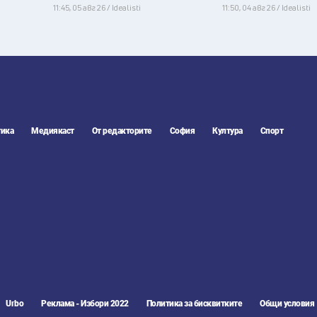
11:45, 05 авг 26 / Idealisti
11:50, 04 авг 26 / Idealisti
ика
Медиякаст
От редакторите
София
Култура
Спорт
Urbo
Реклама - Избори 2022
Политика за бисквитките
Общи условия