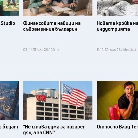
Studio
Финансовите навици на
Новата кройка н
съвременния българин
индустрията
08:41, 31 юли 26 / Свят
11:10, 30 юли 26 / Idealisti
а бъдат
"Не става дума за пазарен
Относно Влад Те
дял, а за CNN."