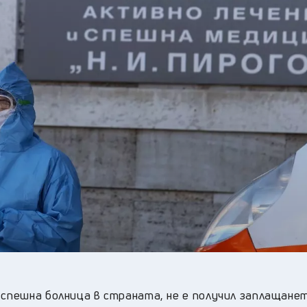
22
°C
Перник
,
30
°C
Плевен
,
28
°C
Пловдив
,
28
°C
Разград
,
28
°C
Русе
,
26
°C
Силистра
,
28
°C
Сливен
,
21
°C
Смолян
,
23
°C
София
,
30
°C
Стара Загора
,
26
°C
Търговище
,
28
°C
Хасково
,
26
°C
Шумен
,
28
°C
Ямбол
,
 спешна болница в страната, не е получил заплащанет