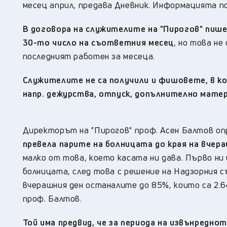
месец април, предава Дневник. Информацията 
В договора на служителите на "Пирогов" пише
30-то число на съответния месец
, но това не
последният работен за месеца.
Служителите не са получили и фишовете, в ко
напр. дежурства, отпуск, допълнително матер
Директорът на "Пирогов" проф. Асен Балтов оп
превела парите на болницата до края на вчера
малко от това, което касата ни дава. Първо ни
болницата, след това с решение на Надзорния с
вчерашния ден останалите до 85%, които са 2.64
проф. Балтов.
Той има предвид, че за периода на извънредно