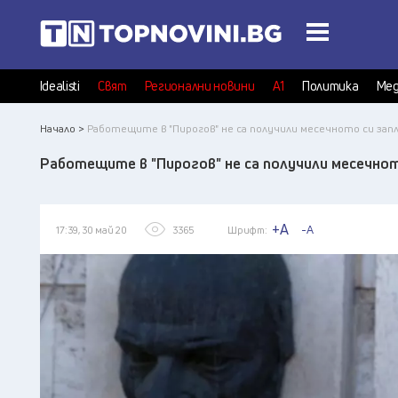
Idealisti
Свят
Регионални новини
А1
Политика
Мед
Начало >
Работещите в "Пирогов" не са получили месечното си зап
Работещите в "Пирогов" не са получили месечно
+A
-A
17:39, 30 май 20
3365
Шрифт: