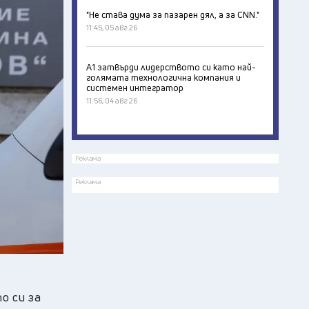
"Не става дума за пазарен дял, а за CNN."
11:45, 05 авг 26
А1 затвърди лидерството си като най-
голямата технологична компания и
системен интегратор
11:56, 04 авг 26
Реклама
Реклама
о си за