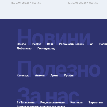
15:00, 07 авг 26 / Idealisti
10:30, 06 авг 26 / Idealisti
Новини
Начало
Idealisti
Свят
Регионални новини
А1
Полит
Любопитно
Поглед назад
Полезно
Календар
Анкети
Архив
Профил
За нас
За Топновини
Редакционен екип
Контакти
За реклама
Етичен кодекс на българските медии