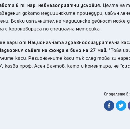
абота в т. нар. неблагоприятни условия.
Целта на т
заведения докато медицинските процедури, извън ле
ичени. Всеки изпълнител на медицинска дейност може д
а с коронавируса по специална методика.
те пари от Националната здравноосигурителна кас
адзорния съвет на фонда е било на 27 май.
"Това из
лните каси. Регионалните каси пък след това ги нар
, казва проф. Асен Балтов, като и коментира, че "
си
Споделете в: