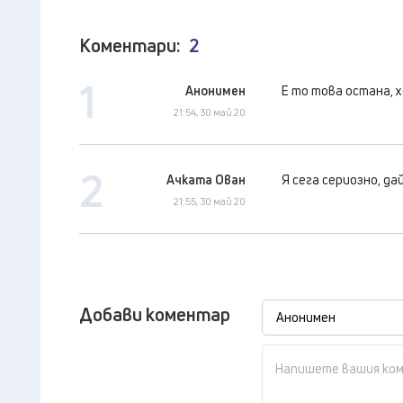
Коментари:
2
1
Анонимен
Е то това остана, х
21:54, 30 май 20
2
Ачката Ован
Я сега сериозно, д
21:55, 30 май 20
Добави коментар