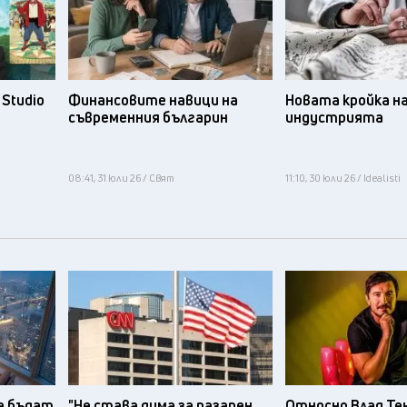
Studio
Финансовите навици на
Новата кройка н
съвременния българин
индустрията
08:41, 31 юли 26 / Свят
11:10, 30 юли 26 / Idealisti
а бъдат
"Не става дума за пазарен
Относно Влад Те