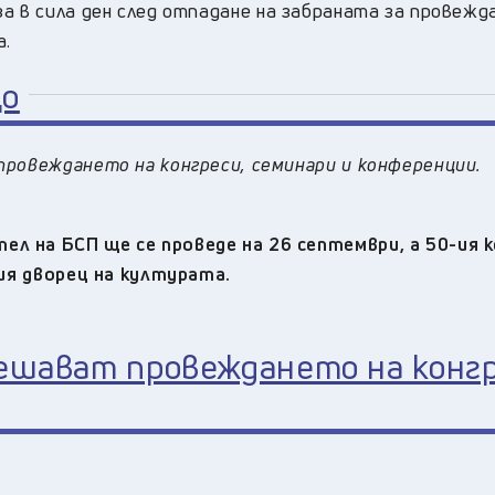
а в сила ден след отпадане на забраната за провежд
а.
що
провеждането на конгреси, семинари и конференции.
ел на БСП ще се проведе на 26 септемвр
и,
а 50-ия 
ния дворец на културата.
решават провеждането на конг