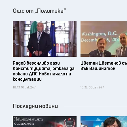
Още от „Политика“
Радев безочливо гази
Цветан Цветанов съ
Конституцията, отказа да
във Вашингтон
покани ДПС-Ново начало на
консултации
18:13, 10 дек 24 /
15:32, 05 дек 24 /
Последни новини