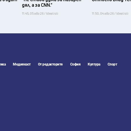
дял, а за CNN."
11:45, 05 авг 26 / Idealisti
11:50, 04 авг 26 / Idealisti
ика
Медиякаст
От редакторите
София
Култура
Спорт