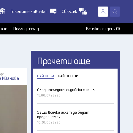
Големите кавички
Сблъсък
X
т
тно
Поглед назад
Всичко от деня (1)
Прочети още
ор:
НАЙ-НОВИ
НАЙ-ЧЕТЕНИ
а Иванова
След последния съдийски сигнал
15:00, 07 авг 26
Защо всички искат да бъдат
предприемачи
10:30, 06 авг 26