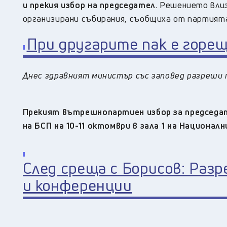
и прекия избор на председател
. Решението влиз
организирани събирания, съобщиха от партият
При другарите пак е горе
Днес здравният министър със заповед разреши 
Прекият вътрешнопартиен избор за председат
на БСП на 10-11 октомври в зала 1 на Национал
След среща с Борисов: Раз
и конференции