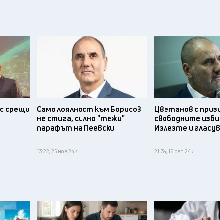
с срещи
Само лоялност към Борисов
Цветанов с приз
не стига, силно "тежи"
свободните изби
парафът на Пеевски
Излезте и гласу
13:22, 25 ное 24 /
21:34, 16 сеп 24 /