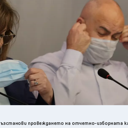
34
°C
Плевен
,
32
°C
Пловдив
,
30
°C
Разград
,
31
°C
Русе
,
29
°C
Силистра
,
29
°C
Сливен
,
23
°C
Смолян
,
29
°C
София
,
29
°C
Стара Загора
,
28
°C
Търговище
,
31
°C
Хасково
,
27
°C
Шумен
,
28
°C
Ямбол
,
 възстанови провеждането на отчетно-изборната к