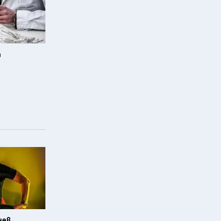
а
нев