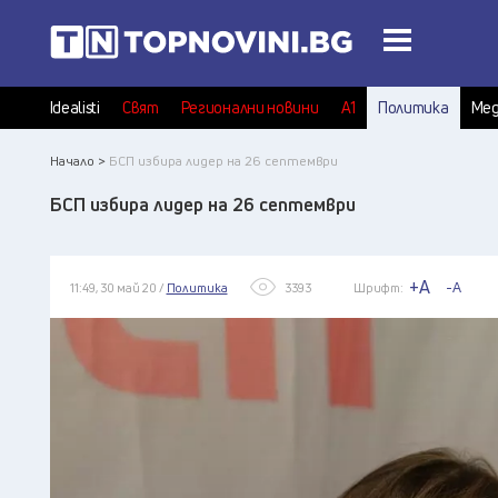
Idealisti
Свят
Регионални новини
А1
Политика
Мед
Начало >
БСП избира лидер на 26 септември
БСП избира лидер на 26 септември
+A
-A
11:49, 30 май 20 /
Политика
3393
Шрифт: