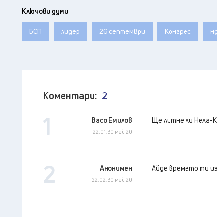
Ключови думи
БСП
лидер
26 септември
Конгрес
н
Коментари:
2
1
Васо Емилов
Ще литне ли Нела-К
22:01, 30 май 20
2
Анонимен
Айде времето ти из
22:02, 30 май 20