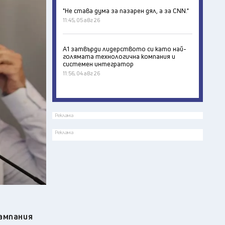
"Не става дума за пазарен дял, а за CNN."
11:45, 05 авг 26
А1 затвърди лидерството си като най-
голямата технологична компания и
системен интегратор
11:56, 04 авг 26
Реклама
Реклама
ампания