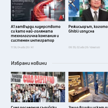
А1 затвърди лидерството
Режисьорът, когото 
си като най-голямата
Ghibli изпусна
технологична компания и
системен интегратор
11:56, 04 авг 26 / А1
08:55, 02 авг 26 / Idealisti
Избрани новини
След последния съдийски
Защо всички искат д