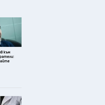
ив към
ратели:
вайте