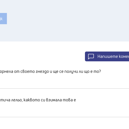
дк
Напишете коме
орнела от своето гнездо и ще се получи ли що е то?
тича лельо, каквото си взимала това е