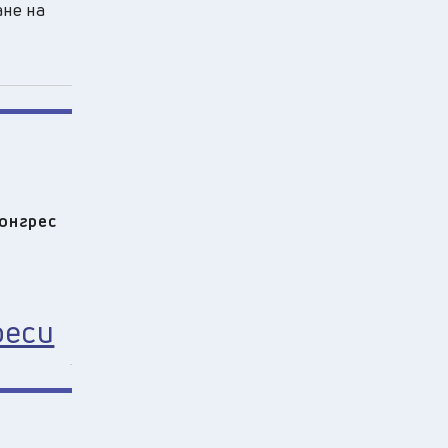
ане на
конгрес
реси