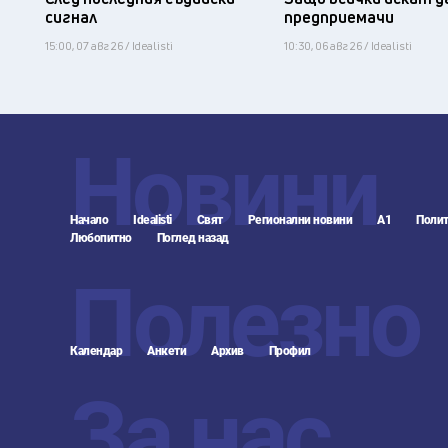
сигнал
предприемачи
15:00, 07 авг 26 / Idealisti
10:30, 06 авг 26 / Idealisti
Новини
Начало
Idealisti
Свят
Регионални новини
А1
Полит
Любопитно
Поглед назад
Полезно
Календар
Анкети
Архив
Профил
За нас