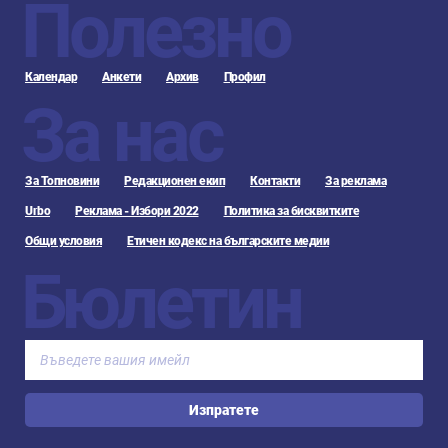
Полезно
Календар
Анкети
Архив
Профил
За нас
За Топновини
Редакционен екип
Контакти
За реклама
Urbo
Реклама - Избори 2022
Политика за бисквитките
Общи условия
Етичен кодекс на българските медии
Бюлетин
Изпратете