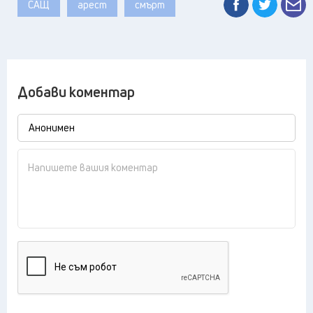
САЩ
арест
смърт
Добави коментар