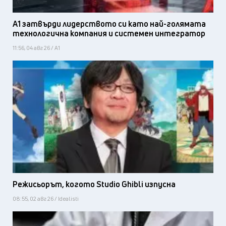
А1 затвърди лидерството си като най-голямата
технологична компания и системен интегратор
11:56, 04 авг 26 / А1
Режисьорът, когото Studio Ghibli изпусна
08:55, 02 авг 26 / Idealisti