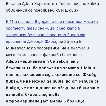
в щата Джон Хърингтън. Той не поясни какви
обвинения са предявени към Шовин.
В Минесота и в други щати пламнаха масови
протести тази седмица, след като в
интернет бе разпространено видео от
ареста на Джордж Флойд
на 25 май в
Минеаполис по подозрение, че е платил в
местен магазин с фалшиви банкноти.
Афроамериканецът бе закопчан в
белезници и бе повален на земята. Шовин
притиснал шията му с коляното си. Флойд
викал, че не можел да диша, но от записа се
вижда, че полицаите не обърнали внимание
на това. Скоро след това
афроамериканецът умрял в болница.