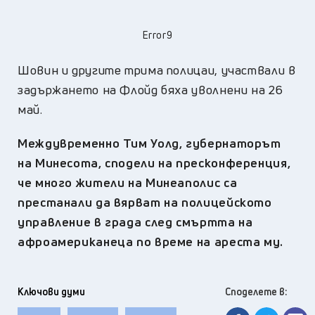
Error9
Шовин и другите трима полицаи, участвали в
задържането на Флойд бяха уволнени на 26
май.
Междувременно Тим Уолд, губернаторът
на Минесота, сподели на пресконференция,
че много жители на Минеаполис са
престанали да вярват на полицейското
управление в града след смъртта на
афроамериканеца по време на ареста му.
Ключови думи
Споделете в: