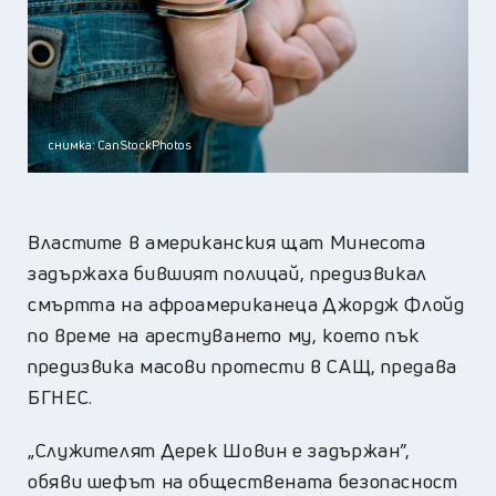
снимка: CanStockPhotos
Властите в американския щат Минесота
задържаха бившият полицай, предизвикал
смъртта на афроамериканеца Джордж Флойд
по време на арестуването му, което пък
предизвика масови протести в САЩ, предава
БГНЕС.
„Служителят Дерек Шовин е задържан”,
обяви шефът на обществената безопасност