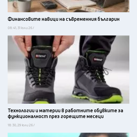
Финансовите навици на съвременния българин
08:41, 31 юли 26 /
Технологии и материи в работните обувките за
функционалност през горещите месеци
18:30, 29 юли 26 /