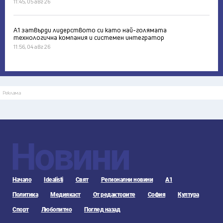
11:45, 05 авг 26
А1 затвърди лидерството си като най-голямата
технологична компания и системен интегратор
11:56, 04 авг 26
Реклама
Новини
Начало
Idealisti
Свят
Регионални новини
А1
Политика
Медиякаст
От редакторите
София
Култура
Спорт
Любопитно
Поглед назад