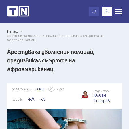
X
Начало >
Арестуваха уволнения полицай, предизвикал смъртта на
афроамериканец
Арестуваха уволнения полицай,
предизвикал смъртта на
афроамериканец
21:51, 29 май 20 /
Свят
4722
Редактор:
Юлиан
+A
-A
Шрифт:
Тодоров