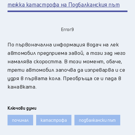
тежка катастрофа на Подбалканския път
Error9
По първоначална информация водач на лек
автомобил предприема завой, а този зад него
намалява скоростта. В този момент, обаче,
трети автомобил започва да изпреварва и се
удря в първата кола. Преобръща се и пада в
канавката.
Ключови думи
починал
катастрофа
подбалкански път