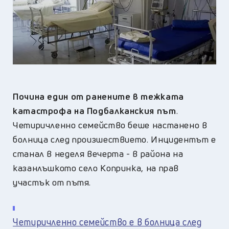
Почина един от ранените в тежката
катастрофа на Подбалканския път
.
Четиричленно семейство беше настанено в
болница след произшествието. Инцидентът е
станал в неделя вечерта - в района на
казанлъшкото село Копринка, на прав
участък от пътя.
Четиричленно семейство е в болница след