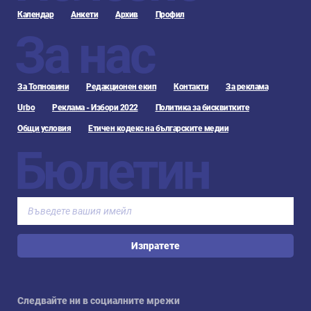
Календар
Анкети
Архив
Профил
За нас
За Топновини
Редакционен екип
Контакти
За реклама
Urbo
Реклама - Избори 2022
Политика за бисквитките
Общи условия
Етичен кодекс на българските медии
Бюлетин
Изпратете
Следвайте ни в социалните мрежи