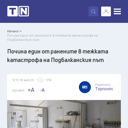
X
Начало >
Почина един от ранените в тежката катастрофа на
Подбалканския път
Почина един от ранените в тежката
катастрофа на Подбалканския път
12:17, 18 май 20
1716
Редактор:
Topnovini
+A
-A
Шрифт: