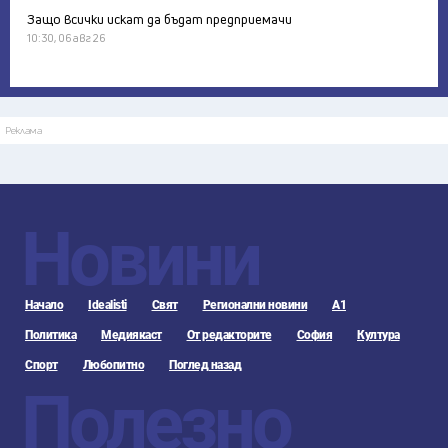
Защо всички искат да бъдат предприемачи
10:30, 06 авг 26
Реклама
Новини
Начало
Idealisti
Свят
Регионални новини
А1
Политика
Медиякаст
От редакторите
София
Култура
Спорт
Любопитно
Поглед назад
Полезно