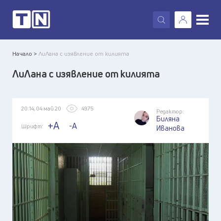
X
Начало >
ЛиЛана с изявление от килията
ЛиЛана с изявление от килията
20:14, 04 май 20
4975
Редактор:
Биляна
+A
-A
Шрифт:
Иванова