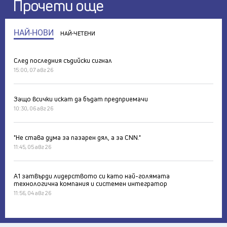
Прочети още
НАЙ-НОВИ
НАЙ-ЧЕТЕНИ
След последния съдийски сигнал
15:00, 07 авг 26
Защо всички искат да бъдат предприемачи
10:30, 06 авг 26
"Не става дума за пазарен дял, а за CNN."
11:45, 05 авг 26
А1 затвърди лидерството си като най-голямата
технологична компания и системен интегратор
11:56, 04 авг 26