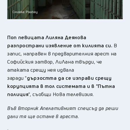
Снимка: Pixabay
Поп певицата Лиляна Деянова
разпространи изявление от килията си.
В
запис, направен в предварителния арест на
С
офийския затвор, ЛиЛана твърди, че
атаката срещу нея идвала
заради "
дързостта да се изправи срещу
корупцията в тол системата и в "Пътна
полиция
", съобщи Нова телевизия.
Във вторник Апелативният спецсъд да
реши
дали тя ще остане в ареста.