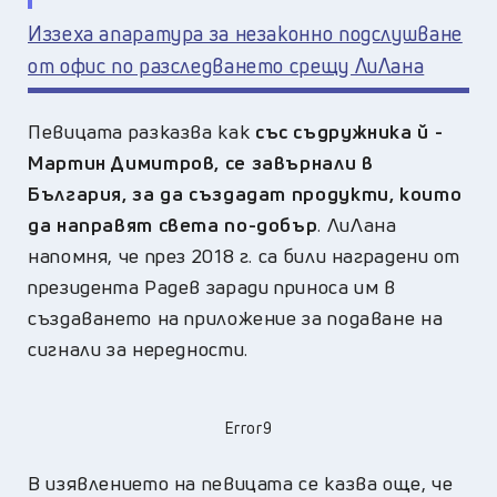
Иззеха апаратура за незаконно подслушване
от офис по разследването срещу ЛиЛана
Певицата разказва как
със
съдружник
а
й -
Мартин Димитров, се завърнали в
България, за да създадат продукти, които
да направят света по-добър
. ЛиЛана
напомня, че през 2018 г. са били наградени от
президента Радев заради приноса им в
създаването на приложение за подаване на
сигнали за нередности.
Error9
В изявлението на певицата се казва още, че