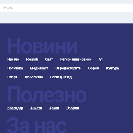
Реклама
Новини
Начало
Idealisti
Свят
Регионални новини
А1
Политика
Медиякаст
От редакторите
София
Култура
Спорт
Любопитно
Поглед назад
Полезно
Календар
Анкети
Архив
Профил
За нас