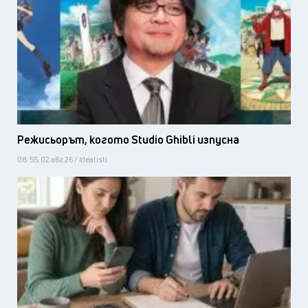
Режисьорът, когото Studio Ghibli изпусна
08:55, 02 авг 26 / Idealisti