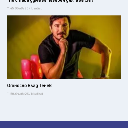
"Не става дума за пазарен дял, а за CNN."
11:45, 05 авг 26 / Idealisti
Относно Влад Тенев
11:50, 04 авг 26 / Idealisti