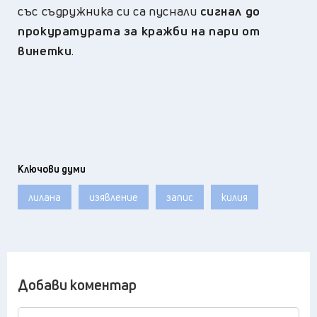
със съдружника си са пуснали
сигнал до
прокуратурата за кражби на пари от
винетки
.
Ключови думи
лилана
изявление
запис
килия
Добави коментар