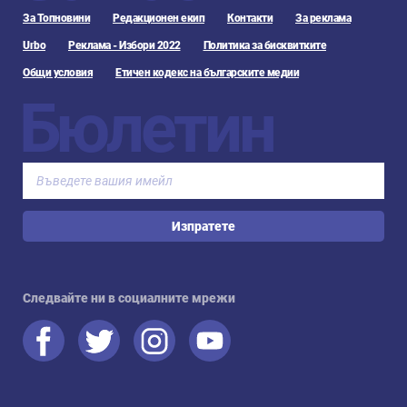
За Топновини
Редакционен екип
Контакти
За реклама
Urbo
Реклама - Избори 2022
Политика за бисквитките
Общи условия
Етичен кодекс на българските медии
Бюлетин
Изпратете
Следвайте ни в социалните мрежи