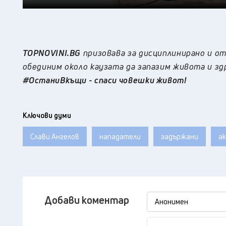
TOPNOVINI.BG
призовава за дисциплинирано и от
обединим около каузата да запазим живота и зд
#ОстаниВкъщи - спаси човешки живот!
Ключови думи
Слави Ангелов
нападатели
задържани
ак
Добави коментар