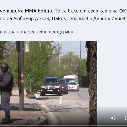
 четирима ММА бойци.
Те са били от агитката на ФК 
те са Любомир Делев, Павел Георгиев и Даниел Илиев.
ганизира нападението срещу мен