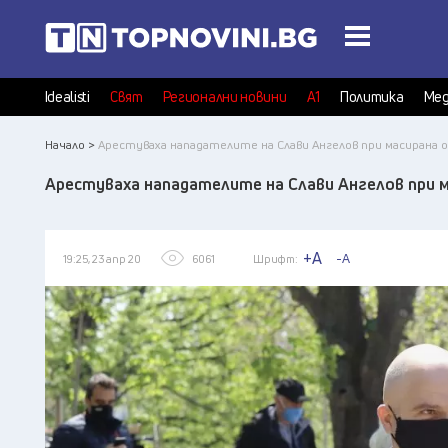
Idealisti
Свят
Регионални новини
А1
Политика
Мед
Начало >
Арестуваха нападателите на Слави Ангелов при масирана о
Арестуваха нападателите на Слави Ангелов при м
+A
-A
19:25, 23 апр 20
6061
Шрифт: