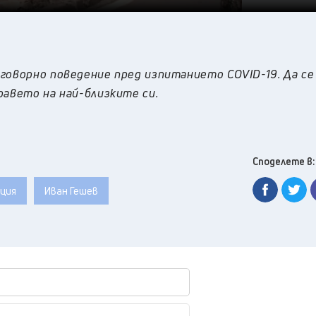
говорно поведение пред изпитанието COVID-19. Да се
равето на най-близките си.
Споделете в:
ция
Иван Гешев