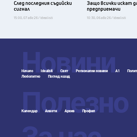
След последния съдийски
Защо всички искат д
сигнал
предприемачи
15:00, 07 авг 26 / Idealisti
10:30, 06 авг 26 / Idealisti
Новини
Начало
Idealisti
Свят
Регионални новини
А1
Полит
Любопитно
Поглед назад
Полезно
Календар
Анкети
Архив
Профил