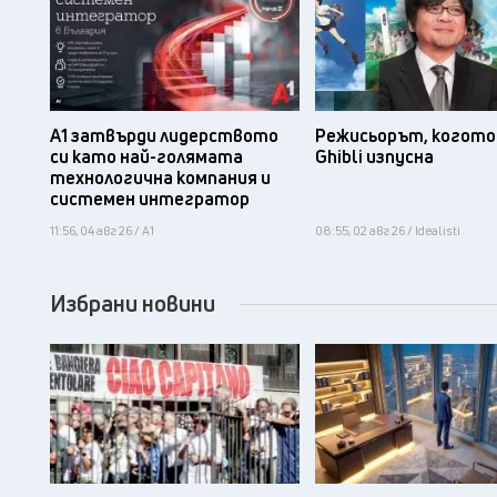
А1 затвърди лидерството
Режисьорът, когото 
си като най-голямата
Ghibli изпусна
технологична компания и
системен интегратор
11:56, 04 авг 26 / А1
08:55, 02 авг 26 / Idealisti
Избрани новини