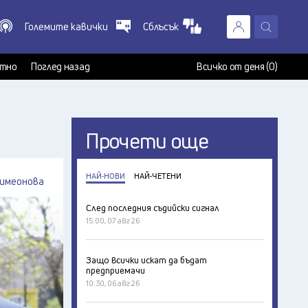
Големите кавички
Сблъсък
X
т
тно
Поглед назад
Всичко от деня (0)
Прочети още
НАЙ-НОВИ
НАЙ-ЧЕТЕНИ
имеонова
След последния съдийски сигнал
15:00, 07 авг 26
Защо всички искат да бъдат
предприемачи
10:30, 06 авг 26