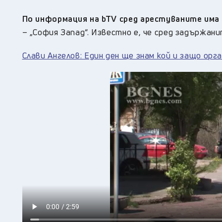
По информация на bTV сред арестуваните има
– „София Запад“. Известно е, че сред задържани
Слави Ангелов: Един ден ще знам кой и защо ор