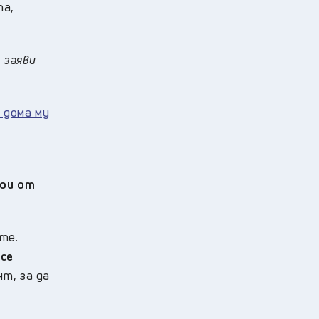
та,
 заяви
 дома му
кои от
те.
 се
т, за да