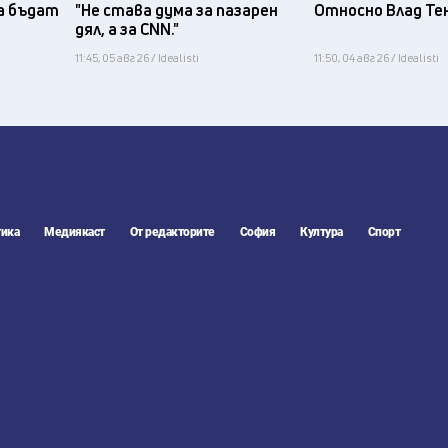
а бъдат
"Не става дума за пазарен
Относно Влад Те
дял, а за CNN."
11:45, 05 авг 26 / Idealisti
11:50, 04 авг 26 / Idealisti
ика
Медиякаст
От редакторите
София
Култура
Спорт