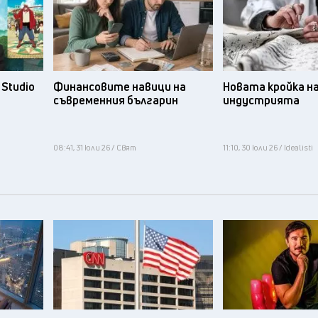
Studio
Финансовите навици на
Новата кройка н
съвременния българин
индустрията
08:41, 31 юли 26 / Свят
11:10, 30 юли 26 / Idealisti