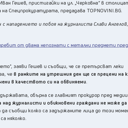
Иван Гешев, пристигайки на ул. „Черковна“ в столица
а на Спецпрокуратурата, предадава ТOPNOVINI.BG.
н с нападението и побоя на журналиста Слави Ангелов,
пребит от двама непознати с метални предмети пред
ето", заяви Гешев и съобщи, че се претърсват леки
за, че
в рамките на утрешния ден ще се прецени на 
чени в качеството си на обвиняеми
.
 държавата, обърна се главният прокурор пред медии
над журналисти и обикновени граждани не може да
за да съобщи колко са задържаните лица до този момен
 са няколко.