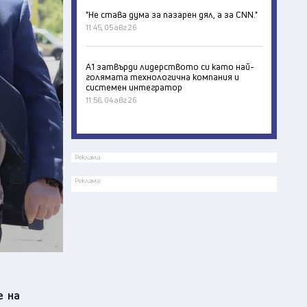
"Не става дума за пазарен дял, а за CNN."
11:45, 05 авг 26
А1 затвърди лидерството си като най-
голямата технологична компания и
системен интегратор
11:56, 04 авг 26
Реклама
Реклама
е на