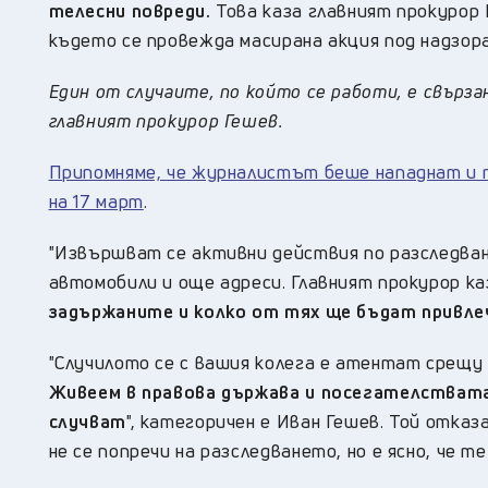
телесни повреди.
Това каза главният прокурор 
където се провежда масирана акция под надзор
Един от случаите, по който се работи, е свърза
главният прокурор Гешев.
Припомняме, че журналистът беше нападнат и 
на 17 март
.
"Извършват се активни действия по разследван
автомобили и още адреси. Главният прокурор ка
задържаните и колко от тях ще бъдат привле
"Случилото се с вашия колега е атентат срещу
Живеем в правова държава и посегателствата 
случват
", категоричен е Иван Гешев. Той отка
не се попречи на разследването, но е ясно, че те