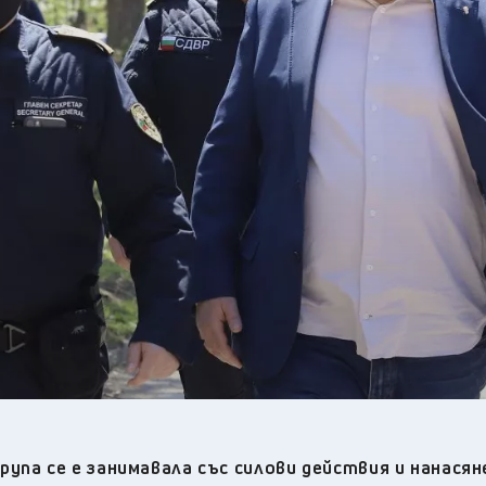
33
°C
Плевен
,
32
°C
Пловдив
,
31
°C
Разград
,
31
°C
Русе
,
32
°C
Силистра
,
30
°C
Сливен
,
24
°C
Смолян
,
31
°C
София
,
32
°C
Стара Загора
,
32
°C
Търговище
,
32
°C
Хасково
,
32
°C
Шумен
,
31
°C
Ямбол
,
упа се е занимавала със силови действия и нанасян