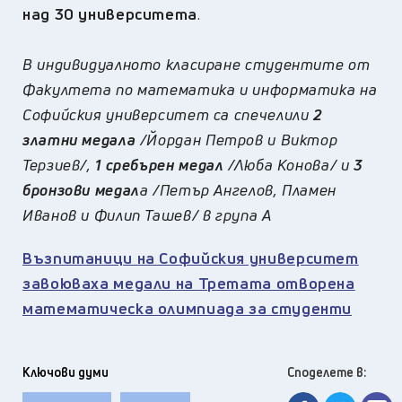
над 30 университета
.
В индивидуалното класиране студентите от
Факултета по математика и информатика на
Софийския университет са спечелили
2
златни медала
/Йордан Петров и Виктор
Терзиев/,
1 сребърен медал
/Люба Конова/ и
3
бронзови медал
а /Петър Ангелов, Пламен
Иванов и Филип Ташев/ в група A
Възпитаници на Софийския университет
завоюваха медали на Третата отворена
математическа олимпиада за студенти
Ключови думи
Споделете в: