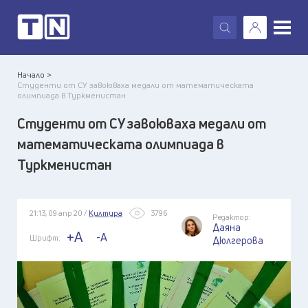
X
Начало >
Студенти от СУ завоюваха медали от математическата
олимпиада в Туркменистан
Студенти от СУ завоюваха медали от
математическата олимпиада в
Туркменистан
21:13, 09 апр 20 /
Култура
3796
Редактор:
Даяна
+A
-A
Шрифт:
Дюлгерова