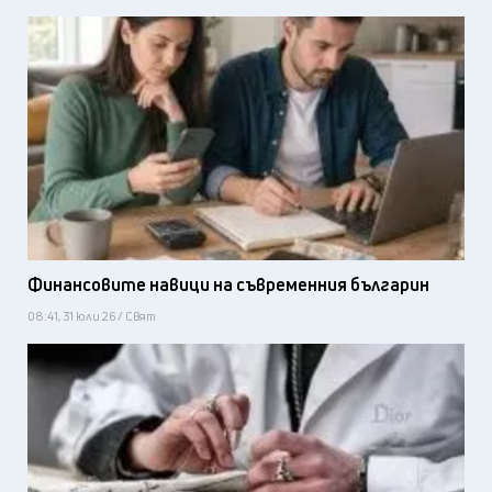
Финансовите навици на съвременния българин
08:41, 31 юли 26 / Свят