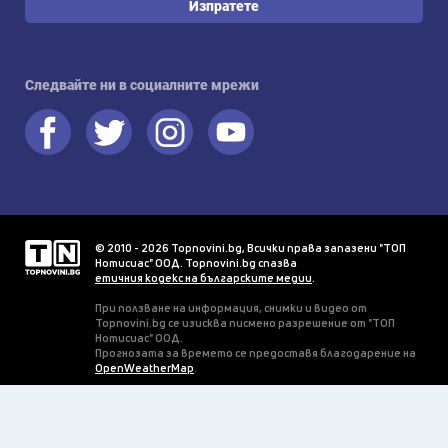
Изпратете
Следвайте ни в социалните мрежи
© 2010 - 2026 Topnovini.bg, Всички права запазени "ТОП
Нотисиас" ООД. Topnovini.bg спазва
етичния кодекс на българските медии
.
При ползване на информация, снимки и видео от
Topnovini.bg се изисква писмено разрешение от "ТОП
Нотисиас" ООД.
Прогнозата за времето се предоставя благодарение на
OpenWeatherMap
.