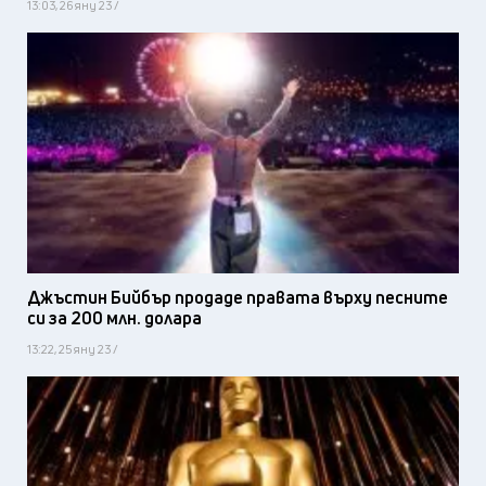
13:03, 26 яну 23 /
Джъстин Бийбър продаде правата върху песните
си за 200 млн. долара
13:22, 25 яну 23 /