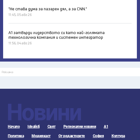
"Не става дума за пазарен дял, а за CNN."
11:45, 05 авг 26
А1 затвърди лидерството си като най-голямата
технологична компания и системен интегратор
11:56, 04 авг 26
Реклама
Новини
Начало
Idealisti
Свят
Регионални новини
А1
Политика
Медиякаст
От редакторите
София
Култура