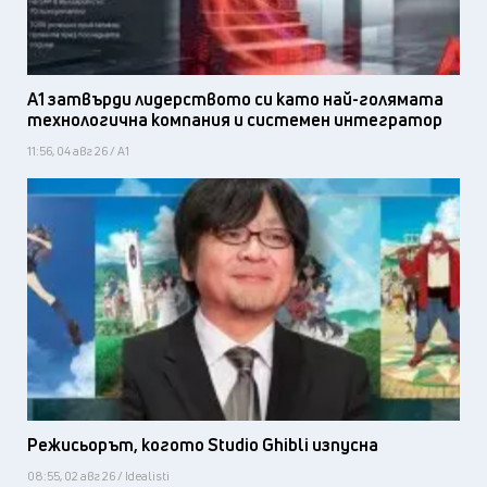
А1 затвърди лидерството си като най-голямата
технологична компания и системен интегратор
11:56, 04 авг 26 / А1
Режисьорът, когото Studio Ghibli изпусна
08:55, 02 авг 26 / Idealisti