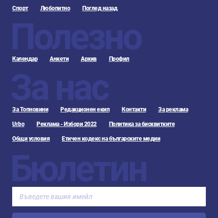
Спорт
Любопитно
Поглед назад
Полезно
Календар
Анкети
Архив
Профил
За нас
За Топновини
Редакционен екип
Контакти
За реклама
Urbo
Реклама - Избори 2022
Политика за бисквитките
Общи условия
Етичен кодекс на българските медии
Бюлетин