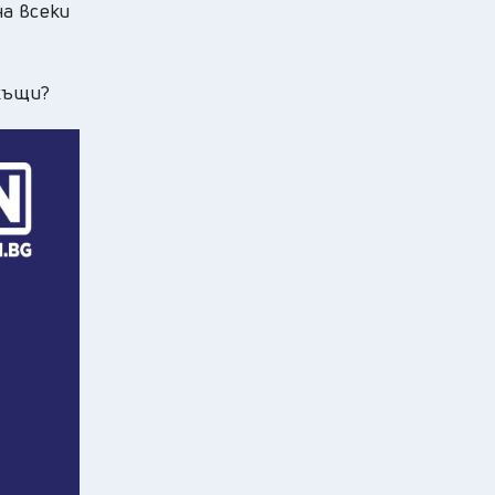
на всеки
вкъщи?