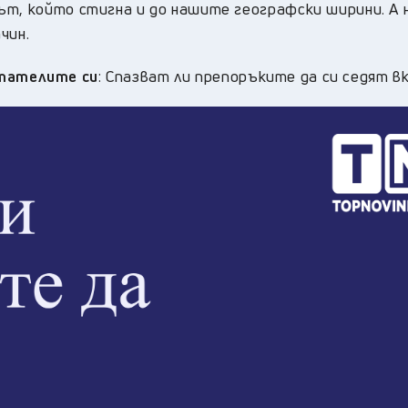
ът, който стигна и до нашите географски ширини. А 
чин.
тателите си
: Спазват ли препоръките да си седят 