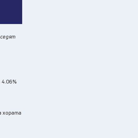
 седят
а 4.06%
а хората