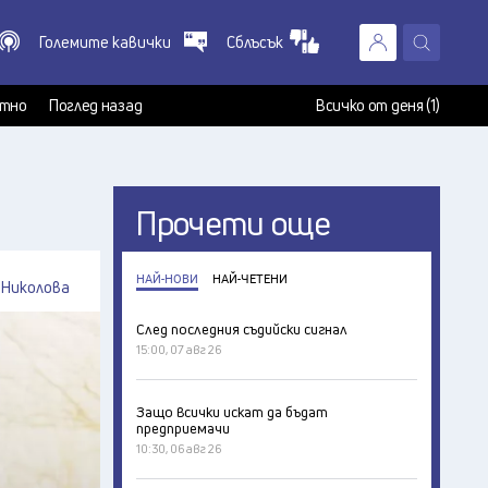
Големите кавички
Сблъсък
X
т
тно
Поглед назад
Всичко от деня (1)
Прочети още
НАЙ-НОВИ
НАЙ-ЧЕТЕНИ
 Николова
След последния съдийски сигнал
15:00, 07 авг 26
Защо всички искат да бъдат
предприемачи
10:30, 06 авг 26