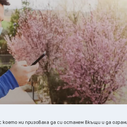
25
°C
Перник
,
26
°C
Плевен
,
26
°C
Пловдив
,
24
°C
Разград
,
26
°C
Русе
,
25
°C
Силистра
,
24
°C
Сливен
,
18
°C
Смолян
,
24
°C
София
,
25
°C
Стара Загора
,
24
°C
Търговище
,
25
°C
Хасково
,
24
°C
Шумен
,
24
°C
Ямбол
,
 с което ни призоваха да си останем вкъщи и да огран