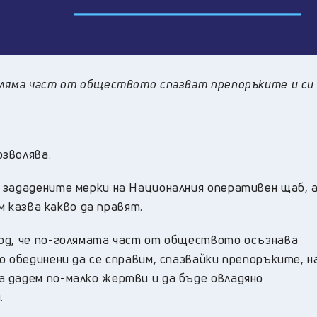
оляма част от обществото спазват препоръките и си
зволява.
 зададените мерки на Националния оперативен щаб, 
им казва какво да правят.
од, че по-голямата част от обществото осъзнава
о обединени да се справим, спазвайки препоръките, н
 дадем по-малко жертви и да бъде овладяно
.