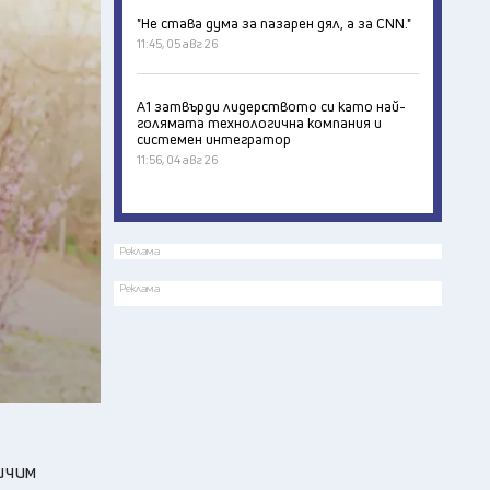
"Не става дума за пазарен дял, а за CNN."
11:45, 05 авг 26
А1 затвърди лидерството си като най-
голямата технологична компания и
системен интегратор
11:56, 04 авг 26
Реклама
Реклама
ичим