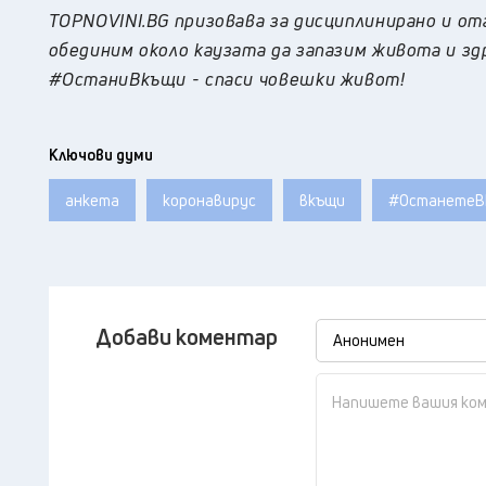
TOPNOVINI.BG призовава за дисциплинирано и от
обединим около каузата да запазим живота и зд
#ОстаниВкъщи - спаси човешки живот!
Ключови думи
анкета
коронавирус
вкъщи
#ОстанетеВ
Добави коментар