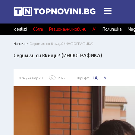
Idealisti
Свят
Регионални новини
А1
Политика
Мед
Начало >
Седим ли си вкъщи? (ИНФОГРАФИКА)
Седим ли си вкъщи? (ИНФОГРАФИКА)
+A
-A
16:45, 24 мар 20
2922
Шрифт: