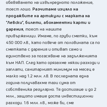
обявяването на извънредното положение,
тоест лошо.
Разчитаме изцяло на
продажбите на артикули с марката на
"Левски", билети, абонаментни карти и
дарения
, тоест на нашите
привърженици. Имаме, по груби сметки, към
450 000 лв., като повече от половината са по
сметката с дарения и отиват само и
единствено за погасяване на задълженията
към НАП. След като орязахме някои разходи и
заплати, санитарният минимум на месец е
малко над 1.2 млн. лв. В последната една
година получавахме тази сума от
собственика регулярно. Тя достигаше и до 2
млн., защото имаше доста инвестиционни
разходи. 1.6 млн. лв., може би, сме