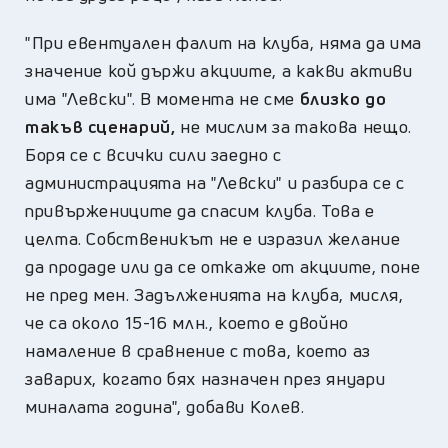
"При евентуален фалит на клуба, няма да има
значение кой държи акциите, а какви активи
има "Левски". В момента не сме
близко до
такъв сценарий,
не мислим за такова нещо.
Боря се с всички сили заедно с
администрацията на "Левски" и разбира се с
привържениците да спасим клуба. Това е
целта. Собственикът не е изразил желание
да продаде или да се откаже от акциите, поне
не пред мен. Задълженията на клуба, мисля,
че са около 15-16 млн., което е двойно
намаление в сравнение с това, което аз
заварих, когато бях назначен през януари
миналата година", добави Колев.