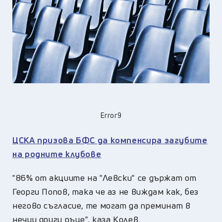
Error9
ЦСКА призoва БФС да компенсира загубите
на родните клубове
"86% от акциите на "Левски" се държат от
Георги Попов, така че аз не виждам как, без
негово съгласие, те могат да преминат в
нечии други ръце", каза Колев.