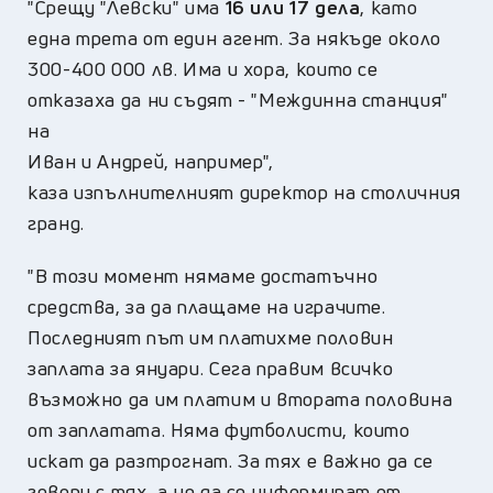
"Срещу "Левски" има
16 или 17 дела
, като
една трета от един агент. За някъде около
300-400 000 лв. Има и хора, които се
отказаха да ни съдят - "Междинна станция"
на
Иван и Андрей, например",
каза изпълнителният директор на столичния
гранд.
"В този момент нямаме достатъчно
средства, за да плащаме на играчите.
Последният път им платихме половин
заплата за януари. Сега правим всичко
възможно да им платим и втората половина
от заплатата. Няма футболисти, които
искат да разтрогнат. За тях е важно да се
говори с тях, а не да се информират от