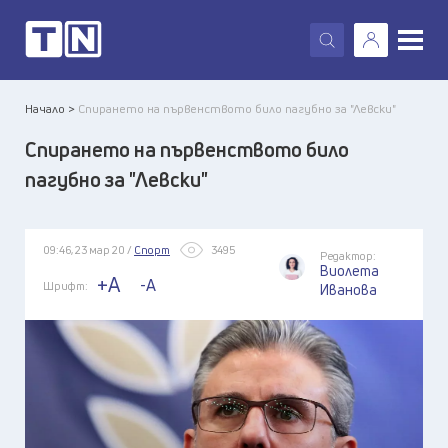
X
Начало >
Спирането на първенството било пагубно за "Левски"
Спирането на първенството било
пагубно за "Левски"
09:46, 23 мар 20 /
Спорт
3495
Редактор:
Виолета
+A
-A
Шрифт:
Иванова