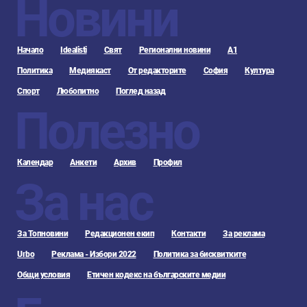
Новини
Начало
Idealisti
Свят
Регионални новини
А1
Политика
Медиякаст
От редакторите
София
Култура
Спорт
Любопитно
Поглед назад
Полезно
Календар
Анкети
Архив
Профил
За нас
За Топновини
Редакционен екип
Контакти
За реклама
Urbo
Реклама - Избори 2022
Политика за бисквитките
Общи условия
Етичен кодекс на българските медии