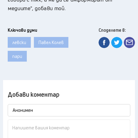
медиите", добави той.
Ключови думи
Споделете в:
левски
Павел Колев
пари
Добави коментар