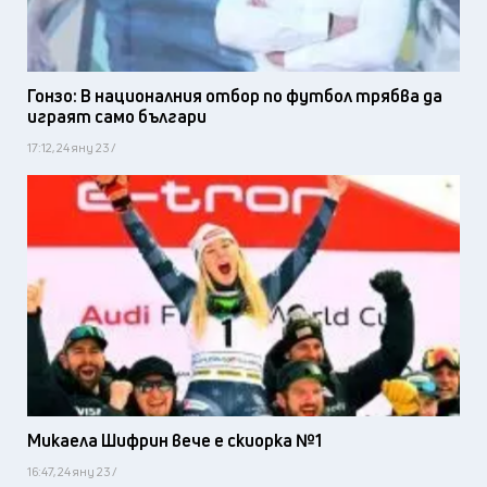
Гонзо: В националния отбор по футбол трябва да
играят само българи
17:12, 24 яну 23 /
Микаела Шифрин вече е скиорка №1
16:47, 24 яну 23 /