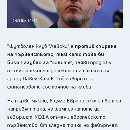
СНИМКА: БГНЕС
"Футболен клуб "Левски" е
против спиране
на първенството, тъй като това би
било
пагубно за "сините",
заяви пред bTV
изпълнителният директор на столичния
гранд Павел Колев. Той говори и за
финансовото състояние на клуба.
На първо място, в цяла Европа се опитват да
направят така, че шампионатите да
завършат. УЕФА отмени eвропейското
първенство. От гледна точка на фейърплея,