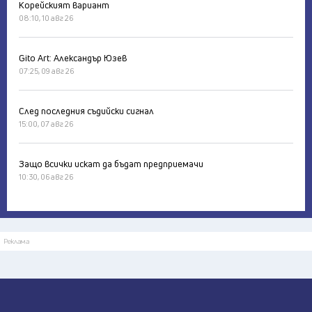
Корейският вариант
08:10, 10 авг 26
Gito Art: Александър Юзев
07:25, 09 авг 26
След последния съдийски сигнал
15:00, 07 авг 26
Защо всички искат да бъдат предприемачи
10:30, 06 авг 26
Реклама