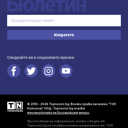
Бюлетин
Изпратете
Следвайте ни в социалните мрежи
© 2010 - 2026 Topnovini.bg, Всички права запазени "ТОП
Нотисиас" ООД. Topnovini.bg спазва
етичния кодекс на българските медии
.
При ползване на информация, снимки и видео от
Topnovini.bg се изисква писмено разрешение от "ТОП