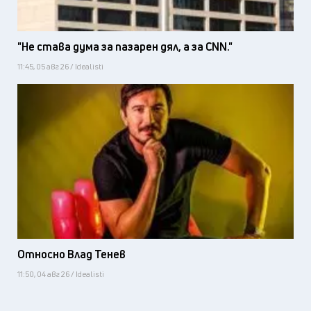
"Не става дума за пазарен дял, а за CNN."
11:45, 05 авг 26 / Idealisti
Относно Влад Тенев
11:50, 04 авг 26 / Idealisti