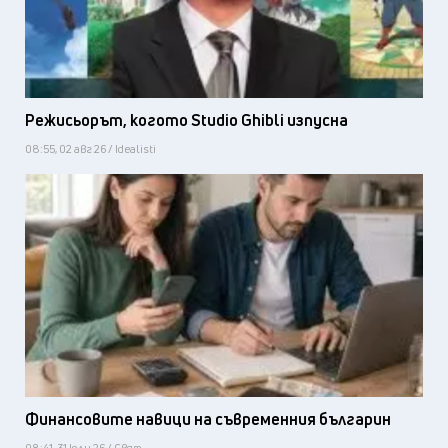
Режисьорът, когото Studio Ghibli изпусна
08:55, 02 авг 26 / Idealisti
Финансовите навици на съвременния българин
08:41, 31 юли 26 / Свят