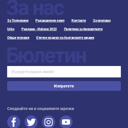
За нас
За Топновини
Редакционен екип
Контакти
За реклама
Urbo
Реклама - Избори 2022
Политика за бисквитките
Общи условия
Етичен кодекс на българските медии
Бюлетин
Изпратете
Следвайте ни в социалните мрежи