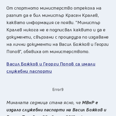
От спортното министерство отрекоха на
разпит да е бил министър Красен Кралев,
каквато информация се появи. "Министър
Кралев никога не е подписвал каквито и да е
документи, свързани с процедура по издаване
на лични документи на Васил Божков и Георги
Попов", обявиха от министерството.
Васил Божков и Георги Попов са имали
служебни паспорти
Error9
Миналата седмица стана ясно, че
МВнР е
издало служебни паспорти на Васил Божков и