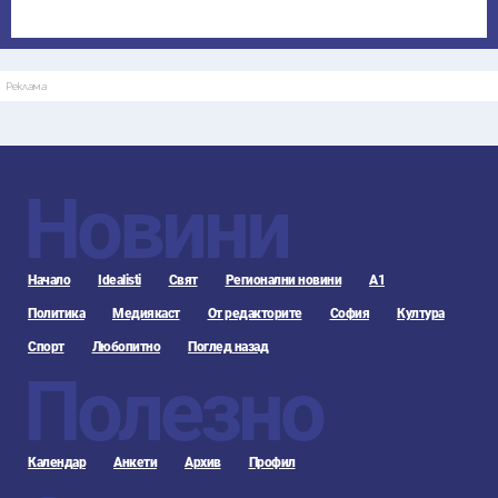
Реклама
Новини
Начало
Idealisti
Свят
Регионални новини
А1
Политика
Медиякаст
От редакторите
София
Култура
Спорт
Любопитно
Поглед назад
Полезно
Календар
Анкети
Архив
Профил