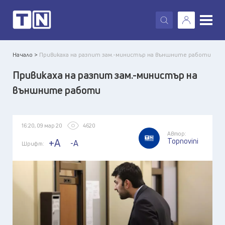
X
Начало >
Привикаха на разпит зам.-министър на външните работи
Привикаха на разпит зам.-министър на
външните работи
16:20, 09 мар 20
4620
Автор:
Topnovini
+A
-A
Шрифт: