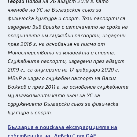
Георги Попов
на 26 август 2019 г. като
членове на УС на Българския съюз за
физическа култура и спорт. Тези паспорти са
издадени във връзка с изтичането на срока на
предишните им служебни паспорти, издадени
през 2016 г. на основание на писмо от
Министерството на младежта и спорта.
Служебните паспорти, издадени през август
2019 г., са анулирани на 17 февруари 2020 г.
МВнР е издало служебен паспорт на Васил
Божков и през 2011 г. на основание служебните
му ангажименти като член на УС на
сдружението Български съюз за физическа
култура и спорт.
България е поискала екстрадицията на
собственика на „Левски“ от ОАЕ