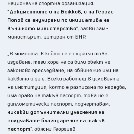
национална спортна организация.
"
Документите и на Божков, и на Георги
Попов са анулирани по инициатива на
външното министерство
", заяви зам.-
министърът, цитиран от БНР.
„В момента, в който се е случило това
издаване, тези хора не са били обект на
законово преследване, на обвинение или на
каквото и да е. Всеки работещ в условията
на институция, която е разписана по наредба,
има право на такъв паспорт, това не е
дипломатически паспорт, подчертавам,
никакви допълнителни улеснения не
получавате благодарение на такъв
паспорт
“, обясни Георгиев.