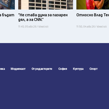
а бъдат
"Не става дума за пазарен
Относно Влад Те
дял, а за CNN."
11:45, 05 авг 26 / Idealisti
11:50, 04 авг 26 / Idealisti
ика
Медиякаст
От редакторите
София
Култура
Спорт