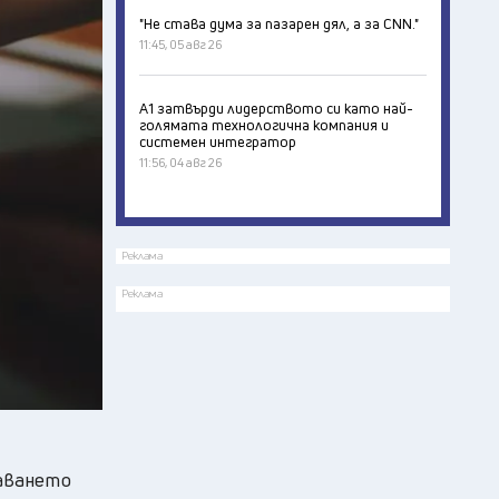
"Не става дума за пазарен дял, а за CNN."
11:45, 05 авг 26
А1 затвърди лидерството си като най-
голямата технологична компания и
системен интегратор
11:56, 04 авг 26
Реклама
Реклама
даването