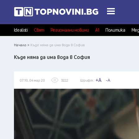
Idealisti
Свят
Регионални новини
А1
Политика
Мед
Начало >
Къде няма да има вода в София
Къде няма да има вода в София
+A
-A
07:10, 04 мар 20
3222
Шрифт: