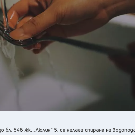
31
°C
Перник
,
35
°C
Плевен
,
33
°C
Пловдив
,
31
°C
Разград
,
34
°C
Русе
,
32
°C
Силистра
,
29
°C
Сливен
,
25
°C
Смолян
,
33
°C
София
,
32
°C
Стара Загора
,
31
°C
Търговище
,
32
°C
Хасково
,
30
°C
Шумен
,
30
°C
Ямбол
,
о бл. 546 жк. „Люлин“ 5, се налага спиране на водопо