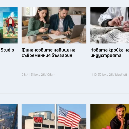
Studio
Финансовите навици на
Новата кройка н
съвременния българин
индустрията
08:41, 31 юли 26 / Свят
11:10, 30 юли 26 / Idealisti