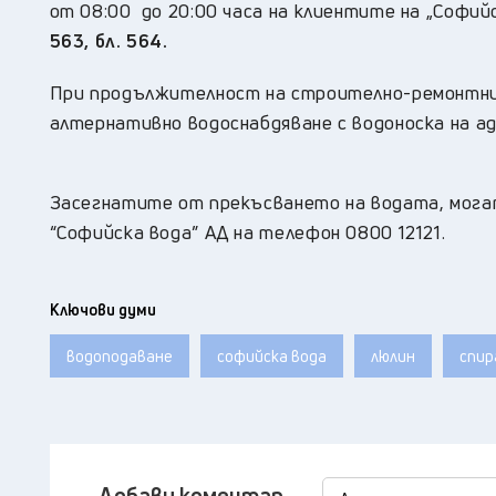
от 08:00 до 20:00 часа на клиентите на „Софийс
563, бл. 564.
При продължителност на строително-ремонтнит
алтернативно водоснабдяване с водоноска на а
Засегнатите от прекъсването на водата, мога
“Софийска вода” АД на телефон 0800 12121.
Ключови думи
водоподаване
софийска вода
люлин
спир
Добави коментар