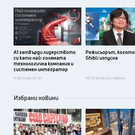
А1 затвърди лидерството
Режисьорът, когото 
си като най-голямата
Ghibli изпусна
технологична компания и
системен интегратор
11:56, 04 авг 26 / А1
08:55, 02 авг 26 / Idealisti
Избрани новини