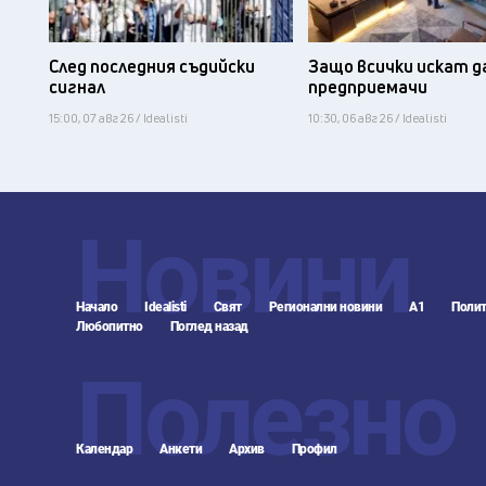
След последния съдийски
Защо всички искат д
сигнал
предприемачи
15:00, 07 авг 26 / Idealisti
10:30, 06 авг 26 / Idealisti
Новини
Начало
Idealisti
Свят
Регионални новини
А1
Полит
Любопитно
Поглед назад
Полезно
Календар
Анкети
Архив
Профил