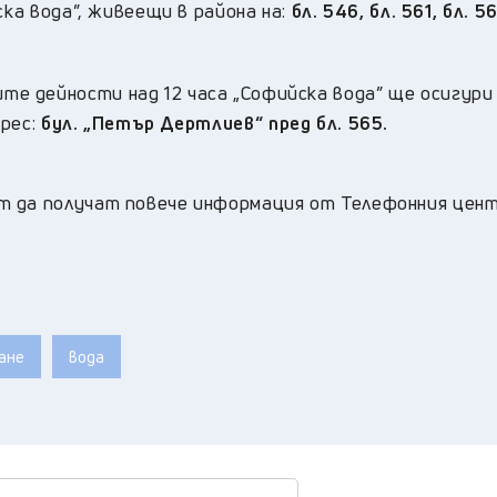
ка вода”, живеещи в района на:
бл. 546, бл. 561, бл. 56
е дейности над 12 часа „Софийска вода” ще осигури
дрес:
бул. „Петър Дертлиев“ пред бл. 565.
т да получат повече информация от Телефонния цен
ане
вода