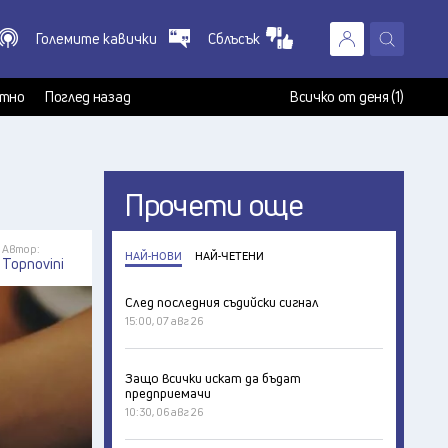
Големите кавички
Сблъсък
X
т
тно
Поглед назад
Всичко от деня (1)
Прочети още
Автор:
НАЙ-НОВИ
НАЙ-ЧЕТЕНИ
Topnovini
След последния съдийски сигнал
15:00, 07 авг 26
Защо всички искат да бъдат
предприемачи
10:30, 06 авг 26