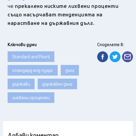
че
прекалено ниските лихвени проценти
също насърчават тенденцията на
нарастване на държавния дълг.
Ключови думи
Споделете в:
Standard and Poor`s
стандард енд пуърс
дълг
държави
държавен дълг
лихвени проценти
Добави коментар