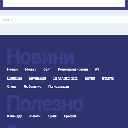
Реклама
Новини
Начало
Idealisti
Свят
Регионални новини
А1
Политика
Медиякаст
От редакторите
София
Култура
Спорт
Любопитно
Поглед назад
Полезно
Календар
Анкети
Архив
Профил