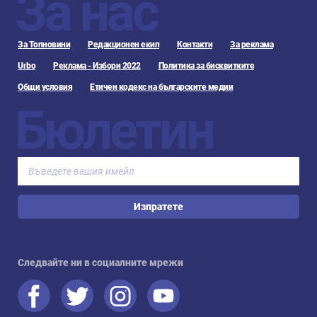
За нас
За Топновини
Редакционен екип
Контакти
За реклама
Urbo
Реклама - Избори 2022
Политика за бисквитките
Общи условия
Етичен кодекс на българските медии
Бюлетин
Изпратете
Следвайте ни в социалните мрежи