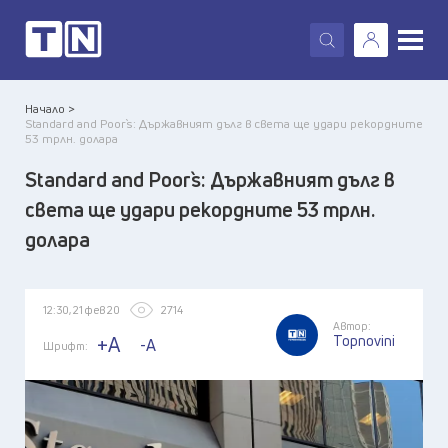
X
Начало >
Standard and Poor`s: Държавният дълг в света ще удари рекордните
53 трлн. долара
Standard and Poor`s: Държавният дълг в
света ще удари рекордните 53 трлн.
долара
12:30, 21 фев 20
2714
Автор:
Topnovini
+A
-A
Шрифт: