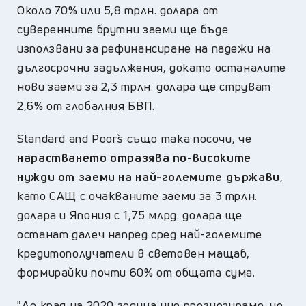
Около 70% или 5,8 трлн. долара от
суверенните брутни заеми ще бъде
използвани за рефинансиране на падежи на
дългосрочни задължения, докато останалите
нови заеми за 2,3 трлн. долара ще струват
2,6% от глобалния БВП.
Standard and Poor`s също така посочи, че
нарастването отразява по-високите
нужди от заеми на най-големите държави
,
като САЩ с очакваните заеми за 3 трлн.
долара и Япония с 1,75 млрд. долара ще
останат далеч напред сред най-големите
кредитополучатели в световен мащаб,
формирайки почти 60% от общата сума.
"До края на 2020 година ние прогнозираме, че