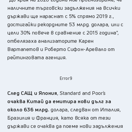
наличните търговски задължения на всички
държави ще нараснат с 5% спрямо 2019 г.,
достигайки рекордните 53 млрд. долара, или с
цели 30% повече в сравнение с 2015 година",
отбелязаха анализаторите Карен
Вартапетов и Роберто Сифон-Аревало от
рейтинговата агенция.
Error9
След САЩ и Япония
, Standard and Poor`s
очаква Китай да емитира нови дълг за
около 636 млрд.
долара, следван от Италия,
Бразилия и Франция, като всяка от тези
държави се очаква да поеме нови задължения