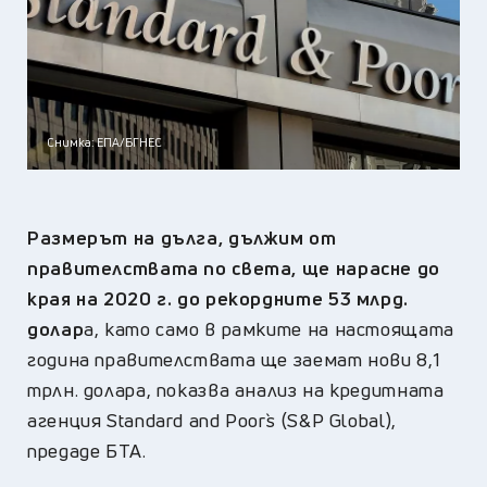
Снимка: ЕПА/БГНЕС
Размерът на дълга, дължим от
правителствата по света, ще нарасне до
края на 2020 г. до рекордните 53 млрд.
долар
а, като само в рамките на настоящата
година правителствата ще заемат нови 8,1
трлн. долара, показва анализ на кредитната
агенция Standard and Poor`s (S&P Global),
предаде БТА.