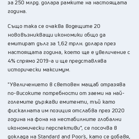
за 250 млрд. долара рамките на настоящата
година.
Също така се очаква водещите 20
нововъзникващи икономики общо да
емитират дълг за 1,62 трлн. долара през
настоящата година, което ще е увеличение с
4% спрямо 2019-а и ще представлява
исторически максимум.
"Увеличението в световен мащаб отразява
по-високите потребности от заеми на най-
големите държави емитенти, тъй като
фискалната им позиция отслабва през 2020
година на фона на нестабилните глобални
икономически перспективи“, се посочва в
доклада на Standard and Poor`s, като се добавя,