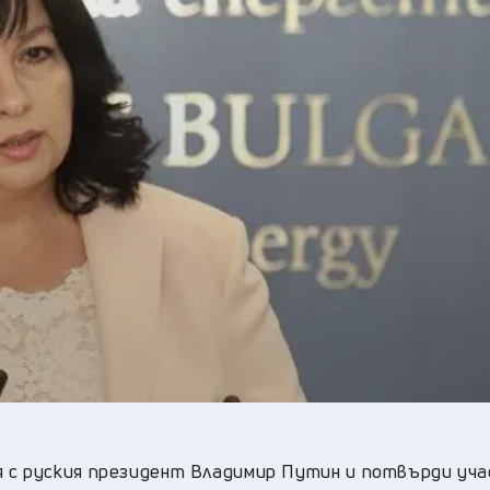
22
°C
Перник
,
27
°C
Плевен
,
24
°C
Пловдив
,
26
°C
Разград
,
24
°C
Русе
,
27
°C
Силистра
,
22
°C
Сливен
,
18
°C
Смолян
,
23
°C
София
,
25
°C
Стара Загора
,
26
°C
Търговище
,
24
°C
Хасково
,
26
°C
Шумен
,
22
°C
Ямбол
,
я с руския президент Владимир Путин и потвърди уч