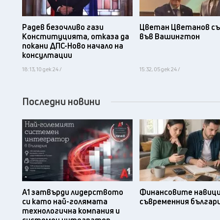
Радев безочливо гази
Цветан Цветанов съ
Конституцията, отказа да
във Вашингтон
покани ДПС-Ново начало на
консултации
18:13, 10 дек 24 /
15:32, 05 дек 24 /
Последни новини
А1 затвърди лидерството
Финансовите навици
си като най-голямата
съвременния българ
технологична компания и