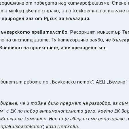
а годишнина от победата над хитлерофашизма. Стана 
кти между двете страни, и по-конкретно постигане 
 природен газ от Русия за България.
 българското правителство
. Ресорният министър Т
е на институциите. Тя категорично заяви, че
бълга
звитието на проектите, а не президентът.
абинетът работи по „Балкански поток“, АЕЦ „Белене“
бираме, че и това е било предмет на разговор, аз съм
ом“ с ЕК по повод антимонополното дело, което ЕК во
ответните компании. Ние още август сме депозирали 
 правителството“, каза Петкова.