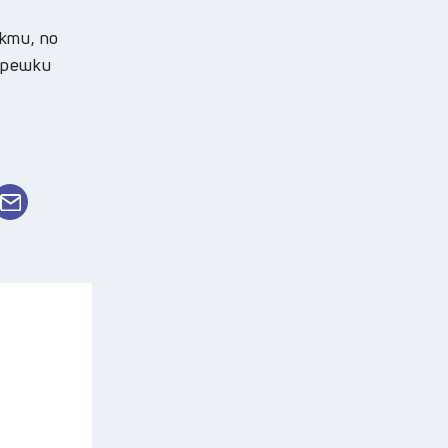
екти, по
грешки