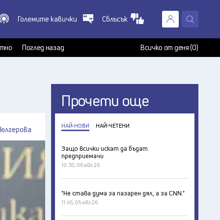
Големите кавички
Сблъсък
X
т
тно
Поглед назад
Всичко от деня (0)
Прочети още
НАЙ-НОВИ
НАЙ-ЧЕТЕНИ
Дюлгерова
Защо всички искат да бъдат
предприемачи
10:30, 06 авг 26
"Не става дума за пазарен дял, а за CNN."
11:45, 05 авг 26