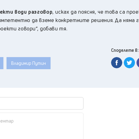
оекти води разговор
, исках да поясня, че това са про
омпетентно да вземе конкретните решения. Да няма 
роекти говори“, добави тя.
Споделете в:
Владимир Путин