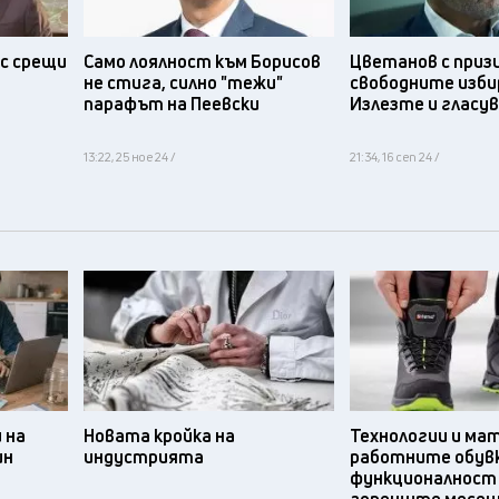
с срещи
Само лоялност към Борисов
Цветанов с приз
не стига, силно "тежи"
свободните изби
парафът на Пеевски
Излезте и гласу
13:22, 25 ное 24 /
21:34, 16 сеп 24 /
 на
Новата кройка на
Технологии и ма
ин
индустрията
работните обув
функционалност