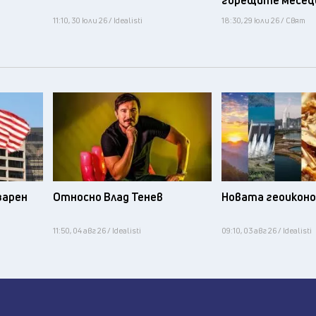
горещите месец
11:10, 30 юли 26 / Idealisti
18:30, 29 юли 26 / Свят
зарен
Относно Влад Тенев
Новата геоикон
11:50, 04 авг 26 / Idealisti
09:10, 03 авг 26 / Idealisti