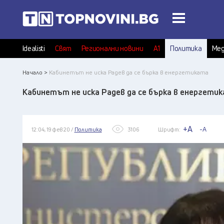
Idealisti
Свят
Регионални новини
А1
Политика
Мед
Начало >
Кабинетът не иска Радев да се бърка в енергетиката
Кабинетът не иска Радев да се бърка в енергети
+A
-A
12:04, 19 фев 20 /
Политика
3106
Шрифт: