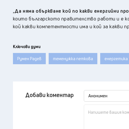
„
Да няма объркване кой по какви енергийни пр
които българското правителство работи и е к
кой какви компетентности има и кой за какви п
Ключови думи
Румен Радев
теменужка петкова
енергетика
Добави коментар