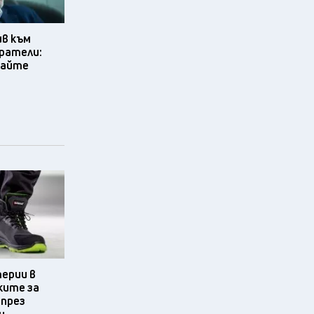
ив към
ратели:
вайте
терии в
ките за
 през