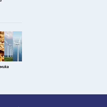
и
омика