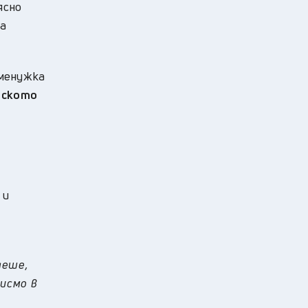
ясно
на
еменужка
рското
 и
деше,
писмо в