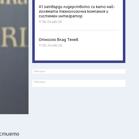
А1 затвърди лидерството си като най-
голямата технологична компания и
системен интегратор
11:56, 04 авг 26
Относно Влад Тенев
11:50, 04 авг 26
Реклама
Реклама
астието