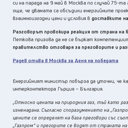
си на парада на 9 май в Москва по случай 75-т
още, че двамата са обсъдили енергийните прое
взаимноизгодни цени и условия в
доставките на
Разговорът провокира реакция от страна на
Петкова призова да не се бъркат компетенциит
правителство отговаря за преговорите и ра
Радев отива в Москва за Деня на победата
Енергийният министър побърза да уточни, че к
интерконтектора Гърция – България.
„Относно цената на природния газ, тъй като раз
изненадана. Съгласно споразумението на „Газпр
цените се определят на база преговори със съ
„Газпром“ и прегорите се водят от страната на