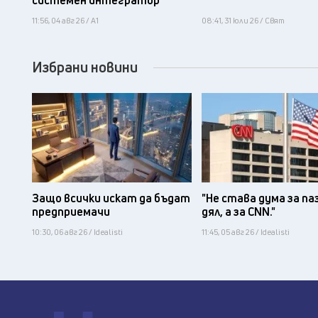
системен интегратор
11:56, 04 авг 26 / А1
08:41, 31 юли 26 / Свят
Избрани новини
Защо всички искат да бъдат
"Не става дума за па
предприемачи
дял, а за CNN."
10:30, 06 авг 26 / Idealisti
11:45, 05 авг 26 / Idealisti