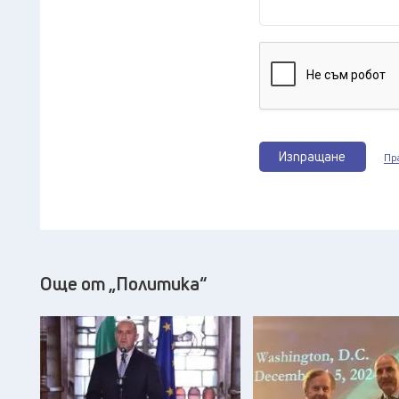
Изпращане
Пр
Още от „Политика“