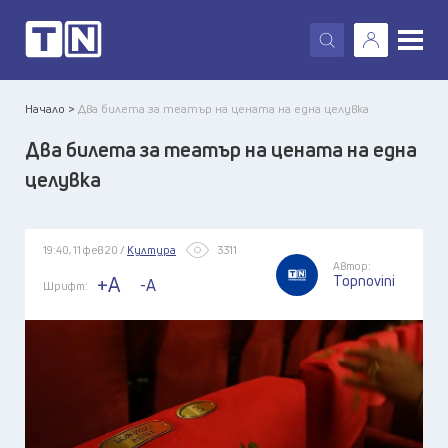
X
Начало >
Два билета за театър на цената на една целувка
Два билета за театър на цената на една
целувка
19:40, 11 фев 20 /
Култура
3311
Автор:
Topnovini
+A
-A
Шрифт: