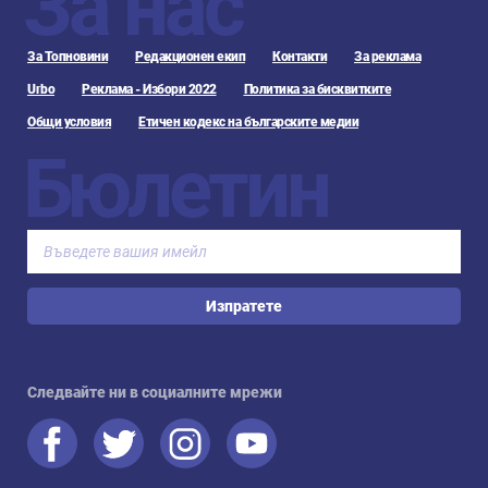
За нас
За Топновини
Редакционен екип
Контакти
За реклама
Urbo
Реклама - Избори 2022
Политика за бисквитките
Общи условия
Етичен кодекс на българските медии
Бюлетин
Изпратете
Следвайте ни в социалните мрежи