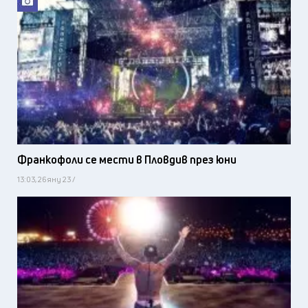
Франкофоли се мести в Пловдив през юни
13:03, 26 яну 23 /