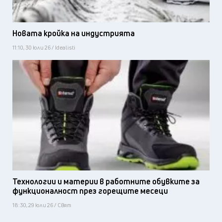
Новата кройка на индустрията
11:10, 30 юли 26 / Idealisti
Технологии и материи в работните обувките за
функционалност през горещите месеци
18:30, 29 юли 26 / Свят