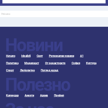
Реклама
Новини
Начало
Idealisti
Свят
Регионални новини
А1
Политика
Медиякаст
От редакторите
София
Култура
Спорт
Любопитно
Поглед назад
Полезно
Календар
Анкети
Архив
Профил