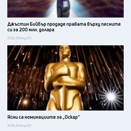
Джъстин Бийбър продаде правата върху песните
си за 200 млн. долара
13:22, 25 яну 23 /
Ясни са номинациите за „Оскар“
16:54, 24 яну 23 /