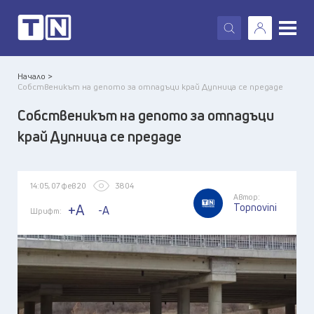
X
Начало >
Собственикът на депото за отпадъци край Дупница се предаде
Собственикът на депото за отпадъци
край Дупница се предаде
14:05, 07 фев 20
3804
Автор:
Topnovini
+A
-A
Шрифт: