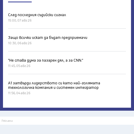
След последния съдийски сигнал
15:00, 07 авг 26
Защо всички искат да бъдат предприемачи
10:30, 06 авг 26
"Не става дума за пазарен дял, а за CNN."
11:45, 05 авг 26
А1 затвърди лидерството си като най-голямата
технологична компания и системен интегратор
11:56, 04 авг 26
Реклама