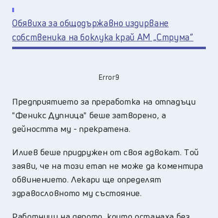
Обявиха за общодържавно издирване
собственика на боклука край АМ „Струма“
Error9
Предприятието за преработка на отпадъци
"Феникс Дупница" беше затворено, а
дейността му - прекратена.
Илиев беше придружен от своя адвокат. Tой
заяви, че на този етап не може да коментира
обвинението.
Лекари ще определят
здравословното му състояние.
Работници на депото, които останаха без