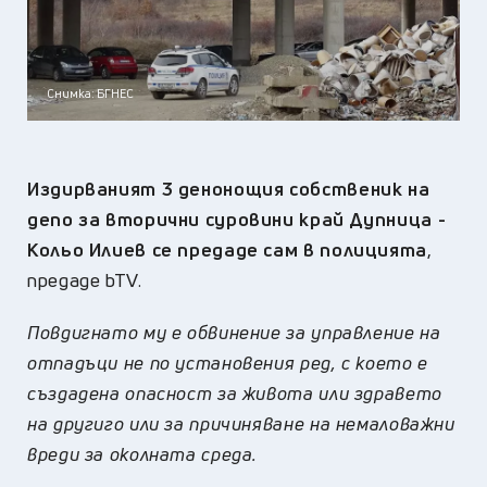
Снимка: БГНЕС
Издирваният 3 денонощия собственик на
депо за вторични суровини край Дупница -
Кольо Илиев се предаде сам в полицията
,
предаде
bTV.
Повдигнато му е обвинение за управление на
отпадъци не по установения ред, с което е
създадена опасност за живота или здравето
на другиго или за причиняване на немаловажни
вреди за околната среда.