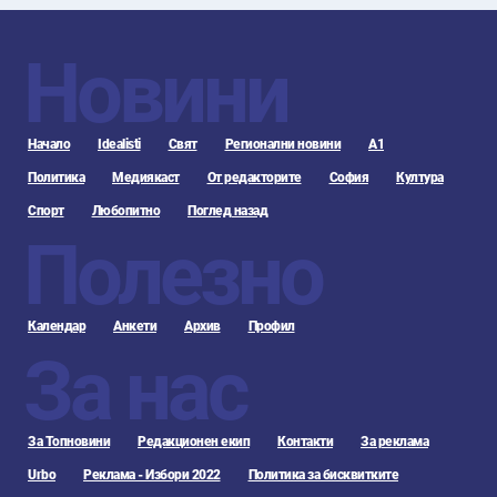
Новини
Начало
Idealisti
Свят
Регионални новини
А1
Политика
Медиякаст
От редакторите
София
Култура
Спорт
Любопитно
Поглед назад
Полезно
Календар
Анкети
Архив
Профил
За нас
За Топновини
Редакционен екип
Контакти
За реклама
Urbo
Реклама - Избори 2022
Политика за бисквитките