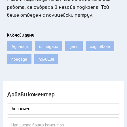
работа, се събраха в негова подкрепа.
Той
беше отведен с полицейски патрул.
Ключови думи
Дупница
отпадъци
депо
издирване
предаде
полиция
Добави коментар