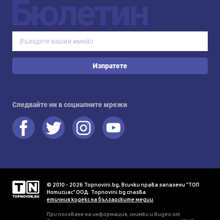
Бюлетин
Изпратете
Следвайте ни в социалните мрежи
© 2010 - 2026 Topnovini.bg, Всички права запазени "ТОП
Нотисиас" ООД. Topnovini.bg спазва
етичния кодекс на българските медии
.
При ползване на информация, снимки и видео от