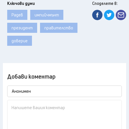
Ключови думи
Споделете в:
Радев
импийчмънт
президент
правителство
доверие
Добави коментар