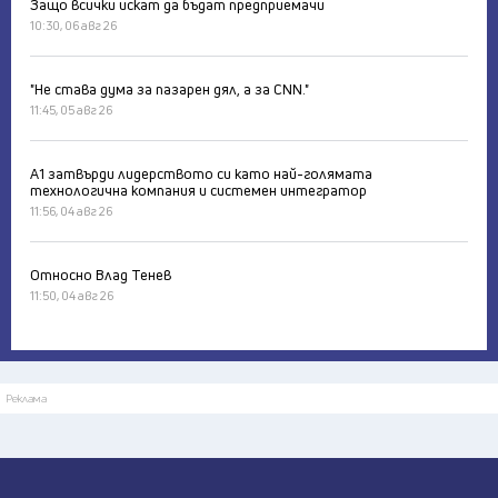
Защо всички искат да бъдат предприемачи
10:30, 06 авг 26
"Не става дума за пазарен дял, а за CNN."
11:45, 05 авг 26
А1 затвърди лидерството си като най-голямата
технологична компания и системен интегратор
11:56, 04 авг 26
Относно Влад Тенев
11:50, 04 авг 26
Реклама