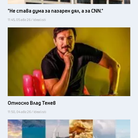
"Не става дума за пазарен дял, а за CNN."
11:45, 05 авг 26 / Idealisti
Относно Влад Тенев
11:50, 04 авг 26 / Idealisti