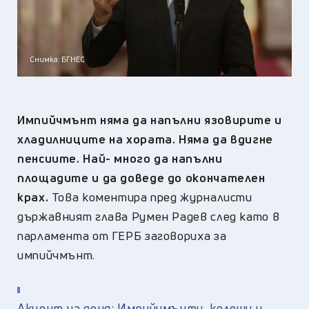
Снимка: БГНЕС
Импийчмънт няма да напълни язовирите и
хладилниците на хората. Няма да вдигне
пенсиите. Най- много да напълни
площадите и да доведе до окончателен
крах.
Това коментира пред журналисти
държавният глава Румен Радев след като в
парламента от ГЕРБ заговориха за
импийчмънт.
Акцент на деня: Импийчмънти, келеши и