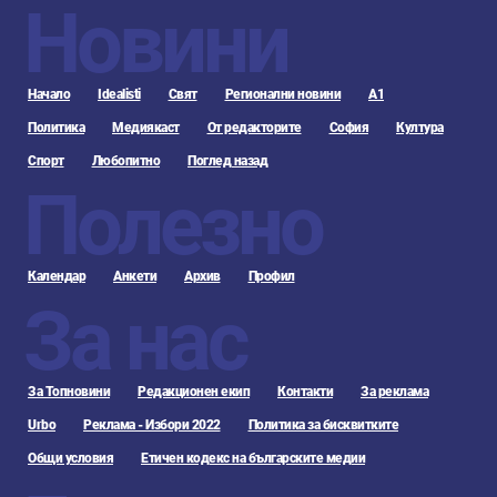
Новини
Начало
Idealisti
Свят
Регионални новини
А1
Политика
Медиякаст
От редакторите
София
Култура
Спорт
Любопитно
Поглед назад
Полезно
Календар
Анкети
Архив
Профил
За нас
За Топновини
Редакционен екип
Контакти
За реклама
Urbo
Реклама - Избори 2022
Политика за бисквитките
Общи условия
Етичен кодекс на българските медии