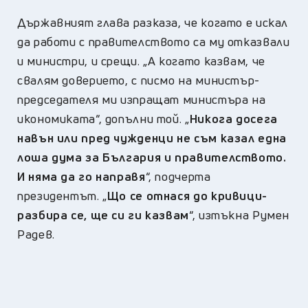
Държавният глава разказа, че когато е искал
да работи с правителството са му отказвали
и министри, и срещи. „А когато казвам, че
свалям доверието, с писмо на министър-
председателя ми изпращат министъра на
икономиката“, допълни той. „
Никога досега
навън или пред чужденци не съм казал една
лоша дума за България и правителството.
И няма да го направя
“, подчерта
президентът. „
Що се отнася до кривици-
разбира се, ще си ги казвам
“, изтъкна Румен
Радев.