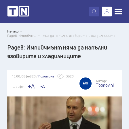
X
Начало >
Радев: Импийчмънт няма да напълни язовирите и хладилниците
Радев: Импийчмънт няма да напълни
язовирите и хладилниците
16:00, 06 фев 20 /
Политика
3820
Автор:
Topnovini
+A
-A
Шрифт: