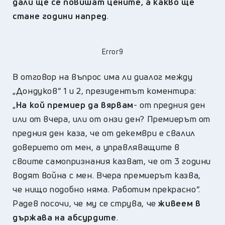
дали ще се повишат цените, а какво ще
стане години напред
.
Error9
В отговор на въпрос има ли диалог между
„Дондуков“ 1 и 2, президентът коментира:
„
На кой премиер да вярвам
- от предния ден
или от вчера, или от онзи ден? Премиерът от
предния ден каза, че от декември е свалил
доверието от мен, а управляващите в
своите самопризнания казват, че от 3 години
водят война с мен. Вчера премиерът казва,
че нищо подобно няма. Работим прекрасно“.
Радев посочи, че му се струва, че
живеем в
държава на абсурдите
.