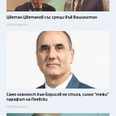
Цветан Цветанов със срещи във Вашингтон
15:32, 05 дек 24 /
Само лоялност към Борисов не стига, силно "тежи"
парафът на Пеевски
13:22, 25 ное 24 /