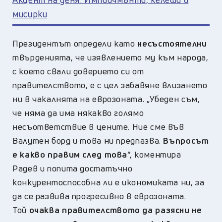
мисирки
Президентът определи като
несъстоятелни
твърденията, че изявлението му към народа,
с което свали доверието си от
правителството, е с цел забавяне влизането
ни в чакалнята на еврозоната. „Убеден съм,
че няма да има някакво голямо
несъответствие в цените. Ние сме във
Валутен борд и това ни предпазва.
Въпросът
е какво правим след това
“, коментира
Радев
и попита достатъчно
конкурентоспособна ли е икономиката ни, за
да се развива прогресивно в еврозоната.
Той
очаква правителството да разясни не