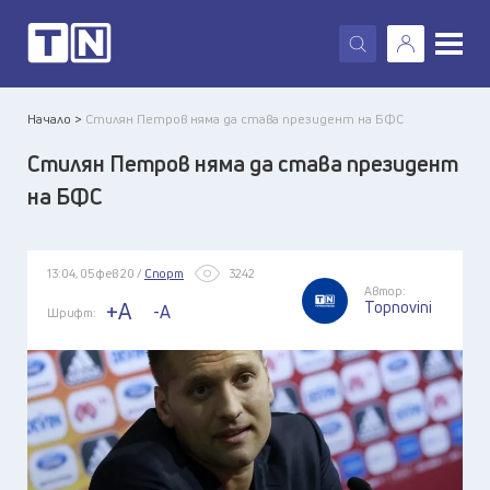
X
Начало >
Стилян Петров няма да става президент на БФС
Стилян Петров няма да става президент
на БФС
13:04, 05 фев 20 /
Спорт
3242
Автор:
Topnovini
+A
-A
Шрифт: