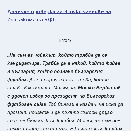
Данъчна проверка за всички членове на
Изпълкома на БФС
Error9
„
Не съм аз човекът, който трябва да се
кандидатира. Трябва да е някой, който живее
в България, който познава българския
футбол.
Да е съпричастен с това, което
става в момента. Мисля, че
Митко Бербатов
е удачен избор за президент на Българския
футболен съюз
. Той винаги е казвал, че иска да
промени нещата и да покаже съвсем друго
лице на българския футбол. Мисля, че има по-
силни кандидати от мен. В българския футбол