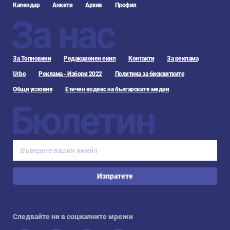
Календар
Анкети
Архив
Профил
За нас
За Топновини
Редакционен екип
Контакти
За реклама
Urbo
Реклама - Избори 2022
Политика за бисквитките
Общи условия
Етичен кодекс на българските медии
Бюлетин
Изпратете
Следвайте ни в социалните мрежи