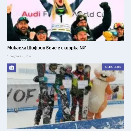
Микаела Шифрин вече е скиорка №1
16:47, 24 яну 23 /
ОБНОВЕНА