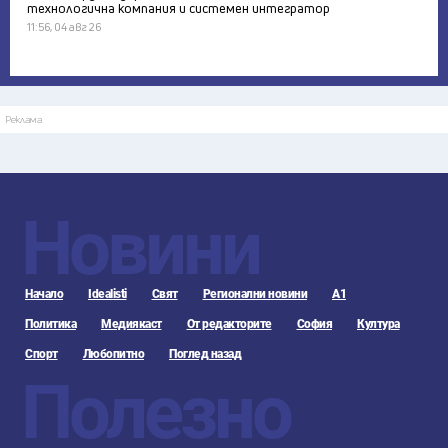
технологична компания и системен интегратор
11:56, 04 авг 26
Реклама
Новини
Начало
Idealisti
Свят
Регионални новини
А1
Политика
Медиякаст
От редакторите
София
Култура
Спорт
Любопитно
Поглед назад
Полезно