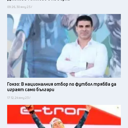
09:26, 30 яну 23 /
Гонзо: В националния отбор по футбол трябва да
играят само българи
17:12, 24 яну 23 /