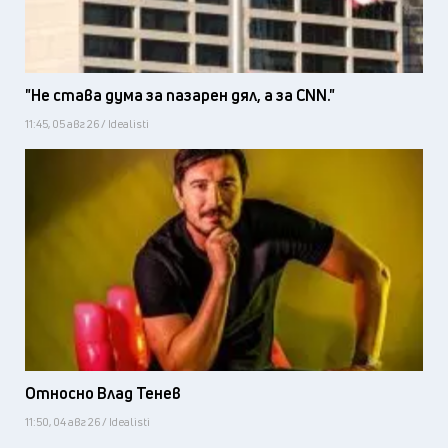
"Не става дума за пазарен дял, а за CNN."
11:45, 05 авг 26 / Idealisti
Относно Влад Тенев
11:50, 04 авг 26 / Idealisti