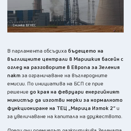
Снимка: БГНЕС
В парламента обсъдиха
бъдещето на
въглищните централи в Маришкия басейн с
оглед на разговорите в Европа за Зеления
пакт
за ограничаване на въглеродните
емисии. По инициатива на БСП се прие
решение
до края на февруари енергийният
министър да изготви мерки за нормалното
функциониране на ТЕЦ „Марица Изток 2“
и
за увеличаване на капитала на дружеството.
Преди дни премиерът разкритикува Зелената