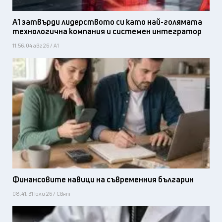
А1 затвърди лидерството си като най-голямата
технологична компания и системен интегратор
11:56, 04 авг 26 / А1
Финансовите навици на съвременния българин
08:41, 31 юли 26 / Свят