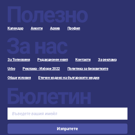
Полезно
Календар
Анкети
Архив
Профил
За нас
За Топновини
Редакционен екип
Контакти
За реклама
Urbo
Реклама - Избори 2022
Политика за бисквитките
Общи условия
Етичен кодекс на българските медии
Бюлетин
Изпратете