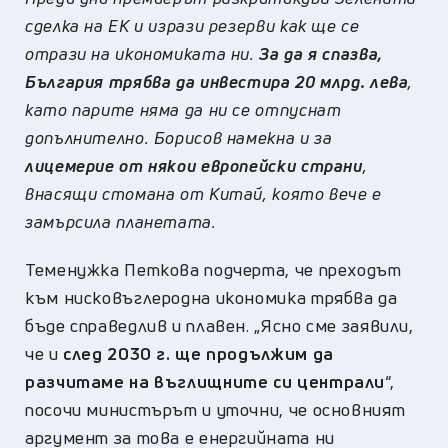
сделка на ЕК и изрази резерви как ще се
отрази на икономиката ни.
За да я спазва,
България трябва да инвестира 20 млрд. лева
,
като парите няма да ни се отпуснат
допълнително. Борисов намекна и за
лицемерие от някои европейски страни
,
внасящи стомана от Китай, която вече е
замърсила планетата.
Теменужка Петкова подчерта, че преходът
към нисковъглеродна икономика трябва да
бъде справедлив и плавен. „Ясно сме заявили,
че и
след 2030 г. ще продължим да
разчитаме на въглищните си централи
“,
посочи министърът и уточни, че основният
аргумент за това е енергийната ни