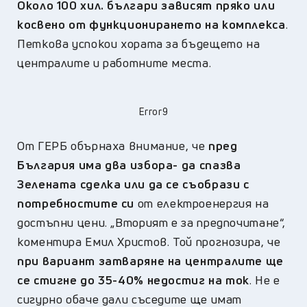
Около 100 хил. българи зависят пряко или
косвено от функционирането на комплекса
.
Петкова успокои хората за бъдещето на
централите и работните места.
Error9
От ГЕРБ обърнаха внимание, че
пред
България има два избора- да спазва
Зелената сделка или да се съобрази с
потребностите си
от електроенергия на
достъпни цени. „Вторият е за предпочитане“,
коментира Емил Христов.
Той прогнозира, че
при вариант затваряне на централите ще
се стигне до 35-40% недостиг на ток
. Не е
сигурно обаче дали съседите ще имат