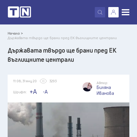
X
Начало >
Държавата твърдо ще брани пред ЕК въглищните централи
Държавата твърдо ще брани пред ЕК
въглищните централи
11:08, 31 яну 20
3293
Автор:
Биляна
+A
-A
Шрифт:
Иванова