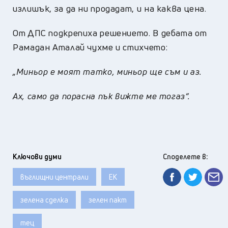
излишък, за да ни продадат, и на каква цена.
От ДПС подкрепиха решението. В дебата от
Рамадан Аталай чухме и стихчето:
„
Миньор е моят татко, миньор ще съм и аз.
Ах, само да порасна пък вижте ме тогаз“.
Ключови думи
Споделете в:
въглищни централи
ЕК
зелена сделка
зелен пакт
тец