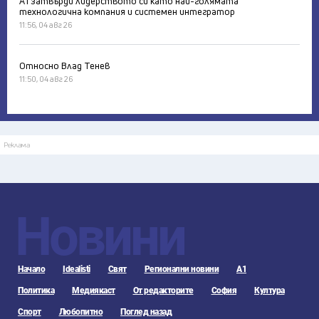
А1 затвърди лидерството си като най-голямата
технологична компания и системен интегратор
11:56, 04 авг 26
Относно Влад Тенев
11:50, 04 авг 26
Реклама
Новини
Начало
Idealisti
Свят
Регионални новини
А1
Политика
Медиякаст
От редакторите
София
Култура
Спорт
Любопитно
Поглед назад