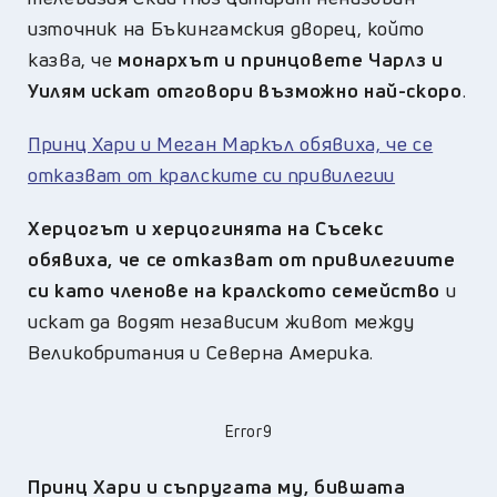
източник на Бъкингамския дворец, който
казва, че
монархът и принцовете Чарлз и
Уилям искат отговори възможно най-скоро
.
Принц Хари и Меган Маркъл обявиха, че се
отказват от кралските си привилегии
Херцогът и херцогинята на Съсекс
обявиха, че се отказват от привилегиите
си като членове на кралското семейство
и
искат да водят независим живот между
Великобритания и Северна Америка.
Error9
Принц Хари и съпругата му, бившата