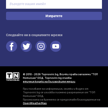
Изпратете
Следвайте ни в социалните мрежи
© 2010 - 2026 Topnovini.bg, Всички права запазени "ТОП
Нотисиас" ООД. Topnovini.bg спазва
етичния кодекс на българските медии
.
При ползване на информация, снимки и видео от
Topnovini.bg се изисква писмено разрешение от "ТОП
Нотисиас" ООД.
Прогнозата за времето се предоставя благодарение на
OpenWeatherMap
.