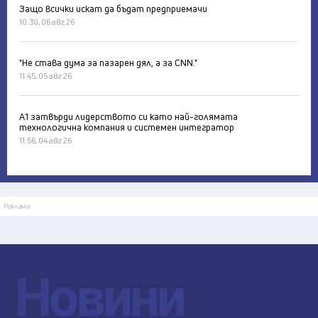
Защо всички искат да бъдат предприемачи
10:30, 06 авг 26
"Не става дума за пазарен дял, а за CNN."
11:45, 05 авг 26
А1 затвърди лидерството си като най-голямата
технологична компания и системен интегратор
11:56, 04 авг 26
Реклама
Новини