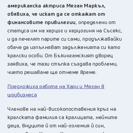
американска актриса Меган Маркъл,
обявиха, че искат да се откажат от
финансовите привилегии
, определени от
статуса им на херцог и херцогиня на Съсекс,
и да печелят парите си сами, продължавайки
обаче да изпълняват задълженията си като
кралски особи. От Бъкингамският дворец
заявиха, че тази стъпка създава проблеми,
чието решаване ще отнеме време.
Предложиха работа на Хари и Меган в
шоубизнеса
Членове на най-високопоставения кръг на
кралската фамилия са кралицата, нейните
деца, внуците й от най-големия й син,