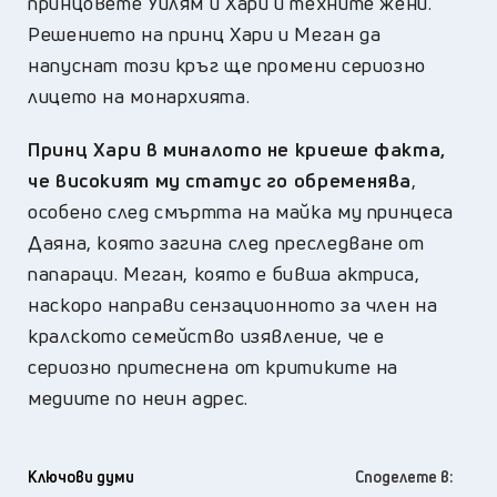
принцовете Уилям и Хари и техните жени.
Решението на принц Хари и Меган да
напуснат този кръг ще промени сериозно
лицето на монархията.
Принц Хари в миналото не криеше факта,
че високият му статус го обременява
,
особено след смъртта на майка му принцеса
Даяна, която загина след преследване от
папараци. Меган, която е бивша актриса,
наскоро направи сензационното за член на
кралското семейство изявление, че е
сериозно притеснена от критиките на
медиите по неин адрес.
Ключови думи
Споделете в: