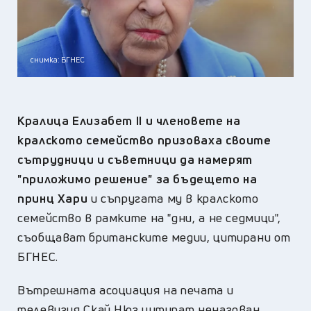
снимка: БГНЕС
Кралица Елизабет II и членовете на
кралското семейство призоваха своите
сътрудници и съветници да намерят
"приложимо решение" за бъдещето на
принц Хари
и съпругата му в кралското
семейство в рамките на "дни, а не седмици",
съобщават британските медии, цитирани от
БГНЕС.
Вътрешната асоциация на печата и
телевизия Скай Нюз цитират неназован