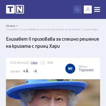
X
Начало >
Елизабет II призовава за спешно решение на кризата с принц Хари
Елизабет II призовава за спешно решение
на кризата с принц Хари
21:25, 09 яну 20 /
Свят
5092
Автор:
Topnovini
+A
-A
Шрифт: