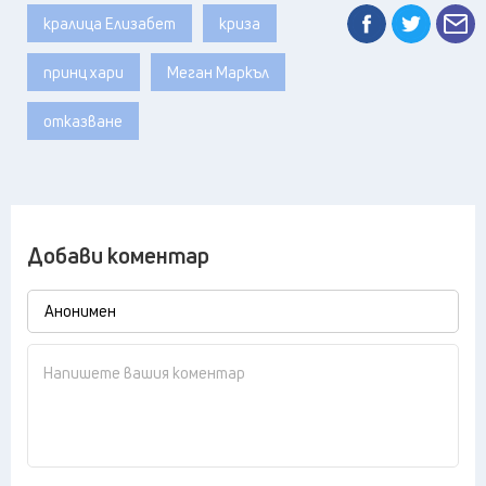
кралица Елизабет
криза
принц хари
Меган Маркъл
отказване
Добави коментар