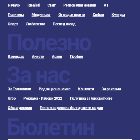
Начало
Idealisti
Свят
Регионални новини
А1
Политика
Медиякаст
От редакторите
София
Култура
Спорт
Любопитно
Поглед назад
Полезно
Календар
Анкети
Архив
Профил
За нас
За Топновини
Редакционен екип
Контакти
За реклама
Urbo
Реклама - Избори 2022
Политика за бисквитките
Общи условия
Етичен кодекс на българските медии
Бюлетин