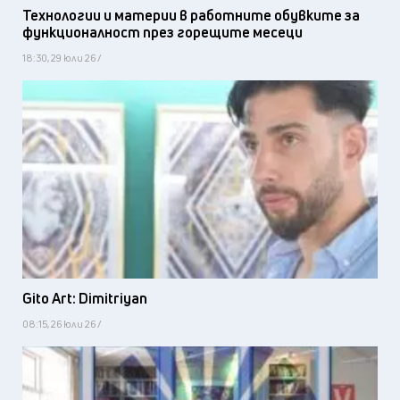
Технологии и материи в работните обувките за
функционалност през горещите месеци
18:30, 29 юли 26 /
Gito Art: Dimitriyan
08:15, 26 юли 26 /