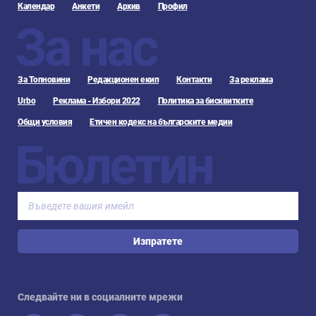
Календар
Анкети
Архив
Профил
За нас
За Топновини
Редакционен екип
Контакти
За реклама
Urbo
Реклама - Избори 2022
Политика за бисквитките
Общи условия
Етичен кодекс на българските медии
Бюлетин
Изпратете
Следвайте ни в социалните мрежи