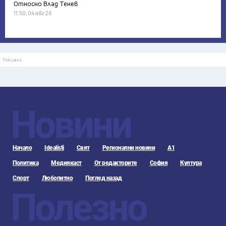
Относно Влад Тенев
11:50, 04 авг 26
Реклама
Новини
Начало
Idealisti
Свят
Регионални новини
А1
Политика
Медиякаст
От редакторите
София
Култура
Спорт
Любопитно
Поглед назад
Полезно