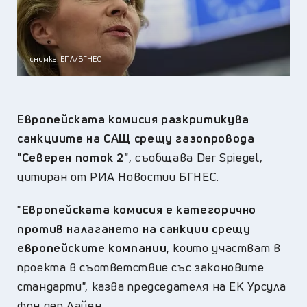
снимка: ЕПА/БГНЕС
Европейската комисия разкритикува
санкциите на САЩ срещу газопровода
"Северен поток 2"
, съобщава Der Spiegel,
цитиран от РИА Новостии БГНЕС.
"
Европейската комисия е категорично
против налагането на санкции срещу
европейските компании
, които участват в
проекта в съответствие със законовите
стандарти", казва председателя на ЕК Урсула
фон дер Лайен.