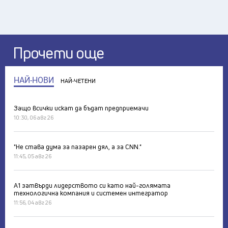
Прочети още
НАЙ-НОВИ
НАЙ-ЧЕТЕНИ
Защо всички искат да бъдат предприемачи
10:30, 06 авг 26
"Не става дума за пазарен дял, а за CNN."
11:45, 05 авг 26
А1 затвърди лидерството си като най-голямата
технологична компания и системен интегратор
11:56, 04 авг 26