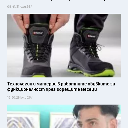
08:41, 31 юли 26 /
Технологии и материи в работните обувките за
функционалност през горещите месеци
18:30, 29 юли 26 /