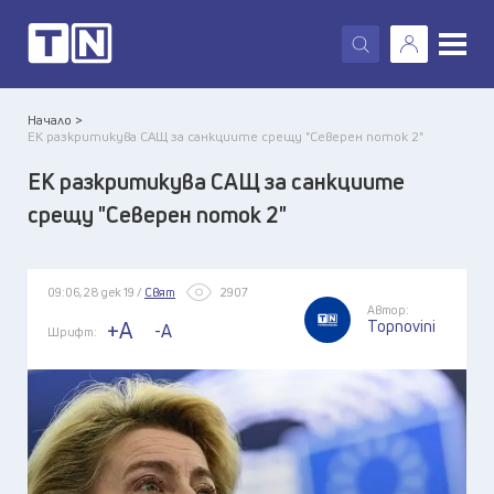
X
Начало >
ЕК разкритикува САЩ за санкциите срещу "Северен поток 2"
ЕК разкритикува САЩ за санкциите
срещу "Северен поток 2"
09:06, 28 дек 19 /
Свят
2907
Автор:
Topnovini
+A
-A
Шрифт: