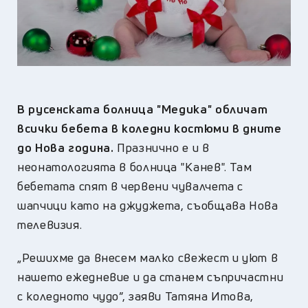
В русенската болница "Медика" обличат
всички бебета в коледни костюми в дните
до Нова година.
Празнично е и в
неонатологията в болница "Канев". Там
бебетата спят в червени чувалчета с
шапчици като на джуджета, съобщава Нова
телевизия.
„Решихме да внесем малко свежест и уют в
нашето ежедневие и да станем съпричастни
с коледното чудо”, заяви Татяна Итова,