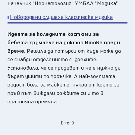
началник "Неонатология" УМБАЛ "Медика"
Новородени слушаха класическа музика
Идеята за коледните костюми за
бебета хрумнала на доктор Итова преди
време.
Решила да потърси от къде може да
се снабди отделението с дрехите.
Установила, че се продават и не е нужно да
бъдат ушити по поръчка. А най-голямата
радост била за майките, някои от които за
пръв път виждали рожбите си и то в
празнична премяна.
Error9