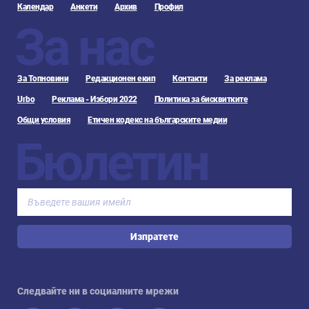
Календар
Анкети
Архив
Профил
За нас
За Топновини
Редакционен екип
Контакти
За реклама
Urbo
Реклама - Избори 2022
Политика за бисквитките
Общи условия
Етичен кодекс на българските медии
Бюлетин
Изпратете
Следвайте ни в социалните мрежи