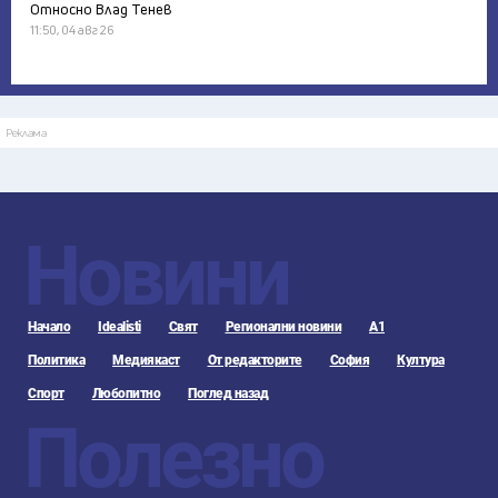
Относно Влад Тенев
11:50, 04 авг 26
Реклама
Новини
Начало
Idealisti
Свят
Регионални новини
А1
Политика
Медиякаст
От редакторите
София
Култура
Спорт
Любопитно
Поглед назад
Полезно