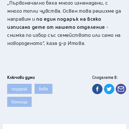
„Първоначално бяха много изненадани, с
много топли чувства. Освен това решихме да
направим и
по един подарък на всяко
изписано дете от нашето отделение
-
снимка по избор със семейството или само на
новороденото”, каза д-р Итова.
Ключови думи
Споделете в:
подарък
бебе
болница