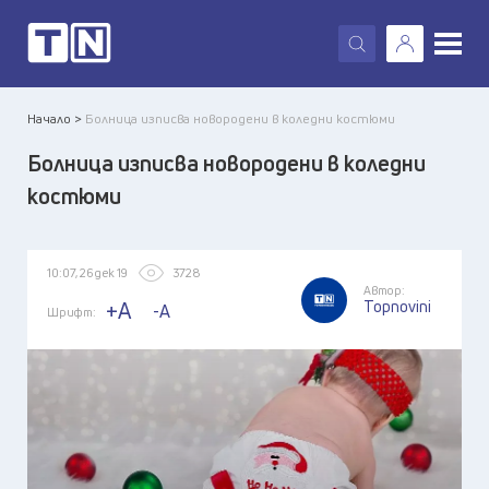
X
Начало >
Болница изписва новородени в коледни костюми
Болница изписва новородени в коледни
костюми
10:07, 26 дек 19
3728
Автор:
Topnovini
+A
-A
Шрифт: