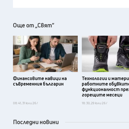
Още от „Свят“
Финансовите навици на
Технологии и матери
съвременния българин
работните обувките
функционалност пре
горещите месеци
08:41, 31 юли 26 /
18:30, 29 юли 26 /
Последни новини