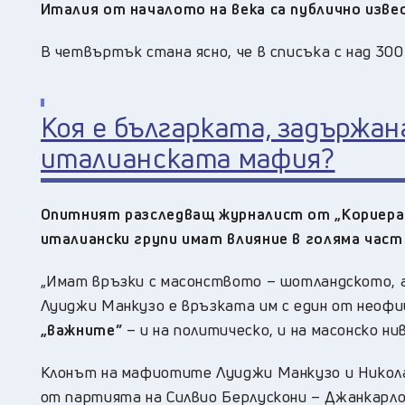
Италия от началото на века са публично изве
В четвъртък стана ясно, че в списъка с над 30
Коя е българката, задържа
италианската мафия?
Опитният разследващ журналист от „Кориера 
италиански групи имат влияние в голяма част
„Имат връзки с масонството – шотландското, 
Луиджи Манкузо е връзката им с един от неофиц
„важните”
– и на политическо, и на масонско ни
Клонът на мафиотите Луиджи Манкузо и Никола
от партията на Силвио Берлускони – Джанкарл