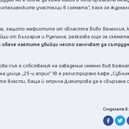
италианските участници в схемата.”, каза за журна
на, защото мафиотите от областта Вибо Валенсия, 
ци от България и Румъния, разказва още за схемат
т обаче наетите убийци често започват да сътрудн
ва пък е собственик на заведение именно във важна
 улица „25-и април” 18 е регистрирано кафе „Сублим
те власти, баща ѝ отрича Димитрова да е свързана 
Споделете в: