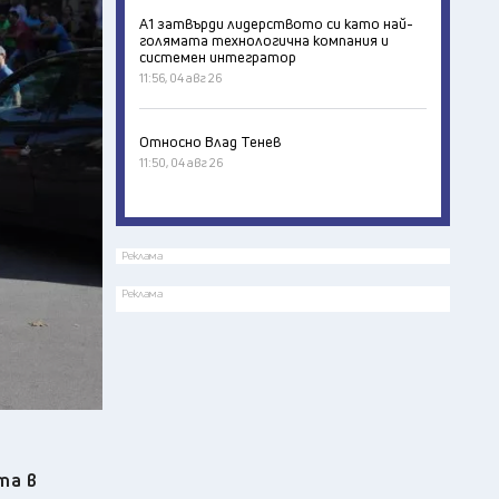
А1 затвърди лидерството си като най-
голямата технологична компания и
системен интегратор
11:56, 04 авг 26
Относно Влад Тенев
11:50, 04 авг 26
Реклама
Реклама
та в