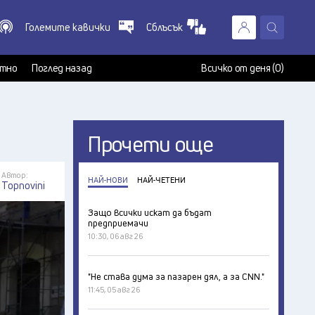
Големите кавички
Сблъсък
X
т
тно
Поглед назад
Всичко от деня (0)
Прочети още
Автор:
НАЙ-НОВИ
НАЙ-ЧЕТЕНИ
Topnovini
Защо всички искат да бъдат
предприемачи
10:30, 06 авг 26
"Не става дума за пазарен дял, а за CNN."
11:45, 05 авг 26