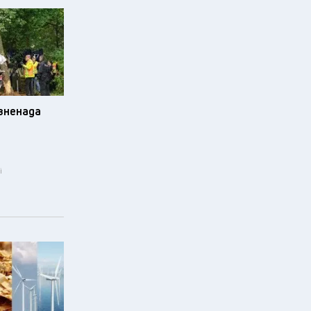
изненада
i