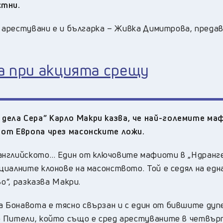
стни.
0 арестувани е и българка – Живка Димитрова, предав
на при акцията срещу
дела Сера” Карло Макри казва, че най-големите ма
 от Европа чрез масонските ложи.
английското… Един от ключовите мафиоти в „Ндранг
иалните клонове на масонството. Той е седял на една
во”, разказва Макри.
 Бонавота е тясно свързан и с един от бившите ду
о Пители, който също е сред арестуваните в четвър