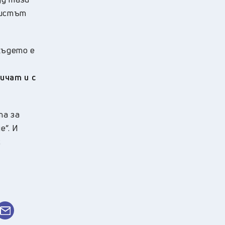
листът
където е
а
ичат и с
та за
е”. И
с