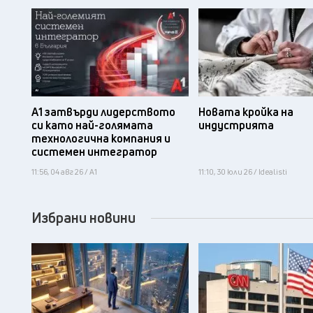
А1 затвърди лидерството
Новата кройка на
си като най-голямата
индустрията
технологична компания и
системен интегратор
11:56, 04 авг 26 / А1
11:10, 30 юли 26 / Idealisti
Избрани новини