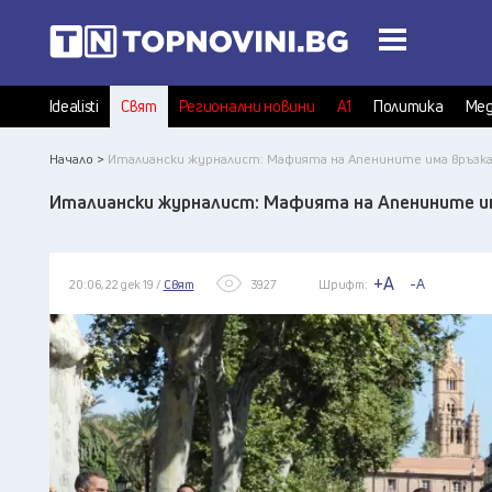
Idealisti
Свят
Регионални новини
А1
Политика
Мед
Начало >
Италиански журналист: Мафията на Апенините има връзк
Италиански журналист: Мафията на Апенините и
+A
-A
20:06, 22 дек 19 /
Свят
3927
Шрифт: