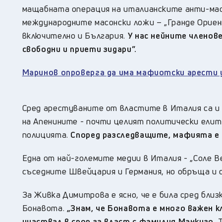
мащабната операция на италианските анти-мафи
международните масонски ложи – „Гранде Ориент
включително и България.
У нас нейните членов
свободни и приети зидари”.
Маринов опроверга да има мафиотски арести 
Сред арестуваните от властите в Италия са и
на Апенините - почти целият политически елит 
полицията.
Според разследващите, мафията е и
Една от най-големите медии в Италия - „Соле 
съседните Швейцария и Германия, но обръща и 
За Живка Димитрова е ясно, че е била сред бли
Бонавота.
„Знам, че Бонавота e много важен к
участвал в спор за власт с фамилия Манкузо.
Т