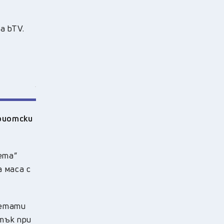
а bTV.
фиотски
ета”
 маса с
петати
тък при