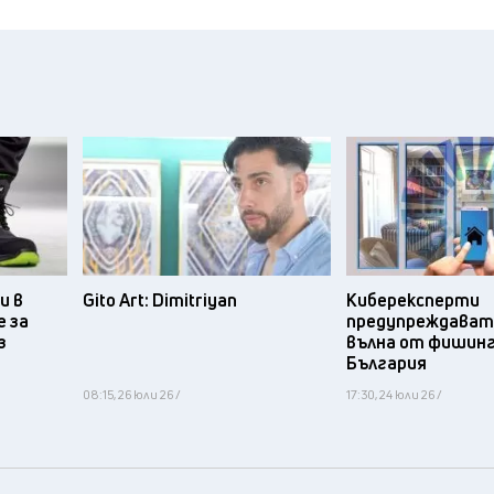
и в
Gito Art: Dimitriyan
Киберексперти
 за
предупреждават 
з
вълна от фишинг
България
08:15, 26 юли 26 /
17:30, 24 юли 26 /