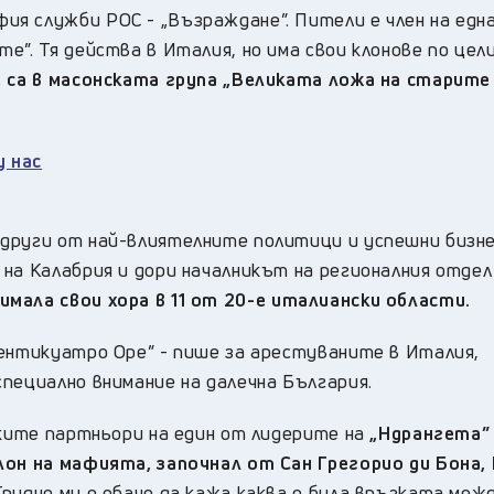
я служби РОС - „Възраждане”. Пители е член на едн
е”. Тя действа в Италия, но има свои клонове по цели
е са в масонската група „Великата ложа на старите
у нас
 други от най-влиятелните политици и успешни бизн
на Калабрия и дори началникът на регионалния отдел
мала свои хора в 11 от 20-е италиански области.
Вентикуатро Оре” - пише за арестуваните в Италия,
специално внимание на далечна България.
зките партньори на един от лидерите на
„Ндрангета”
лон на мафията, започнал от Сан Грегорио ди Бона,
рудно ми е обаче да кажа каква е била връзката меж