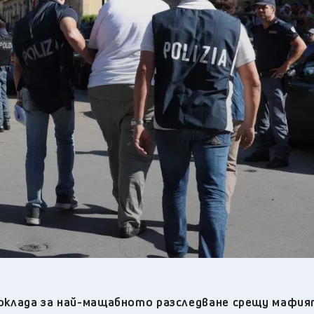
24
°C
Перник
,
25
°C
Плевен
,
24
°C
Пловдив
,
22
°C
Разград
,
25
°C
Русе
,
23
°C
Силистра
,
21
°C
Сливен
,
18
°C
Смолян
,
25
°C
София
,
21
°C
Стара Загора
,
22
°C
Търговище
,
25
°C
Хасково
,
21
°C
Шумен
,
22
°C
Ямбол
,
 доклада за най-мащабното разследване срещу мафия