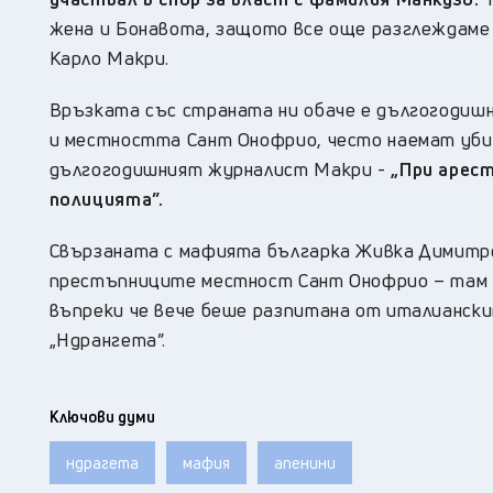
жена и Бонавота, защото все още разглеждаме 
Карло Макри.
Връзката със страната ни обаче е дългогодиш
и местността Сант Онофрио, често наемат убий
дългогодишният журналист Макри -
„При арес
полицията”.
Свързаната с мафията българка Живка Димитро
престъпниците местност Сант Онофрио – там на
въпреки че вече беше разпитана от италиански
„Ндрангета”.
Ключови думи
ндрагета
мафия
апенини