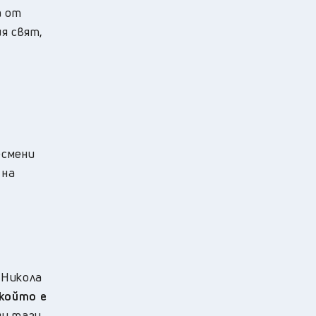
а от
я свят,
есмени
 на
Никола
 който е
ду тази