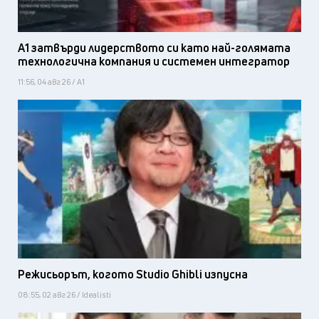
А1 затвърди лидерството си като най-голямата
технологична компания и системен интегратор
11:56, 04 авг 26 / А1
Режисьорът, когото Studio Ghibli изпусна
08:55, 02 авг 26 / Idealisti