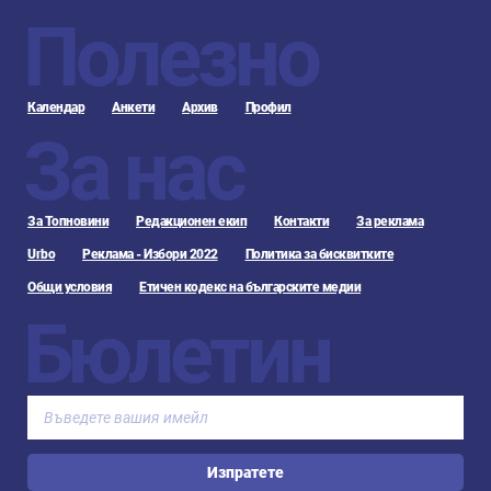
Полезно
Календар
Анкети
Архив
Профил
За нас
За Топновини
Редакционен екип
Контакти
За реклама
Urbo
Реклама - Избори 2022
Политика за бисквитките
Общи условия
Етичен кодекс на българските медии
Бюлетин
Изпратете