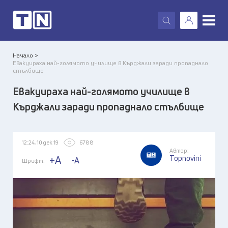
X
Начало >
Евакуираха най-голямото училище в Кърджали заради пропаднало
стълбище
Евакуираха най-голямото училище в
Кърджали заради пропаднало стълбище
12:24, 10 дек 19
6788
Автор:
Topnovini
+A
-A
Шрифт: