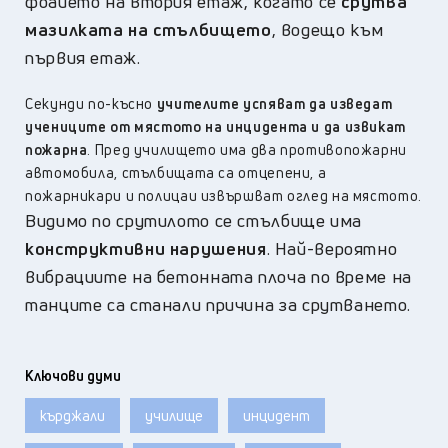
фоайето на втория етаж, когато се
срутва
мазилката на стълбището
, водещо към
първия етаж.
Секунди по-късно
учителите успяват да изведат
учениците от мястото на инцидента и да извикат
пожарна
. Пред училището има два противопожарни
автомобила, стълбищата са отцепени, а
пожарникари и полицаи извършват оглед на мястото.
Видимо по срутилото се стълбище има
конструктивни нарушения
. Най-вероятно
вибрациите на бетонната плоча по време на
танците са станали причина за срутването.
Ключови думи
кърджали
училище
инцидент