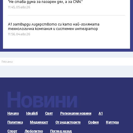
"Не става дума за пазарен дял, а за CNN."
11:45, 05 авг 26
А1 затвърди лидерството си като най-голямата
технологична компания и системен интегратор
11:56, 04 авг 26
Реклама
Новини
Начало
Idealisti
Свят
Регионални новини
А1
Политика
Медиякаст
От редакторите
София
Култура
Спорт
Любопитно
Поглед назад