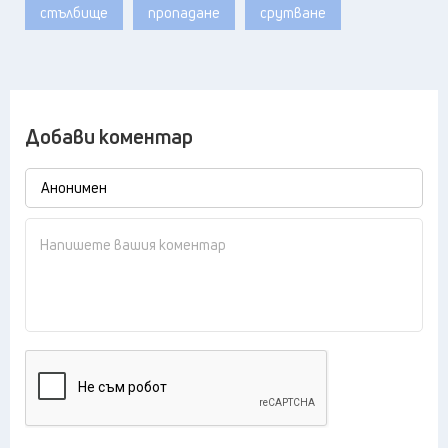
стълбище
пропадане
срутване
Добави коментар