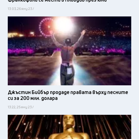
13:03, 26 яну 23 /
Джъстин Бийбър продаде правата върху песните
си за 200 млн. долара
13:22, 25 яну 23 /