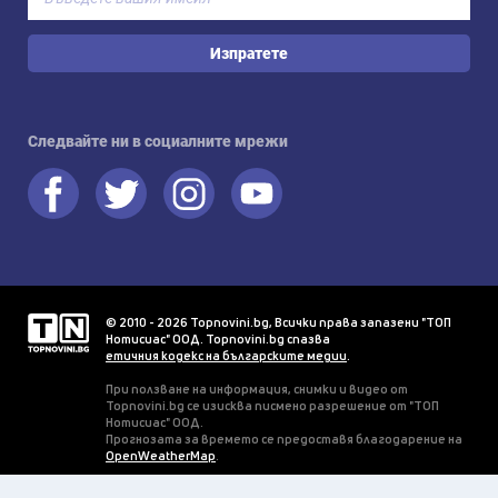
Изпратете
Следвайте ни в социалните мрежи
© 2010 - 2026 Topnovini.bg, Всички права запазени "ТОП
Нотисиас" ООД. Topnovini.bg спазва
етичния кодекс на българските медии
.
При ползване на информация, снимки и видео от
Topnovini.bg се изисква писмено разрешение от "ТОП
Нотисиас" ООД.
Прогнозата за времето се предоставя благодарение на
OpenWeatherMap
.