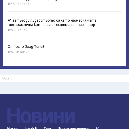
11:45, 05 авг 26
А1 затвърди лидерството си като най-голямата
технологична компания и системен интегратор
11:56, 04 авг 26
Относно Влад Тенев
11:50, 04 авг 26
Реклама
Новини
Начало
Idealisti
Свят
Регионални новини
А1