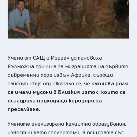
Учени от САЩ и Израел установиха
възможна причина за миграцията на първите
съвременни хора извън Африка, съобщи
сайтът Phys.org. Оказало се, че
ключова роля
са имали мусони в Близкия изток, които са
осигурили подходящи коридори за
преселване.
Учените анализирани калцитни образувания,
известни като спелеотеми, в пещерата със