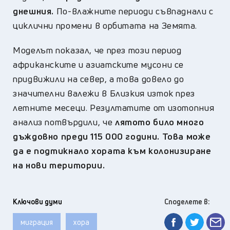
днешния.
По-влажните периоди съвпаднали с
циклични промени в орбитата на Земята.
Моделът показал, че през този период
африканските и азиатските мусони се
придвижили на север, а това довело до
значителни валежи в Близкия изток през
летните месеци. Резултатите от изотопния
анализ потвърдили, че
лятото било много
дъждовно преди 115 000 години. Това може
да е подтикнало хората към колонизиране
на нови територии.
Ключови думи
Споделете в:
миграция
хора