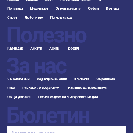
Политика
Медиякаст
От редакторите
София
Култура
Спорт
Любопитно
Поглед назад
Полезно
Календар
Анкети
Архив
Профил
За нас
За Топновини
Редакционен екип
Контакти
За реклама
Urbo
Реклама - Избори 2022
Политика за бисквитките
Общи условия
Етичен кодекс на българските медии
Бюлетин