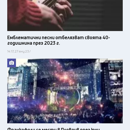
Емблематични песни отбелязват своята 40-
годишнина през 2023 г.
14:17, 27 яну 23 /
Франкофоли се мести в Пловдив през юни