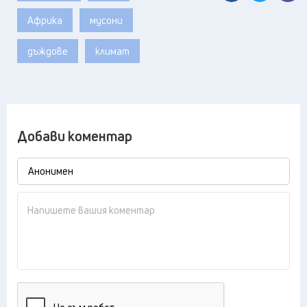
Африка
мусони
дъждове
климат
Добави коментар