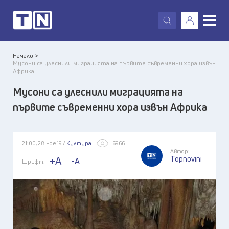
X
Начало >
Мусони са улеснили миграцията на първите съвременни хора извън
Африка
Мусони са улеснили миграцията на
първите съвременни хора извън Африка
21:00, 28 ное 19 /
Култура
6966
Автор:
Topnovini
+A
-A
Шрифт: