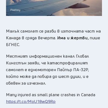
Pixabay
Малък самолет се разби в източната част на
Канада в сряда вечерта.
Има и жертви,
пише
БГНЕС.
Местният информационен канал Глобал
Кингстън заяви, че катастрофиралият
самолет е едномоторен Пайпър ПА-32Р,
който може да побира до шест души, и е
обявен за изчезнал.
Many injured as small plane crashes in Canada
https://t.co/MoU18wQ9Rp