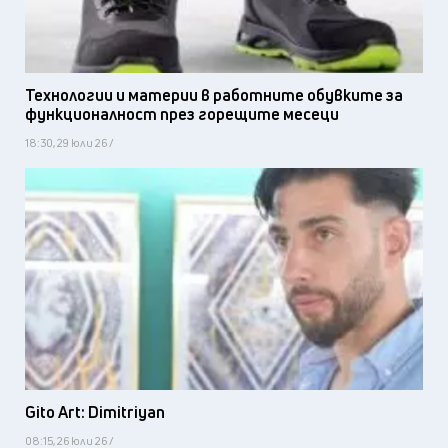
Технологии и материи в работните обувките за
функционалност през горещите месеци
18:30, 29 юли 26 /
Gito Art: Dimitriyan
08:15, 26 юли 26 /