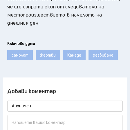
че ще изпрати екип от следователи на
местопроизшествието в началото на
днешния ден.
Ключови думи
самолет
жертви
Канада
разбиване
Добави коментар