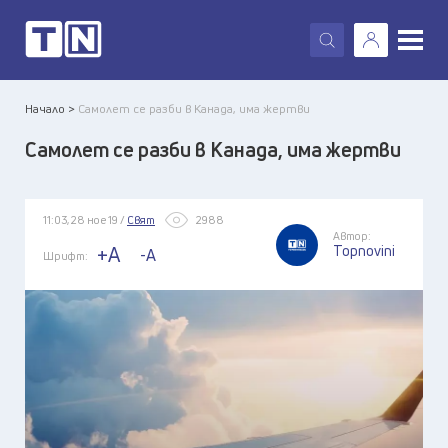
X
Начало >
Самолет се разби в Канада, има жертви
Самолет се разби в Канада, има жертви
11:03, 28 ное 19 /
Свят
2988
Автор:
Topnovini
+A
-A
Шрифт: