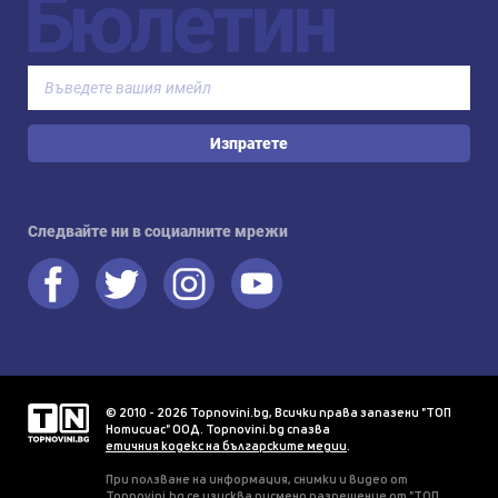
Бюлетин
Изпратете
Следвайте ни в социалните мрежи
© 2010 - 2026 Topnovini.bg, Всички права запазени "ТОП
Нотисиас" ООД. Topnovini.bg спазва
етичния кодекс на българските медии
.
При ползване на информация, снимки и видео от
Topnovini.bg се изисква писмено разрешение от "ТОП