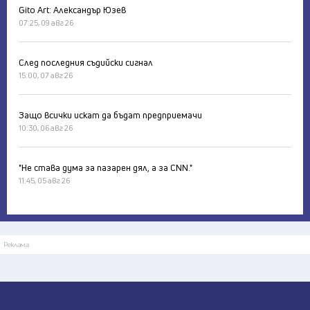
Gito Art: Александър Юзев
07:25, 09 авг 26
След последния съдийски сигнал
15:00, 07 авг 26
Защо всички искат да бъдат предприемачи
10:30, 06 авг 26
"Не става дума за пазарен дял, а за CNN."
11:45, 05 авг 26
Реклама