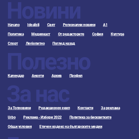
Новини
Начало
Idealisti
Свят
Регионални новини
А1
Политика
Медиякаст
От редакторите
София
Култура
Спорт
Любопитно
Поглед назад
Полезно
Календар
Анкети
Архив
Профил
За нас
За Топновини
Редакционен екип
Контакти
За реклама
Urbo
Реклама - Избори 2022
Политика за бисквитките
Общи условия
Етичен кодекс на българските медии