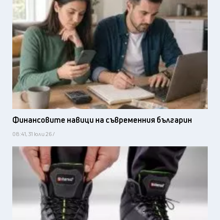
Финансовите навици на съвременния българин
08:41, 31 юли 26 /