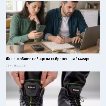
Финансовите навици на съвременния българин
08:41, 31 юли 26 /