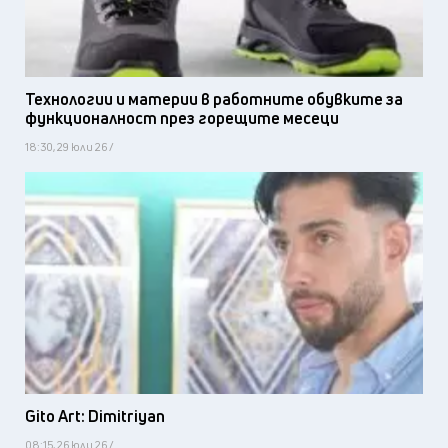
Технологии и материи в работните обувките за
функционалност през горещите месеци
18:30, 29 юли 26 /
Gito Art: Dimitriyan
08:15, 26 юли 26 /