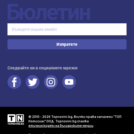
Бюлетин
Изпратете
Следвайте ни в социалните мрежи
© 2010 - 2026 Topnovini.bg, Всички права запазени "ТОП
Нотисиас" ООД. Topnovini.bg спазва
етичния кодекс на българските медии
.