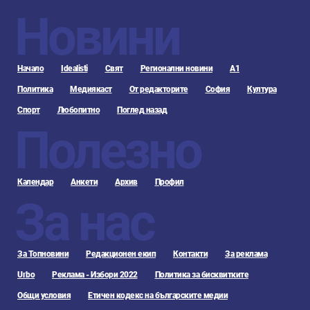
Новини
Начало
Idealisti
Свят
Регионални новини
А1
Политика
Медиякаст
От редакторите
София
Култура
Спорт
Любопитно
Поглед назад
Полезно
Календар
Анкети
Архив
Профил
За нас
За Топновини
Редакционен екип
Контакти
За реклама
Urbo
Реклама - Избори 2022
Политика за бисквитките
Общи условия
Етичен кодекс на българските медии