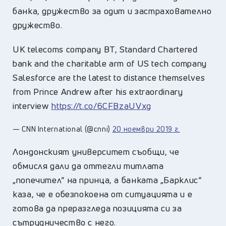
банка, дружество за одит и застрахователно
дружество.
UK telecoms company BT, Standard Chartered
bank and the charitable arm of US tech company
Salesforce are the latest to distance themselves
from Prince Andrew after his extraordinary
interview
https://t.co/6CFBzaUVxg
— CNN International (@cnni)
20 ноември 2019 г.
Лондонският университет съобщи, че
обмисля дали да оттегли титлата
„попечител“ на принца, а банката „Барклис“
каза, че е обезпокоена от ситуацията и е
готова да преразгледа позицията си за
сътрудничество с него.