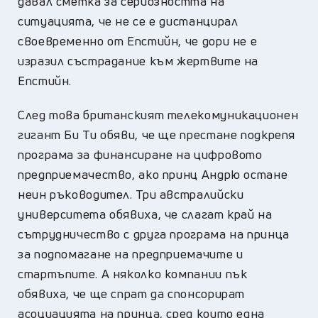
давал сметка за сериозността на
ситуацията, че не се е дистанцирал
своевременно от Епстийн, че дори не е
изразил състрадание към жертвите на
Епстийн.
След това британският телекомуникационен
гигант Би Ти обяви, че ще престане подкрепя
програма за финансиране на цифровото
предприемачество, ако принц Андрю остане
неин ръководител. Три австралийски
университета обявиха, че слагат край на
сътрудничество с друга програма на принца
за подпомагане на предприемачите и
стартъпите. А няколко компании пък
обявиха, че ще спрат да спонсорират
асоциацията на принца, сред които една