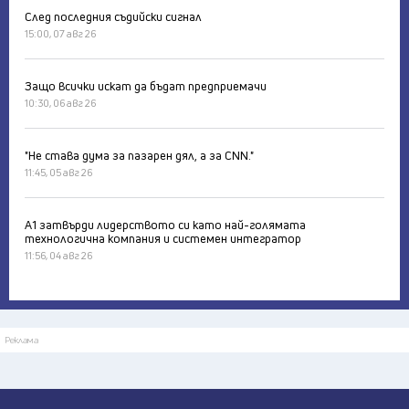
След последния съдийски сигнал
15:00, 07 авг 26
Защо всички искат да бъдат предприемачи
10:30, 06 авг 26
"Не става дума за пазарен дял, а за CNN."
11:45, 05 авг 26
А1 затвърди лидерството си като най-голямата
технологична компания и системен интегратор
11:56, 04 авг 26
Реклама