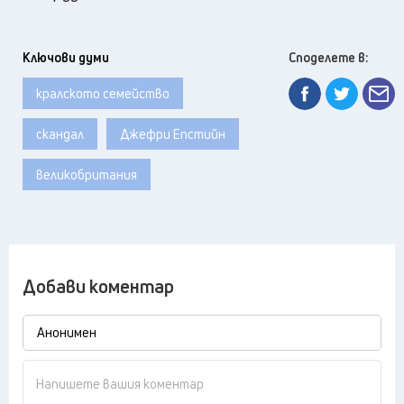
Ключови думи
Споделете в:
кралското семейство
скандал
Джефри Епстийн
великобритания
Добави коментар