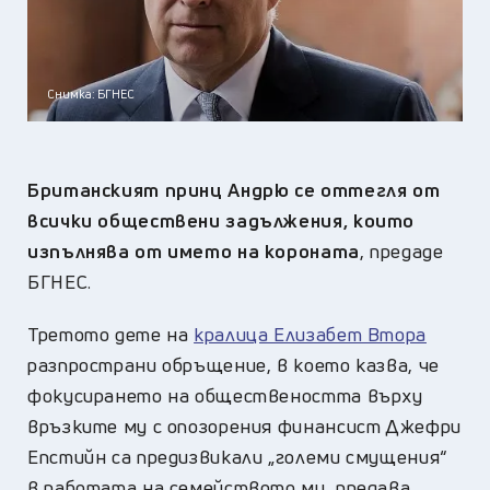
Снимка: БГНЕС
Британският принц Андрю се оттегля от
всички обществени задължения, които
изпълнява от името на короната
, предаде
БГНЕС.
Третото дете на
кралица Елизабет Втора
разпространи обръщение, в което казва, че
фокусирането на обществеността върху
връзките му с опозорения финансист Джефри
Епстийн са предизвикали „големи смущения“
в работата на семейството му, предава