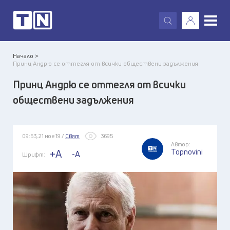
X
Начало >
Принц Андрю се оттегля от всички обществени задължения
Принц Андрю се оттегля от всички
обществени задължения
09:53, 21 ное 19 /
Свят
3695
Автор:
Topnovini
+A
-A
Шрифт: