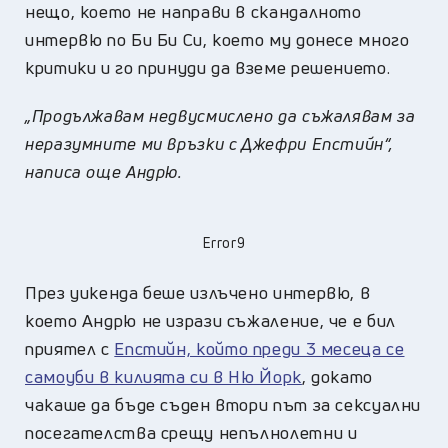
нещо, което не направи в скандалното
интервю по Би Би Си, което му донесе много
критики и го принуди да вземе решението.
„Продължавам недвусмислено да съжалявам за
неразумните ми връзки с Джефри Епстийн“,
написа още Андрю.
Error9
През уикенда беше излъчено интервю, в
което Андрю не изрази съжаление, че е бил
приятел с
Епстийн, който преди 3 месеца се
самоуби в килията си в Ню Йорк
, докато
чакаше да бъде съден втори път за сексуални
посегателства срещу непълнолетни и