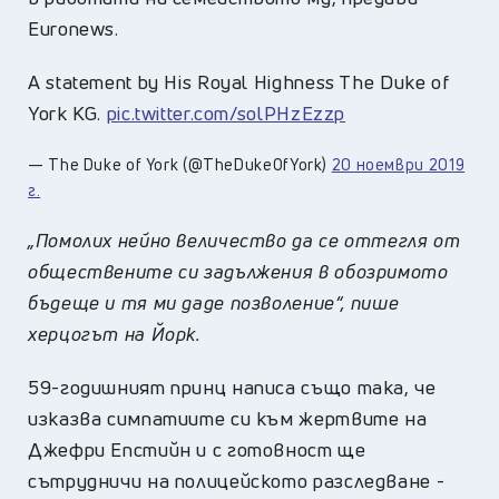
Euronews.
A statement by His Royal Highness The Duke of
York KG.
pic.twitter.com/solPHzEzzp
— The Duke of York (@TheDukeOfYork)
20 ноември 2019
г.
„Помолих нейно величество да се оттегля от
обществените си задължения в обозримото
бъдеще и тя ми даде позволение“, пише
херцогът на Йорк.
59-годишният принц написа също така, че
изказва симпатиите си към жертвите на
Джефри Епстийн и с готовност ще
сътрудничи на полицейското разследване -