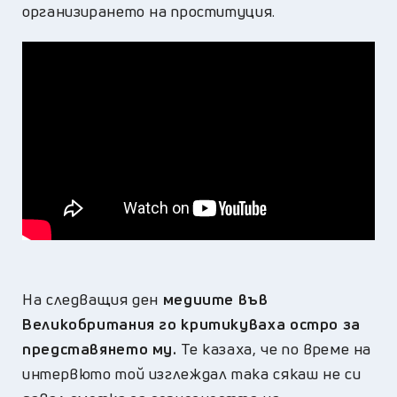
организирането на проституция.
На следващия ден
медиите във
Великобритания го критикуваха остро за
представянето му.
Те казаха, че по време на
интервюто той изглеждал така сякаш не си