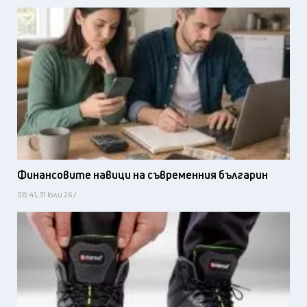
Финансовите навици на съвременния българин
08:41, 31 юли 26 /