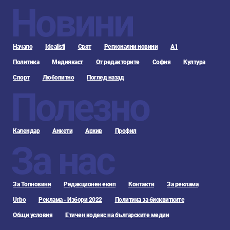
Новини
Начало
Idealisti
Свят
Регионални новини
А1
Политика
Медиякаст
От редакторите
София
Култура
Спорт
Любопитно
Поглед назад
Полезно
Календар
Анкети
Архив
Профил
За нас
За Топновини
Редакционен екип
Контакти
За реклама
Urbo
Реклама - Избори 2022
Политика за бисквитките
Общи условия
Етичен кодекс на българските медии