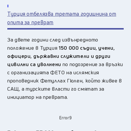
Турция отбелязва третата годишнина от
опита за преврат
За двете години след извънредното
положение в Турция
150 000 съдии, учени,
офицери, държавни служители и други
цивилни са уволнени
по подозрение за връзки
с организацията ФЕТО на ислямския
проповедник Фетуллах Гюлен, който живее в
САЩ, а турските власти го смятат за
инициатор на преврата.
Error9