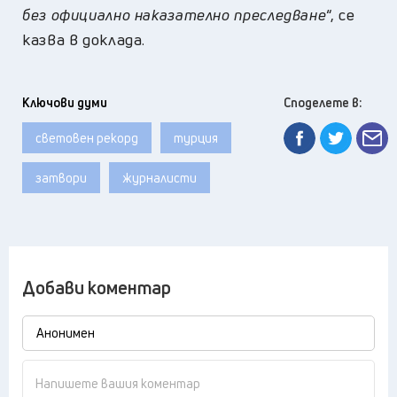
без официално наказателно преследване
“, се
казва в доклада.
Ключови думи
Споделете в:
световен рекорд
турция
затвори
журналисти
Добави коментар