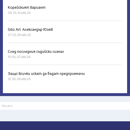
Корейският вариант
08:10, 10 авг 26
Gito Art: Александър Юзев
07:25, 09 авг 26
След последния съдийски сигнал
15:00, 07 авг 26
Защо всички искат да бъдат предприемачи
10:30, 06 авг 26
Реклама