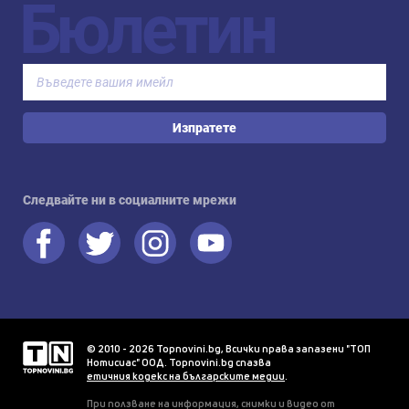
Бюлетин
Изпратете
Следвайте ни в социалните мрежи
© 2010 - 2026 Topnovini.bg, Всички права запазени "ТОП
Нотисиас" ООД. Topnovini.bg спазва
етичния кодекс на българските медии
.
При ползване на информация, снимки и видео от