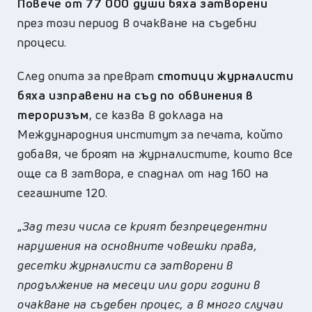
Повече от 77 000 души бяха затворени
през този период в очакване на съдебни
процеси.
След опита за преврат
стотици журналисти
бяха изправени на съд по обвинения в
тероризъм
, се казва в доклада на
Международния институт за печата, който
добавя, че броят на журналистите, които все
още са в затвора, е спаднал от над 160 на
сегашните 120.
„
Зад тези числа се крият безпрецедентни
нарушения на основните човешки права,
десетки журналисти са затворени в
продължение на месеци или дори години в
очакване на съдебен процес, а в много случаи