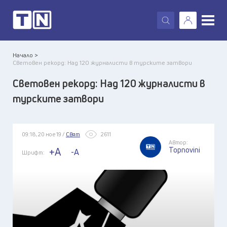
X
Начало >
Световен рекорд: Над 120 журналисти в турските затвори
Световен рекорд: Над 120 журналисти в
турските затвори
09:18, 20 ное 19 /
Свят
2611
Автор:
Topnovini
+A
-A
Шрифт: