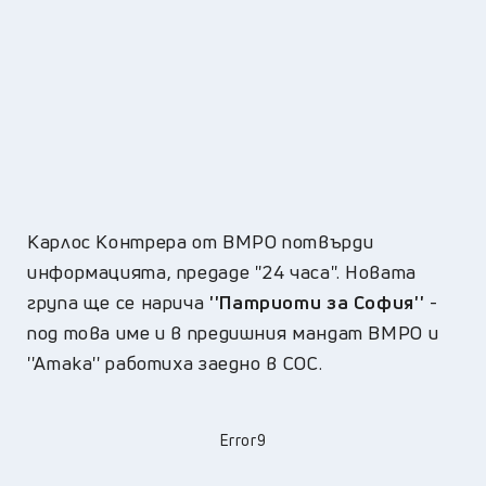
Карлос Контрера от ВМРО потвърди
информацията, предаде ''24 часа''. Новата
група ще се нарича
''Патриоти за София''
-
под това име и в предишния мандат ВМРО и
''Атака'' работиха заедно в СОС.
Error9