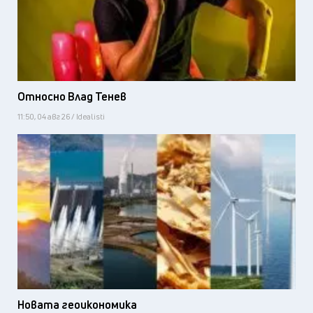
Относно Влад Тенев
11:50, 04 авг 26 / Idealisti
Новата геоикономика