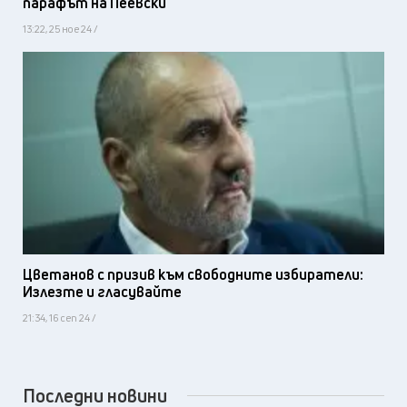
парафът на Пеевски
13:22, 25 ное 24 /
Цветанов с призив към свободните избиратели:
Излезте и гласувайте
21:34, 16 сеп 24 /
Последни новини