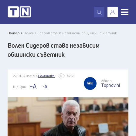
X
Начало >
Волен Сидеров става независим общински съветник
Волен Сидеров става независим
общински съветник
22:01, 14 ное 19 /
Политика
5266
Автор:
Topnovini
+A
-A
Шрифт: