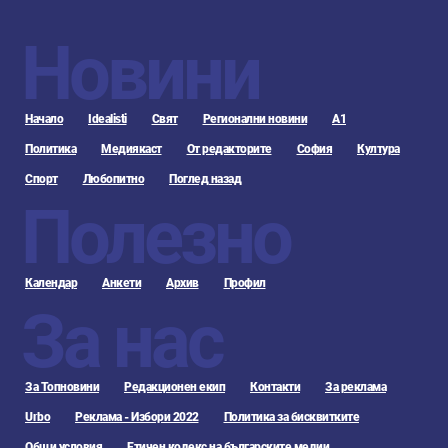
Новини
Начало
Idealisti
Свят
Регионални новини
А1
Политика
Медиякаст
От редакторите
София
Култура
Спорт
Любопитно
Поглед назад
Полезно
Календар
Анкети
Архив
Профил
За нас
За Топновини
Редакционен екип
Контакти
За реклама
Urbo
Реклама - Избори 2022
Политика за бисквитките
Общи условия
Етичен кодекс на българските медии