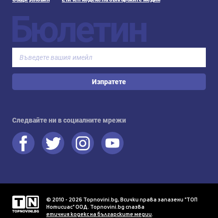
Бюлетин
Изпратете
Следвайте ни в социалните мрежи
© 2010 - 2026 Topnovini.bg, Всички права запазени "ТОП
Нотисиас" ООД. Topnovini.bg спазва
етичния кодекс на българските медии
.