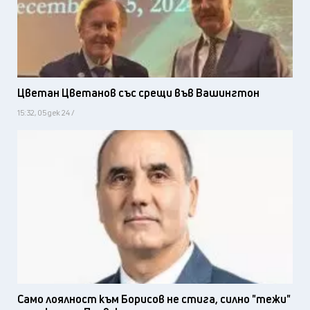
Цветан Цветанов със срещи във Вашингтон
15:32, 05 дек 24 /
Само лоялност към Борисов не стига, силно "тежи"