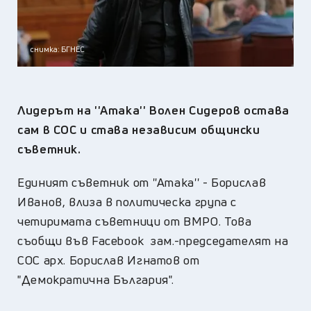
снимка: БГНЕС
Лидерът на ''Атака'' Волен Сидеров остава
сам в СОС и става независим общински
съветник.
Единият съветник от ''Атака'' - Борислав
Иванов, влиза в политическа група с
четиримата съветници от ВМРО. Това
съобщи във Facebook зам.-председателят на
СОС арх. Борислав Игнатов от
"Демократична България".