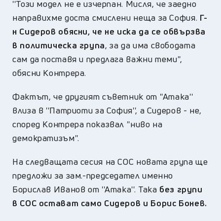
''Този модел не е изчерпан. Мисля, че заедно
направихме доста смислени неща за София.
Г-
н Сидеров обясни, че не иска да се обвързва
в политическа група
, за да има свободата
сам да поставя и предлага важни теми'',
обясни Контрера.
Фактът, че другият съветник от ''Атака''
влиза в ''Патриоти за София'', а Сидеров - не,
според Контрера показвал ''ниво на
демократизъм''.
На следващата сесия на СОС новата група ще
предложи за зам.-председател именно
Борислав Иванов от ''Атака''. Така
без групи
в СОС остават само Сидеров и Борис Бонев.