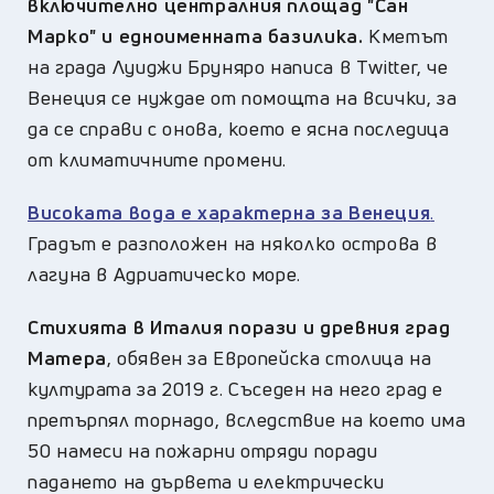
включително централния площад "Сан
Марко" и едноименната базилика.
Кметът
на града Луиджи Бруняро написа в Тwitter, че
Венеция се нуждае от помощта на всички, за
да се справи с онова, което е ясна последица
от климатичните промени.
Високата вода е характерна за Венеция
.
Градът е разположен на няколко острова в
лагуна в Адриатическо море.
Стихията в Италия порази и древния град
Матера
, обявен за Европейска столица на
културата за 2019 г. Съседен на него град е
претърпял торнадо, вследствие на което има
50 намеси на пожарни отряди поради
падането на дървета и електрически