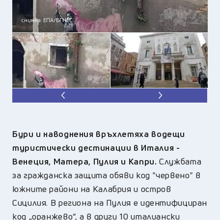
снимка: ЕПА/БГНЕС
Бури и наводнения връхлетяха водещи
туристически дестинации в Италия -
Венеция, Матера, Пулия и Капри.
Службата
за гражданска защита обяви код "червено" в
южните райони на Калабрия и остров
Сицилия. В региона на Пулия е идентифициран
код „оранжево“, а в други 10 италиански