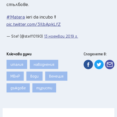
стълбове.
#Matera
ieri da incubo !!
pic.twitter.com/3IlbApkLfZ
— Stef (@steff0190)
13 ноември 2019 г.
Ключови думи
Споделете в:
италия
наводнения
МВнР
води
венеция
дъждове
туристи