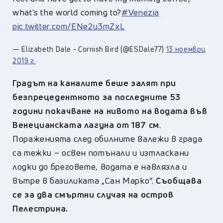
what's the world coming to?
#Venezia
pic.twitter.com/ENe2u3mZxL
— Elizabeth Dale - Cornish Bird (@ESDale77)
13 ноември
2019 г.
Градът на каналите беше залят при
безпрецедентното за последните 53
години покачване на нивото на водата във
Венецианската лагуна от 187 см
.
Пораженията след обилните валежи в града
са тежки – освен потънали и изтласкани
лодки до бреговете, водата е навлязла и
вътре в базиликата „Сан Марко“.
Съобщава
се за два смъртни случая на остров
Пелестрина.