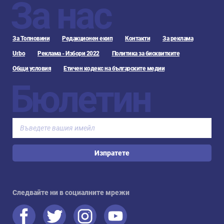
За нас
За Топновини
Редакционен екип
Контакти
За реклама
Urbo
Реклама - Избори 2022
Политика за бисквитките
Общи условия
Етичен кодекс на българските медии
Бюлетин
Изпратете
Следвайте ни в социалните мрежи