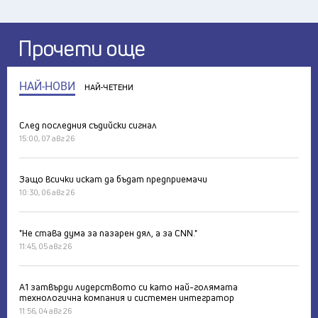
Прочети още
НАЙ-НОВИ
НАЙ-ЧЕТЕНИ
След последния съдийски сигнал
15:00, 07 авг 26
Защо всички искат да бъдат предприемачи
10:30, 06 авг 26
"Не става дума за пазарен дял, а за CNN."
11:45, 05 авг 26
А1 затвърди лидерството си като най-голямата
технологична компания и системен интегратор
11:56, 04 авг 26