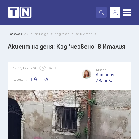
X
Начало >
Акцент на деня: Код "червено" в Италия
Акцент на деня: Код "червено" в Италия
17:30, 13 ное 19
6906
Автор:
Антония
+A
-A
Шрифт:
Иванова