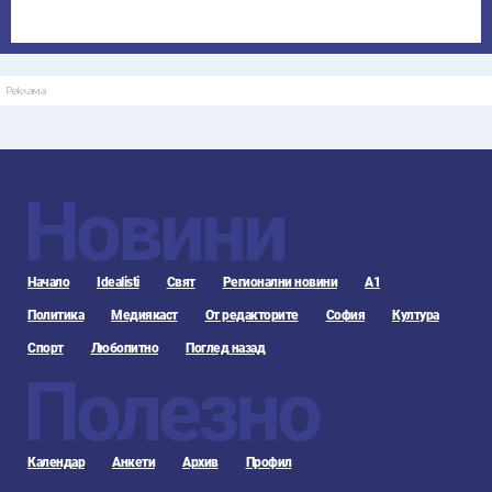
Реклама
Новини
Начало
Idealisti
Свят
Регионални новини
А1
Политика
Медиякаст
От редакторите
София
Култура
Спорт
Любопитно
Поглед назад
Полезно
Календар
Анкети
Архив
Профил