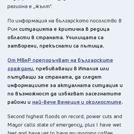
региона е „жълт“.
По информация на българското посолство в
Рим
ситуацията е критична в редица
области в страната. Училищата са
затворени, прекъснати са пътища.
От МВнР препоръчват на българските
граждани
, пребиваващи в Италия или
пътуващи за страната, да следят
информациите за актуалната ситуация и
по възможност да избягват засегнатите
райони и
най-вече Венеция и околностите
.
Second highest floods on record, power cuts and
Mayor calls state of emergency, plus I have wet
feet and have yet to have my morning coffee,