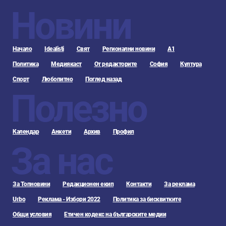
Новини
Начало
Idealisti
Свят
Регионални новини
А1
Политика
Медиякаст
От редакторите
София
Култура
Спорт
Любопитно
Поглед назад
Полезно
Календар
Анкети
Архив
Профил
За нас
За Топновини
Редакционен екип
Контакти
За реклама
Urbo
Реклама - Избори 2022
Политика за бисквитките
Общи условия
Етичен кодекс на българските медии