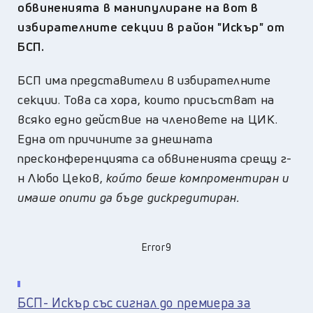
обвиненията в манипулиране на вот в
избирателните секции в район "Искър" от
БСП.
БСП има представители в избирателните
секции. Това са хора, които присъстват на
всяко едно действие на членовете на ЦИК.
Една от причините за днешната
пресконференцията са обвиненията срещу г-
н Любо Цеков,
който беше компроментиран и
имаше опити да бъде дискредитиран.
Error9
БСП- Искър със сигнал до премиера за