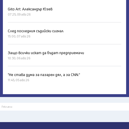
Gito Art: Александър Юзев
07:25, 09 авг 26
След последния съдийски сигнал
15:00, 07 авг 26
Защо всички искат да бъдат предприемачи
10:30, 06 авг 26
"Не става дума за пазарен дял, а за CNN."
11:45, 05 авг 26
Реклама