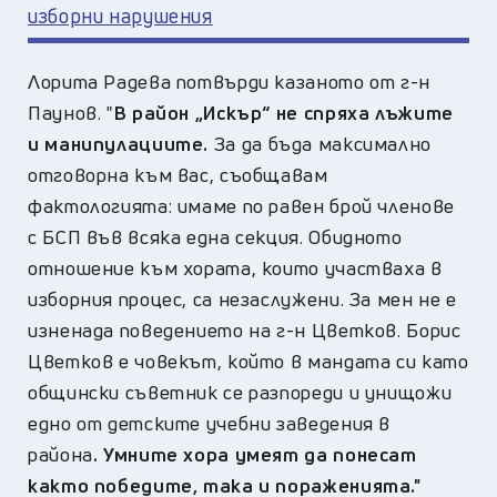
изборни нарушения
Лорита Радева потвърди казаното от г-н
Паунов. "
В район „Искър“ не спряха лъжите
и манипулациите.
За да бъда максимално
отговорна към вас, съобщавам
фактологията: имаме по равен брой членове
с БСП във всяка една секция. Обидното
отношение към хората, които участваха в
изборния процес, са незаслужени. За мен не е
изненада поведението на г-н Цветков. Борис
Цветков е човекът, който в мандата си като
общински съветник се разпореди и унищожи
едно от детските учебни заведения в
района
. Умните хора умеят да понесат
както победите, така и пораженията."