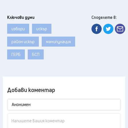
Ключови думи
Споделете в:
избори
искър
район искър
манипулация
ГЕРБ
БСП
Добави коментар