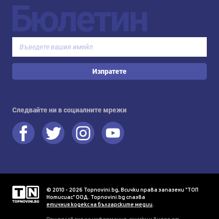
Бюлетин
Изпратете
Следвайте ни в социалните мрежи
© 2010 - 2026 Topnovini.bg, Всички права запазени "ТОП
Нотисиас" ООД. Topnovini.bg спазва
етичния кодекс на българските медии
.
При ползване на информация, снимки и видео от