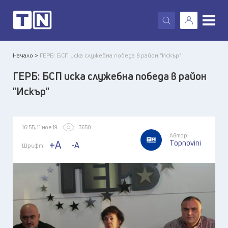
X
Начало >
ГЕРБ: БСП иска служебна победа в район "Искър"
ГЕРБ: БСП иска служебна победа в район
"Искър"
16:55, 11 ное 19
3650
Автор:
Topnovini
+A
-A
Шрифт: