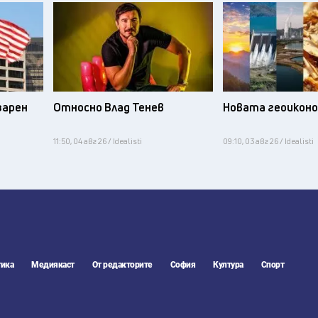
зарен
Относно Влад Тенев
Новата геоикон
11:50, 04 авг 26 / Idealisti
09:10, 03 авг 26 / Idealisti
ика
Медиякаст
От редакторите
София
Култура
Спорт