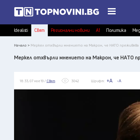
Idealisti
Свят
Регионални новини
А1
Политика
Мед
Начало >
Меркел отхвърли мнението на Макрон, че НАТО преживява 
Меркел отхвърли мнението на Макрон, че НАТО п
+A
-A
18:33, 07 ное 19 /
Свят
3042
Шрифт: