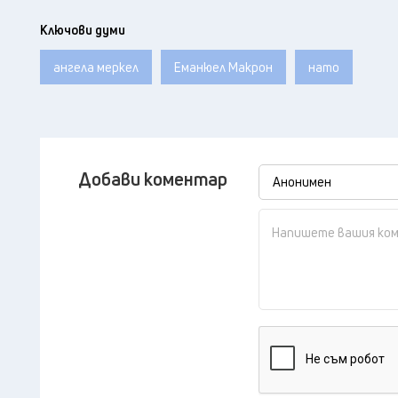
Ключови думи
ангела меркел
Еманюел Макрон
нато
Добави коментар