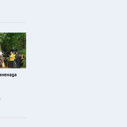
изненада
i