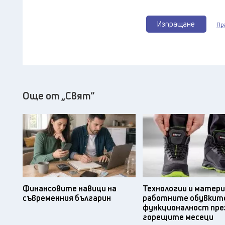
Изпращане
Пр
Още от „Свят“
Финансовите навици на
Технологии и матери
съвременния българин
работните обувките
функционалност пре
горещите месеци