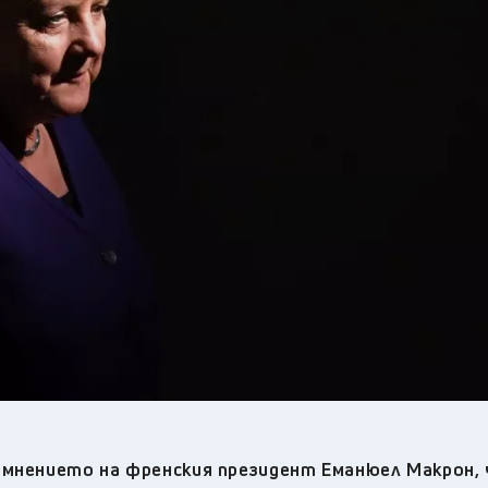
29
°C
Перник
,
36
°C
Плевен
,
33
°C
Пловдив
,
31
°C
Разград
,
33
°C
Русе
,
32
°C
Силистра
,
28
°C
Сливен
,
26
°C
Смолян
,
30
°C
София
,
32
°C
Стара Загора
,
29
°C
Търговище
,
34
°C
Хасково
,
29
°C
Шумен
,
29
°C
Ямбол
,
 мнението на френския президент Еманюел Макрон,