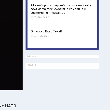
А1 затвърди лидерството си като най-
голямата технологична компания и
системен интегратор
11:56, 04 авг 26
Относно Влад Тенев
11:50, 04 авг 26
Реклама
Реклама
 че НАТО