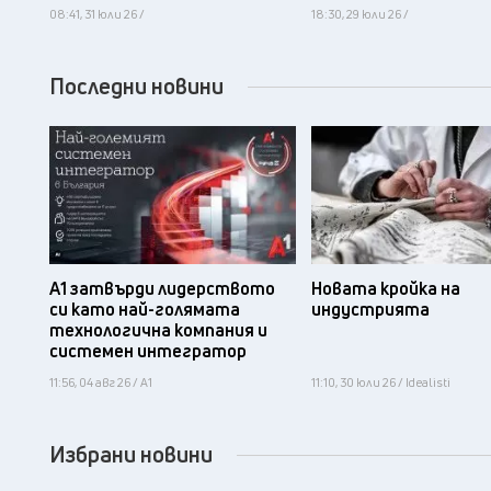
08:41, 31 юли 26 /
18:30, 29 юли 26 /
Последни новини
А1 затвърди лидерството
Новата кройка на
си като най-голямата
индустрията
технологична компания и
системен интегратор
11:56, 04 авг 26 / А1
11:10, 30 юли 26 / Idealisti
Избрани новини