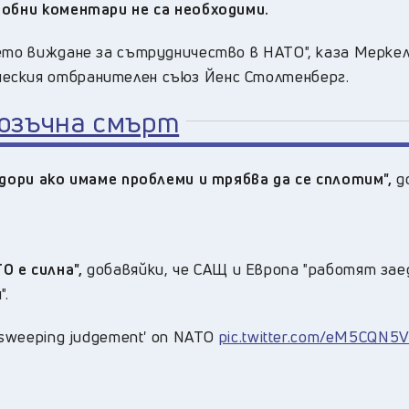
добни коментари не са необходими.
ето виждане за сътрудничество в НАТО", каза Меркел
еския отбранителен съюз Йенс Столтенберг.
озъчна смърт
 дори ако имаме проблеми и трябва да се сплотим",
д
О е силна",
добавяйки, че САЩ и Европа "работят зае
".
 'sweeping judgement' on NATO
pic.twitter.com/eM5CQN5