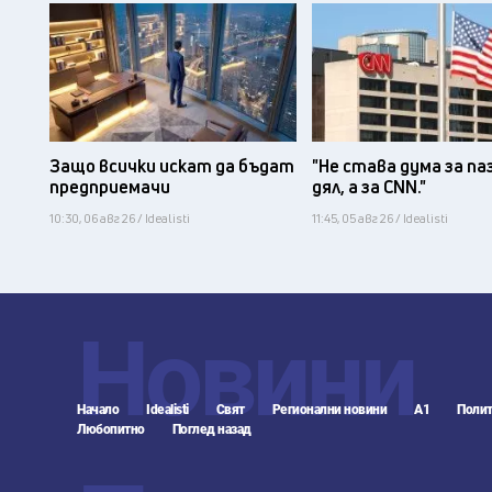
Защо всички искат да бъдат
"Не става дума за па
предприемачи
дял, а за CNN."
10:30, 06 авг 26 / Idealisti
11:45, 05 авг 26 / Idealisti
Новини
Начало
Idealisti
Свят
Регионални новини
А1
Полит
Любопитно
Поглед назад