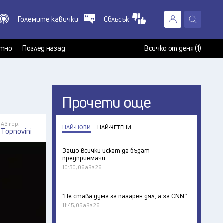
Големите кавички
Сблъсък
X
т
тно
Поглед назад
Всичко от деня (1)
Прочети още
Автор:
НАЙ-НОВИ
НАЙ-ЧЕТЕНИ
Topnovini
Защо всички искат да бъдат
предприемачи
10:30, 06 авг 26
"Не става дума за пазарен дял, а за CNN."
11:45, 05 авг 26