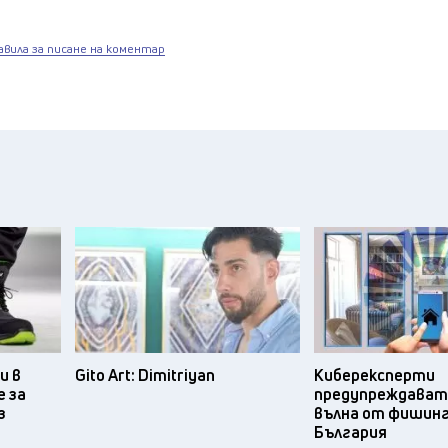
авила за писане на коментар
и в
Gito Art: Dimitriyan
Киберексперти
 за
предупреждават 
з
вълна от фишинг
България