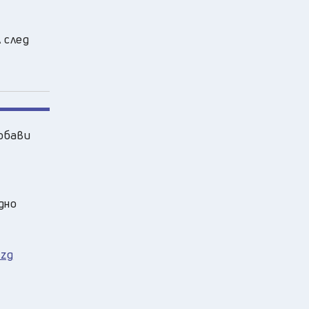
 след
обави
дно
Vzg