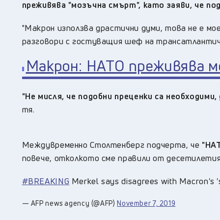
преживява "мозъчна смърт", като заяви, че по
"Макрон използва драстични думи, това не е мо
разговори с гостуващия шеф на трансатлантич
Макрон: НАТО преживява м
"Не мисля, че подобни преценки са необходими,
тя.
Междувременно Столтенберг подчерта, че
"НАТ
повече, отколкото сме правили от десетилетия
#BREAKING
Merkel says disagrees with Macron's
— AFP news agency (@AFP)
November 7, 2019