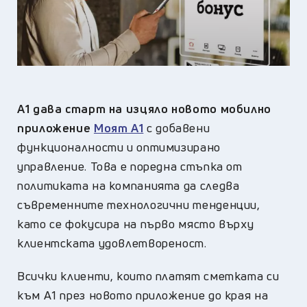
А1 дава старт на изцяло новото мобилно
приложение
Моят А1
с добавени
функционалности и оптимизирано
управление. Това е поредна стъпка от
политиката на компанията да следва
съвременните технологични тенденции,
като се фокусира на първо място върху
клиентската удовлетвореност.
Всички клиенти, които платят сметката си
към А1 през новото приложение до края на