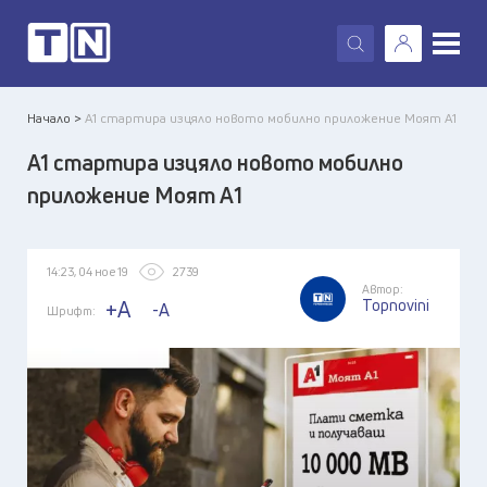
X
Начало >
A1 стартира изцяло новото мобилно приложение Моят А1
A1 стартира изцяло новото мобилно
приложение Моят А1
14:23, 04 ное 19
2739
Автор:
Topnovini
+A
-A
Шрифт: