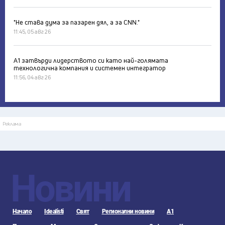
"Не става дума за пазарен дял, а за CNN."
11:45, 05 авг 26
А1 затвърди лидерството си като най-голямата
технологична компания и системен интегратор
11:56, 04 авг 26
Реклама
Новини
Начало
Idealisti
Свят
Регионални новини
А1