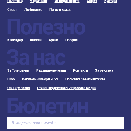
Политика
Медиякаст
От редакторите
София
Култура
Спорт
Любопитно
Поглед назад
Полезно
Календар
Анкети
Архив
Профил
За нас
За Топновини
Редакционен екип
Контакти
За реклама
Urbo
Реклама - Избори 2022
Политика за бисквитките
Общи условия
Етичен кодекс на българските медии
Бюлетин